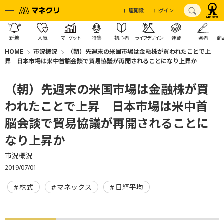
口座開設
ログイン
新着
人気
マーケット
特集
初心者
ライフデザイン
連載
著者
商
HOME
市況概況
（朝）先週末の米国市場は金融株が買われたことで上
昇 日本市場は米中首脳会談で貿易協議が再開されることになり上昇か
（朝）先週末の米国市場は金融株が買
われたことで上昇 日本市場は米中首
脳会談で貿易協議が再開されることに
なり上昇か
市況概況
2019/07/01
株式
マネックス
日経平均