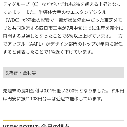
ティグループ（C）などがいずれも2％を超える上昇となっ
ています。また、半導体大手のウエスタンデジタル
（WDC）が停電の影響で一部が操業停止中だった東芝メモ
リと共同運営する四日市工場が7月中旬までに生産を完全に
再開する見通しとなったことで6％以上上げています。一方
でアップル（AAPL）がデザイン部門のトップが年内に退任
すると発表したことで1％近く下げています。
5.為替・金利等
先週末の長期金利は0.01％低い2.00％となりました。ドル円
は円安に振れ108円台半ば近辺で推移しています。
VIEW POINT: 今日の視点