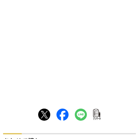
ｱﾝｹｰﾄ