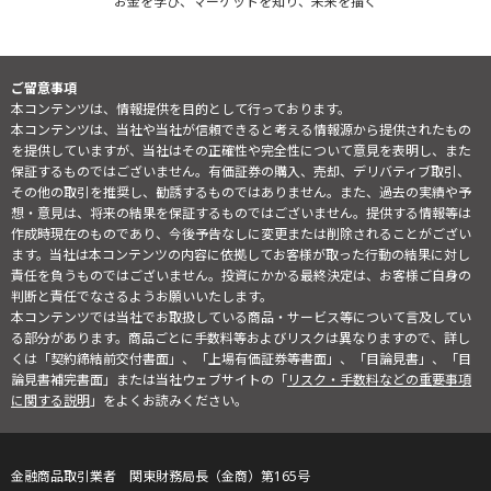
お金を学び、マーケットを知り、未来を描く
ご留意事項
本コンテンツは、情報提供を目的として行っております。
本コンテンツは、当社や当社が信頼できると考える情報源から提供されたもの
を提供していますが、当社はその正確性や完全性について意見を表明し、また
保証するものではございません。有価証券の購入、売却、デリバティブ取引、
その他の取引を推奨し、勧誘するものではありません。また、過去の実績や予
想・意見は、将来の結果を保証するものではございません。提供する情報等は
作成時現在のものであり、今後予告なしに変更または削除されることがござい
ます。当社は本コンテンツの内容に依拠してお客様が取った行動の結果に対し
責任を負うものではございません。投資にかかる最終決定は、お客様ご自身の
判断と責任でなさるようお願いいたします。
本コンテンツでは当社でお取扱している商品・サービス等について言及してい
る部分があります。商品ごとに手数料等およびリスクは異なりますので、詳し
くは「契約締結前交付書面」、「上場有価証券等書面」、「目論見書」、「目
論見書補完書面」または当社ウェブサイトの「
リスク・手数料などの重要事項
に関する説明
」をよくお読みください。
金融商品取引業者 関東財務局長（金商）第165号