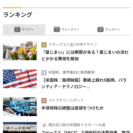
ランキング
デイリー
ウイークリー
マンスリー
マネックス人生100年デザイン
「墓じまい」には期限がある？墓じまいの流れ
とかかる費用を解説
米国株、業界動向と銘柄解説
【米国株：銘柄発掘】業績上振れ5銘柄、パラ
ンティア・テクノロジー...
ストラテジーレポート
半導体株の調整は底値をつけたか
岡元兵八郎の米国株マスターへの道
スペースＸ［SPCX］上場後初の決算発表、数字