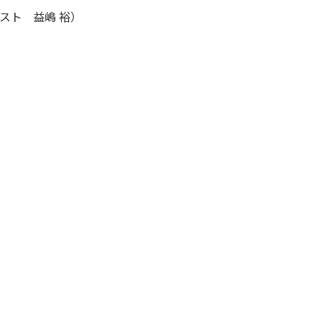
スト 益嶋 裕）