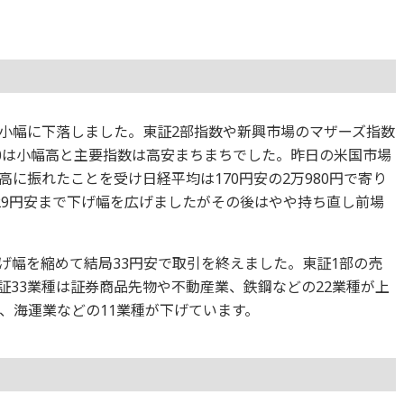
円と小幅に下落しました。東証2部指数や新興市場のマザーズ指数
400は小幅高と主要指数は高安まちまちでした。昨日の米国市場
に振れたことを受け日経平均は170円安の2万980円で寄り
29円安まで下げ幅を広げましたがその後はやや持ち直し前場
げ幅を縮めて結局33円安で取引を終えました。東証1部の売
東証33業種は証券商品先物や不動産業、鉄鋼などの22業種が上
、海運業などの11業種が下げています。