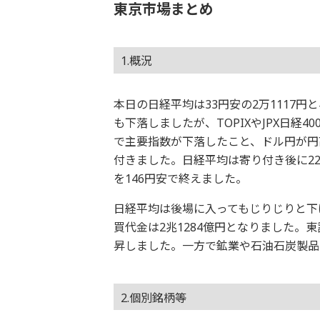
東京市場まとめ
1.概況
本日の日経平均は33円安の2万1117
も下落しましたが、TOPIXやJPX日経
で主要指数が下落したこと、ドル円が円高
付きました。日経平均は寄り付き後に2
を146円安で終えました。
日経平均は後場に入ってもじりじりと下
買代金は2兆1284億円となりました。
昇しました。一方で鉱業や石油石炭製品
2.個別銘柄等