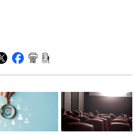
印刷
ｱﾝｹｰﾄ