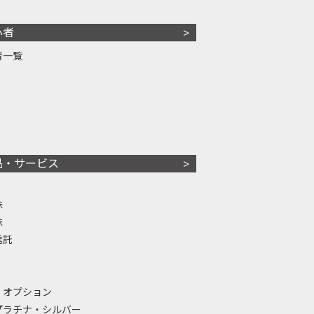
心者
者一覧
品・サービス
株
株
信託
・オプション
プラチナ・シルバー