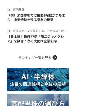
市況概況
（朝）米国市場では主要3指数がまちま
ち 中東情勢を巡る懸念の後退...
市場のテーマを再訪する。アナリストが読み解くテーマの本質
【日本株】株価77倍「第二のキオクシ
ア」を探せ！次の大化け企業を探...
ランキング一覧を見る