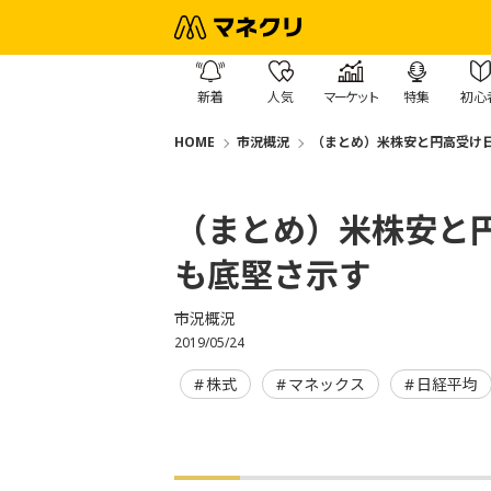
新着
人気
マーケット
特集
初心
HOME
市況概況
（まとめ）米株安と円高受け日
（まとめ）米株安と
も底堅さ示す
市況概況
2019/05/24
株式
マネックス
日経平均