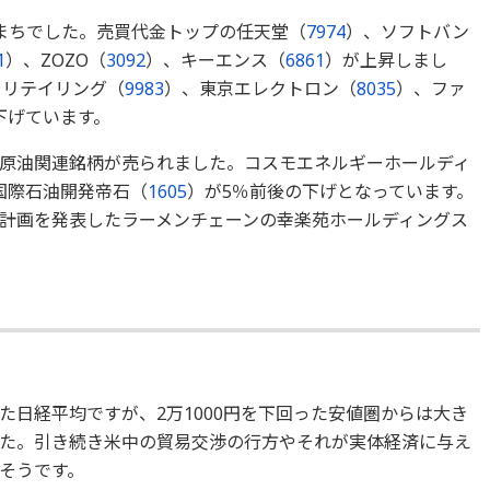
まちでした。売買代金トップの任天堂（
7974
）、ソフトバン
1
）、ZOZO（
3092
）、キーエンス（
6861
）が上昇しまし
トリテイリング（
9983
）、東京エレクトロン（
8035
）、ファ
下げています。
原油関連銘柄が売られました。コスモエネルギーホールディ
国際石油開発帝石（
1605
）が5％前後の下げとなっています。
計画を発表したラーメンチェーンの幸楽苑ホールディングス
た日経平均ですが、2万1000円を下回った安値圏からは大き
た。引き続き米中の貿易交渉の行方やそれが実体経済に与え
そうです。