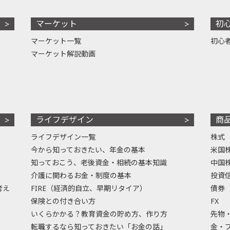
マーケット
初
マーケット一覧
初心
マーケット解説動画
ライフデザイン
商
ライフデザイン一覧
株式
今から知っておきたい、年金の基本
米国
知っておこう、老後資金・相続の基本知識
中国
介護に関わるお金・制度の基本
投資
考え
FIRE（経済的自立、早期リタイア）
債券
保険との付き合い方
FX
いくらかかる？教育資金の貯め方、作り方
先物
転職するなら知っておきたい「お金の話」
金・