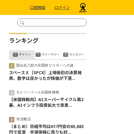
口座開設
ログイン
ランキング
デイリー
ウイークリー
マンスリー
岡元兵八郎の米国株マスターへの道
スペースＸ［SPCX］上場後初の決算発
表、数字は良かったが株価が下落...
モトリーフール米国株情報
【米国株動向】AIスーパーサイクル第2
幕、AIインフラ投資拡大で恩恵...
市況概況
（まとめ）日経平均は617円安の65,683
円で反落 半導体株に売りも好...