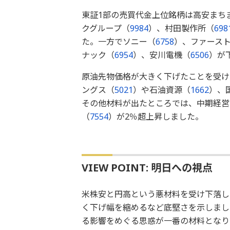
東証1部の売買代金上位銘柄は高安まち
クグループ（
9984
）、村田製作所（
698
た。一方でソニー（
6758
）、ファース
ナック（
6954
）、安川電機（
6506
）が
原油先物価格が大きく下げたことを受け
ングス（
5021
）や石油資源（
1662
）、
その他材料が出たところでは、中期経営
（
7554
）が2％超上昇しました。
VIEW POINT: 明日への視点
米株安と円高という悪材料を受け下落し
く下げ幅を縮めるなど底堅さを示しまし
る影響をめぐる思惑が一番の材料となり