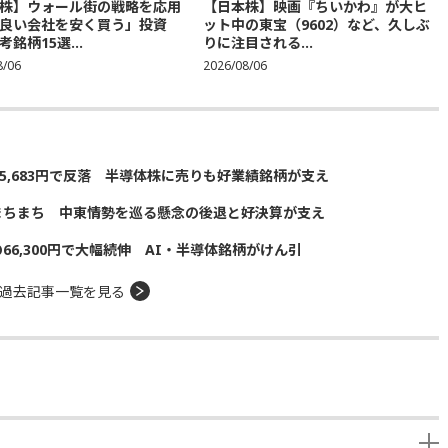
株】ウォール街の戦略を応用
【日本株】映画『ちいかわ』が大ヒ
良い会社を安く買う」投資
ット中の東宝（9602）など、久しぶ
銘柄15選...
りに注目される...
8/06
2026/08/06
5,683円で反落 半導体株に売りも好業績銘柄が支え
まちまち 中東情勢を巡る懸念の後退と好決算が支え
の66,300円で大幅続伸 AI・半導体銘柄がけん引
過去記事一覧を見る