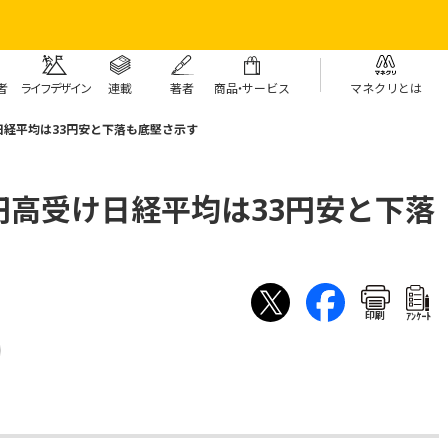
者
ライフデザイン
連載
著者
商
品・
サービス
マネクリとは
経平均は33円安と下落も底堅さ示す
円高受け日経平均は33円安と下落
印刷
ｱﾝｹｰﾄ