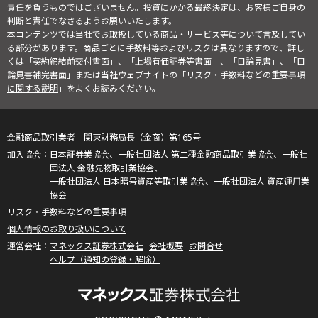
責任を負うものではございません。投資にかかる最終決定は、お客様ご自身の
判断と責任でなさるようお願いいたします。
本コンテンツでは当社でお取扱している商品・サービス等について言及してい
る部分があります。商品ごとに手数料等およびリスクは異なりますので、詳し
くは「契約締結前交付書面」、「上場有価証券等書面」、「目論見書」、「目
論見書補完書面」または当社ウェブサイトの「
リスク・手数料などの重要事項
に関する説明
」をよくお読みください。
金融商品取引業者 関東財務局長（金商）第165号
日本証券業協会、一般社団法人 第二種金融商品取引業協会、一般社
団法人 金融先物取引業協会、
一般社団法人 日本暗号資産等取引業協会、一般社団法人 資産運用業
協会
リスク・手数料などの重要事項
個人情報のお取り扱いについて
マネックス証券株式会社
会社概要
お問合せ
ヘルプ（通知の登録・解除）