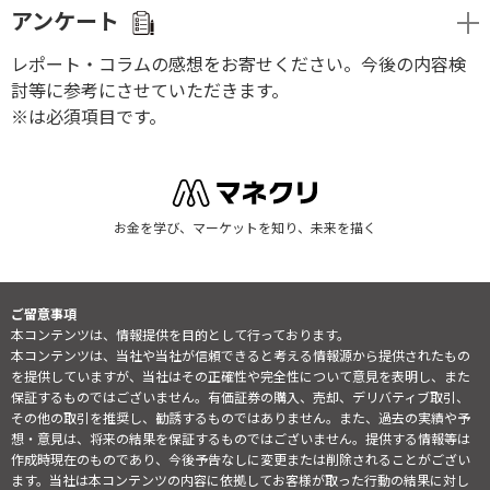
アンケート
レポート・コラムの感想をお寄せください。今後の内容検
討等に参考にさせていただきます。
※は必須項目です。
お金を学び、マーケットを知り、未来を描く
ご留意事項
本コンテンツは、情報提供を目的として行っております。
本コンテンツは、当社や当社が信頼できると考える情報源から提供されたもの
を提供していますが、当社はその正確性や完全性について意見を表明し、また
保証するものではございません。有価証券の購入、売却、デリバティブ取引、
その他の取引を推奨し、勧誘するものではありません。また、過去の実績や予
想・意見は、将来の結果を保証するものではございません。提供する情報等は
作成時現在のものであり、今後予告なしに変更または削除されることがござい
ます。当社は本コンテンツの内容に依拠してお客様が取った行動の結果に対し