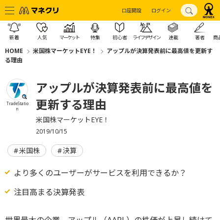
口座開設
ログイン
新着
人気
マーケット
特集
初心者
ライフデザイン
連載
著者
商
HOME
米国株マーケットEYE！
アップルが決算発表前に最高値を更新す
る理由
アップルが決算発表前に最高値を
更新する理由
TradeStatio
n
米国株マーケットEYE！
2019/10/15
米国株
決算
より多くのユーザーがサービスを利用できるか？
注目高まる決算発表
世界最大の企業、アップル（AAPL）の株価が上昇し続けて