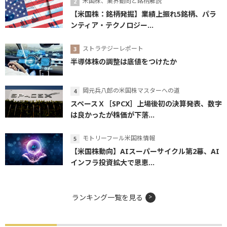
米国株、業界動向と銘柄解説
【米国株：銘柄発掘】業績上振れ5銘柄、パラ
ンティア・テクノロジー...
ストラテジーレポート
半導体株の調整は底値をつけたか
岡元兵八郎の米国株マスターへの道
スペースＸ［SPCX］上場後初の決算発表、数字
は良かったが株価が下落...
モトリーフール米国株情報
【米国株動向】AIスーパーサイクル第2幕、AI
インフラ投資拡大で恩恵...
ランキング一覧を見る