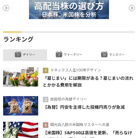
ランキング
デイリー
ウイークリー
マンスリー
マネックス人生100年デザイン
「墓じまい」には期限がある？墓じまいの流れ
とかかる費用を解説
吉田恒の為替デイリー
【為替】円安を主導した投機円売りが急減
岡元兵八郎の米国株マスターへの道
【米国株】S&P500は高値を更新、「売らなけ