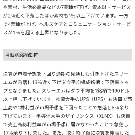
や素材、生活必需品などの7業種が下げ、資本財・サービス
が2％近く下落したほか素材も1％以上下げています。一方
で4業種が上げ、ヘルスケアとコミュニケーション・サービ
スが1％を超える上昇となりました。
4.個別銘柄動向
決算が市場予想を下回り通期の見通しも引き下げたスリー
エムが急落し13％近く下げダウ平均構成銘柄で下落率トッ
プとなりました。スリーエムはダウ平均を1銘柄で190ドル
以上押し下げています。物流大手のUPS（UPS）も決算で売
上高や1株利益が市場予想を下回ったことで急落し8％余り
下げています。半導体大手のザイリンクス（XLNX）も決算
で売上高総利益率が市場予想に届かなかったことで急落し
17％余り下げました。また、取引終了後に決算を発表した