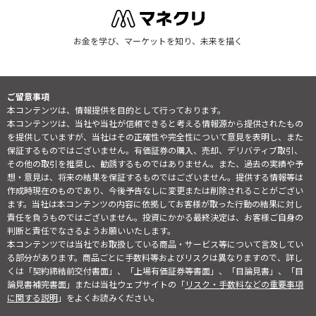
お金を学び、マーケットを知り、未来を描く
ご留意事項
本コンテンツは、情報提供を目的として行っております。
本コンテンツは、当社や当社が信頼できると考える情報源から提供されたもの
を提供していますが、当社はその正確性や完全性について意見を表明し、また
保証するものではございません。有価証券の購入、売却、デリバティブ取引、
その他の取引を推奨し、勧誘するものではありません。また、過去の実績や予
想・意見は、将来の結果を保証するものではございません。提供する情報等は
作成時現在のものであり、今後予告なしに変更または削除されることがござい
ます。当社は本コンテンツの内容に依拠してお客様が取った行動の結果に対し
責任を負うものではございません。投資にかかる最終決定は、お客様ご自身の
判断と責任でなさるようお願いいたします。
本コンテンツでは当社でお取扱している商品・サービス等について言及してい
る部分があります。商品ごとに手数料等およびリスクは異なりますので、詳し
くは「契約締結前交付書面」、「上場有価証券等書面」、「目論見書」、「目
論見書補完書面」または当社ウェブサイトの「
リスク・手数料などの重要事項
に関する説明
」をよくお読みください。