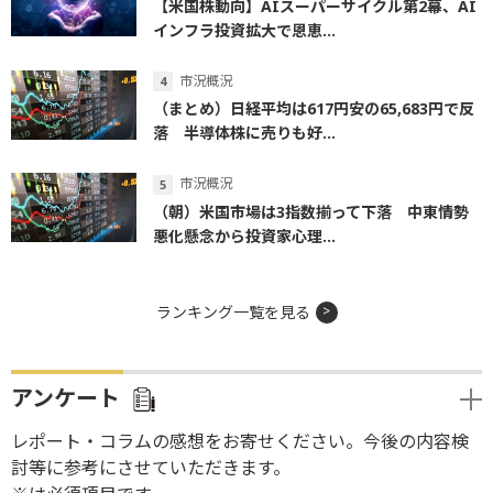
【米国株動向】AIスーパーサイクル第2幕、AI
インフラ投資拡大で恩恵...
市況概況
（まとめ）日経平均は617円安の65,683円で反
落 半導体株に売りも好...
市況概況
（朝）米国市場は3指数揃って下落 中東情勢
悪化懸念から投資家心理...
ランキング一覧を見る
アンケート
レポート・コラムの感想をお寄せください。今後の内容検
討等に参考にさせていただきます。