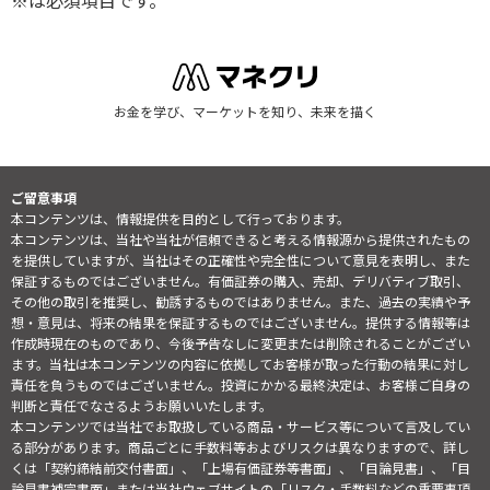
※は必須項目です。
お金を学び、マーケットを知り、未来を描く
ご留意事項
本コンテンツは、情報提供を目的として行っております。
本コンテンツは、当社や当社が信頼できると考える情報源から提供されたもの
を提供していますが、当社はその正確性や完全性について意見を表明し、また
保証するものではございません。有価証券の購入、売却、デリバティブ取引、
その他の取引を推奨し、勧誘するものではありません。また、過去の実績や予
想・意見は、将来の結果を保証するものではございません。提供する情報等は
作成時現在のものであり、今後予告なしに変更または削除されることがござい
ます。当社は本コンテンツの内容に依拠してお客様が取った行動の結果に対し
責任を負うものではございません。投資にかかる最終決定は、お客様ご自身の
判断と責任でなさるようお願いいたします。
本コンテンツでは当社でお取扱している商品・サービス等について言及してい
る部分があります。商品ごとに手数料等およびリスクは異なりますので、詳し
くは「契約締結前交付書面」、「上場有価証券等書面」、「目論見書」、「目
論見書補完書面」または当社ウェブサイトの「
リスク・手数料などの重要事項