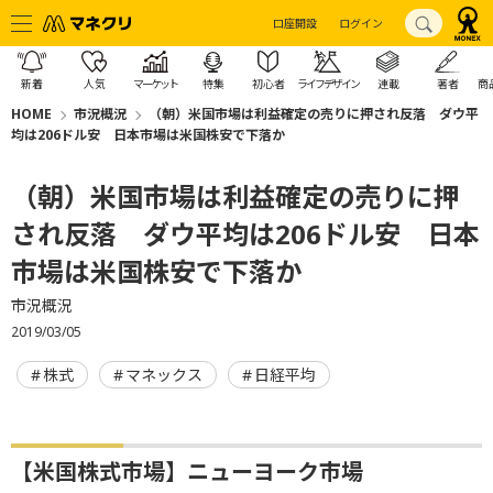
口座開設
ログイン
新着
人気
マーケット
特集
初心者
ライフデザイン
連載
著者
商
HOME
市況概況
（朝）米国市場は利益確定の売りに押され反落 ダウ平
均は206ドル安 日本市場は米国株安で下落か
（朝）米国市場は利益確定の売りに押
され反落 ダウ平均は206ドル安 日本
市場は米国株安で下落か
市況概況
2019/03/05
株式
マネックス
日経平均
【米国株式市場】ニューヨーク市場