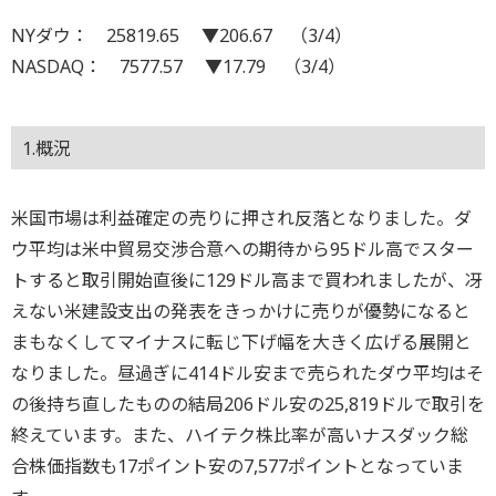
NYダウ： 25819.65 ▼206.67 （3/4）
NASDAQ： 7577.57 ▼17.79 （3/4）
1.概況
米国市場は利益確定の売りに押され反落となりました。ダ
ウ平均は米中貿易交渉合意への期待から95ドル高でスター
トすると取引開始直後に129ドル高まで買われましたが、冴
えない米建設支出の発表をきっかけに売りが優勢になると
まもなくしてマイナスに転じ下げ幅を大きく広げる展開と
なりました。昼過ぎに414ドル安まで売られたダウ平均はそ
の後持ち直したものの結局206ドル安の25,819ドルで取引を
終えています。また、ハイテク株比率が高いナスダック総
合株価指数も17ポイント安の7,577ポイントとなっていま