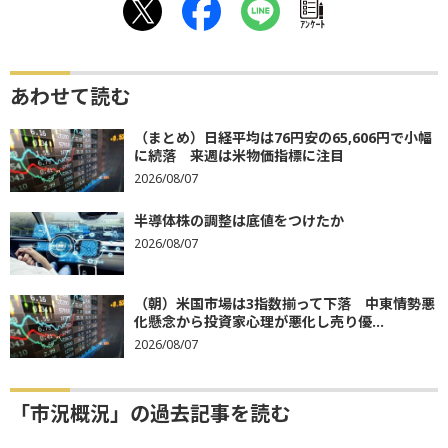
ｱﾝｹｰﾄ
あわせて読む
（まとめ）日経平均は76円安の65,606円で小幅
に続落 来週は米物価指標に注目
2026/08/07
半導体株の調整は底値をつけたか
2026/08/07
（朝）米国市場は3指数揃って下落 中東情勢悪
化懸念から投資家心理が悪化し売り優...
2026/08/07
「市況概況」の過去記事を読む