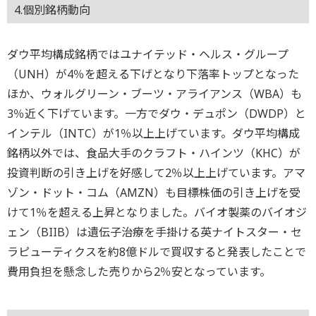
4.個別銘柄動向
ダウ平均構成銘柄ではユナイテッド・ヘルス・グループ
（UNH）が4％を超える下げとなり下落率トップとなった
ほか、ウォルグリーン・ブーツ・アライアンス（WBA）も
3％近く下げています。一方でダウ・デュポン（DWDP）と
インテル（INTC）が1％以上上げています。ダウ平均構成
銘柄以外では、食品大手のクラフト・ハインツ（KHC）が
投資判断の引き上げを好感して2％以上上げています。アマ
ゾン・ドット・コム（AMZN）も目標株価の引き上げを受
けて1％を超える上昇となりました。バイオ製薬のバイオジ
ェン（BIIB）は遺伝子治療を手掛ける英ナイトスター・セ
ラピューティクスを約8億ドルで買収すると発表したことで
費用負担を懸念した売りから2％安となっています。