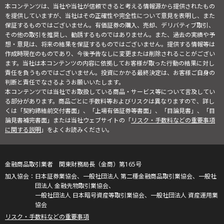
本コンテンツは、当社や当社が信頼できると考える情報源から提供されたもの
を提供していますが、当社はその正確性や完全性について意見を表明し、また
保証するものではございません。有価証券の購入、売却、デリバティブ取引、
その他の取引を推奨し、勧誘するものではありません。また、過去の実績や予
想・意見は、将来の結果を保証するものではございません。提供する情報等は
作成時現在のものであり、今後予告なしに変更または削除されることがござい
ます。当社は本コンテンツの内容に依拠してお客様が取った行動の結果に対し
責任を負うものではございません。投資にかかる最終決定は、お客様ご自身の
判断と責任でなさるようお願いいたします。
本コンテンツでは当社でお取扱している商品・サービス等について言及してい
る部分があります。商品ごとに手数料等およびリスクは異なりますので、詳し
くは「契約締結前交付書面」、「上場有価証券等書面」、「目論見書」、「目
論見書補完書面」または当社ウェブサイトの「
リスク・手数料などの重要事項
に関する説明
」をよくお読みください。
金融商品取引業者 関東財務局長（金商）第165号
日本証券業協会、一般社団法人 第二種金融商品取引業協会、一般社
団法人 金融先物取引業協会、
一般社団法人 日本暗号資産等取引業協会、一般社団法人 資産運用業
協会
リスク・手数料などの重要事項