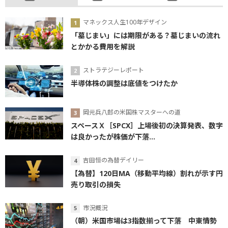
マネックス人生100年デザイン
「墓じまい」には期限がある？墓じまいの流れ
とかかる費用を解説
ストラテジーレポート
半導体株の調整は底値をつけたか
岡元兵八郎の米国株マスターへの道
スペースＸ［SPCX］上場後初の決算発表、数字
は良かったが株価が下落...
吉田恒の為替デイリー
【為替】120日MA（移動平均線）割れが示す円
売り取引の損失
市況概況
（朝）米国市場は3指数揃って下落 中東情勢