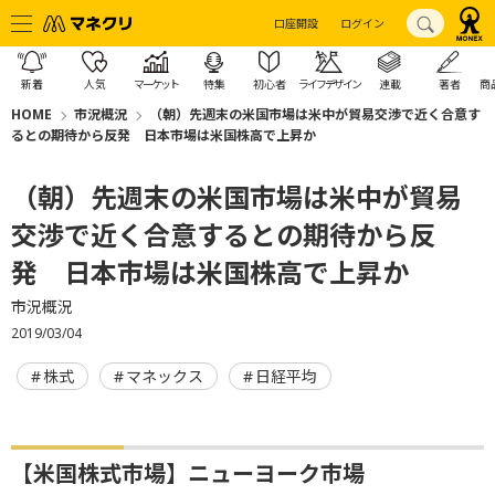
口座開設
ログイン
新着
人気
マーケット
特集
初心者
ライフデザイン
連載
著者
商
HOME
市況概況
（朝）先週末の米国市場は米中が貿易交渉で近く合意す
るとの期待から反発 日本市場は米国株高で上昇か
（朝）先週末の米国市場は米中が貿易
交渉で近く合意するとの期待から反
発 日本市場は米国株高で上昇か
市況概況
2019/03/04
株式
マネックス
日経平均
【米国株式市場】ニューヨーク市場