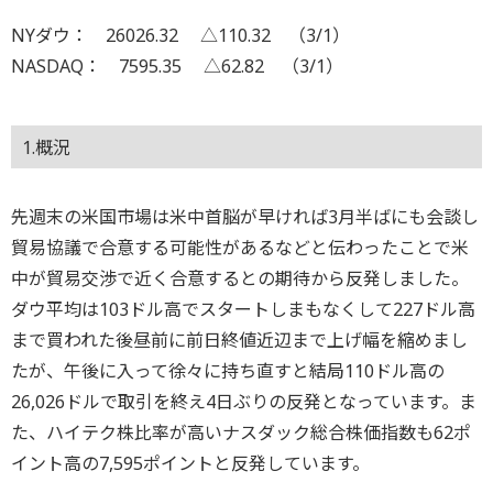
NYダウ： 26026.32 △110.32 （3/1）
NASDAQ： 7595.35 △62.82 （3/1）
1.概況
先週末の米国市場は米中首脳が早ければ3月半ばにも会談し
貿易協議で合意する可能性があるなどと伝わったことで米
中が貿易交渉で近く合意するとの期待から反発しました。
ダウ平均は103ドル高でスタートしまもなくして227ドル高
まで買われた後昼前に前日終値近辺まで上げ幅を縮めまし
たが、午後に入って徐々に持ち直すと結局110ドル高の
26,026ドルで取引を終え4日ぶりの反発となっています。ま
た、ハイテク株比率が高いナスダック総合株価指数も62ポ
イント高の7,595ポイントと反発しています。