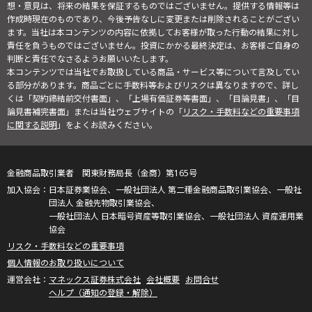
想・意見は、将来の結果を保証するものではございません。提供する情報等は
作成時現在のものであり、今後予告なしに変更または削除されることがござい
ます。当社は本コンテンツの内容に依拠してお客様が取った行動の結果に対し
責任を負うものではございません。投資にかかる最終決定は、お客様ご自身の
判断と責任でなさるようお願いいたします。
本コンテンツでは当社でお取扱している商品・サービス等について言及してい
る部分があります。商品ごとに手数料等およびリスクは異なりますので、詳し
くは「契約締結前交付書面」、「上場有価証券等書面」、「目論見書」、「目
論見書補完書面」または当社ウェブサイトの「
リスク・手数料などの重要事項
に関する説明
」をよくお読みください。
金融商品取引業者 関東財務局長（金商）第165号
日本証券業協会、一般社団法人 第二種金融商品取引業協会、一般社
団法人 金融先物取引業協会、
一般社団法人 日本暗号資産等取引業協会、一般社団法人 資産運用業
協会
リスク・手数料などの重要事項
個人情報のお取り扱いについて
マネックス証券株式会社
会社概要
お問合せ
ヘルプ（通知の登録・解除）