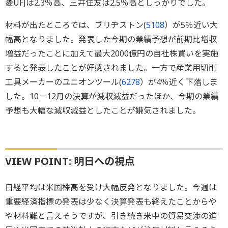
菱UFJは2.3％高、三井住友は2.5％高としっかりでした。
材料が出たところでは、ブリヂストン(
5108
）が5％近い大
幅高となりました。発表した今期の業績予想が前期比増収
増益だったことに加えて最大2000億円の自社株買いを実施
すると発表したことが好感されました。一方で産業用切削
工具メーカーのユニオンツール(
6278
）が4％近く下落しま
した。10－12月の決算が減収減益だったほか、今期の業績
予想も大幅な減収減益としたことが嫌気されました。
VIEW POINT: 明日への視点
日経平均は米国株高を受け大幅反発となりました。今週は
重要経済指標の発表は少なく決算発表も終えたことからや
や材料難と言えそうですが、引き続き米中の貿易交渉の進