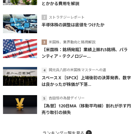
とかかる費用を解説
ストラテジーレポート
半導体株の調整は底値をつけたか
米国株、業界動向と銘柄解説
【米国株：銘柄発掘】業績上振れ5銘柄、パラ
ンティア・テクノロジー...
岡元兵八郎の米国株マスターへの道
スペースＸ［SPCX］上場後初の決算発表、数字
は良かったが株価が下落...
吉田恒の為替デイリー
【為替】120日MA（移動平均線）割れが示す円
売り取引の損失
ランキング一覧を見る