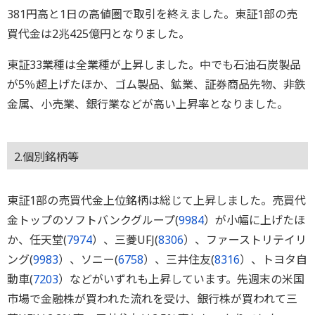
381円高と1日の高値圏で取引を終えました。東証1部の売
買代金は2兆425億円となりました。
東証33業種は全業種が上昇しました。中でも石油石炭製品
が5％超上げたほか、ゴム製品、鉱業、証券商品先物、非鉄
金属、小売業、銀行業などが高い上昇率となりました。
2.個別銘柄等
東証1部の売買代金上位銘柄は総じて上昇しました。売買代
金トップのソフトバンクグループ(
9984
）が小幅に上げたほ
か、任天堂(
7974
）、三菱UFJ(
8306
）、ファーストリテイリ
ング(
9983
）、ソニー(
6758
）、三井住友(
8316
）、トヨタ自
動車(
7203
）などがいずれも上昇しています。先週末の米国
市場で金融株が買われた流れを受け、銀行株が買われて三