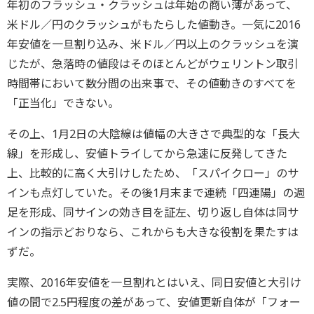
年初のフラッシュ・クラッシュは年始の商い薄があって、
米ドル／円のクラッシュがもたらした値動き。一気に2016
年安値を一旦割り込み、米ドル／円以上のクラッシュを演
じたが、急落時の値段はそのほとんどがウェリントン取引
時間帯において数分間の出来事で、その値動きのすべてを
「正当化」できない。
その上、1月2日の大陰線は値幅の大きさで典型的な「長大
線」を形成し、安値トライしてから急速に反発してきた
上、比較的に高く大引けしたため、「スパイクロー」のサ
インも点灯していた。その後1月末まで連続「四連陽」の週
足を形成、同サインの効き目を証左、切り返し自体は同サ
インの指示どおりなら、これからも大きな役割を果たすは
ずだ。
実際、2016年安値を一旦割れとはいえ、同日安値と大引け
値の間で2.5円程度の差があって、安値更新自体が「フォー