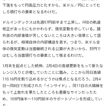
下落をもって円高圧力と化すから、米ドル／円にとってむ
しろ頭打ちの要素となるわけだ。
ドルインデックスは先週97円前半まで上昇し、FRBの軌道
修正があったにもかかわらず、強気変動を示している。諸
外貨の内部事情が芳しくないところは大きい背景として語
られるが、相場自体の内部構造を表す。つまり、米ドル全
体の強気変動は当面継続される公算が大きいから、対円で
はむしろ当面頭打ちの要素として強まるわけだ。
1月末を起点とした続伸、2月4日の高値更新をもって新たな
レンジ入りと示唆していたことに鑑み、ここから同日高値
110.16円を割り込めるかどうかは焦点となるだろう。2月4
日～同8日で形成された「インサイド」、同11日の大陽線を
もって上放れを果たしたところも重要なサインだったた
め、109円後半～110円前半のサポートゾーンを形成してい
た。