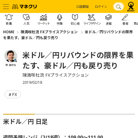
口座開設
ログイン
新着
人気
マーケット
特集
初心者
ライフデザイン
連載
著者
商
HOME
陳満咲杜流 FXプライスアクション
米ドル／円リバウンドの限界
を果たす、豪ドル／円も戻り売り
米ドル／円リバウンドの限界を果
たす、豪ドル／円も戻り売り
陳 満咲杜
陳満咲杜流 FXプライスアクション
2019/02/18
FX
米ドル／円 日足
週間予想レンジ（2/18週）：109.00～111.00