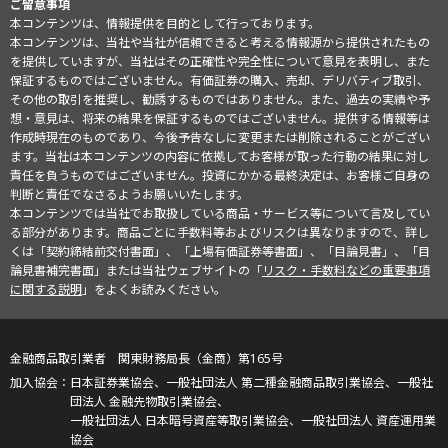
ご留意事項
本コンテンツは、情報提供を目的として行っております。
本コンテンツは、当社や当社が信頼できると考える情報源から提供されたもの
を提供していますが、当社はその正確性や完全性について意見を表明し、また
保証するものではございません。有価証券の購入、売却、デリバティブ取引、
その他の取引を推奨し、勧誘するものではありません。また、過去の実績や予
想・意見は、将来の結果を保証するものではございません。提供する情報等は
作成時現在のものであり、今後予告なしに変更または削除されることがござい
ます。当社は本コンテンツの内容に依拠してお客様が取った行動の結果に対し
責任を負うものではございません。投資にかかる最終決定は、お客様ご自身の
判断と責任でなさるようお願いいたします。
本コンテンツでは当社でお取扱している商品・サービス等について言及してい
る部分があります。商品ごとに手数料等およびリスクは異なりますので、詳し
くは「契約締結前交付書面」、「上場有価証券等書面」、「目論見書」、「目
論見書補完書面」または当社ウェブサイトの「
リスク・手数料などの重要事項
に関する説明
」をよくお読みください。
金融商品取引業者 関東財務局長（金商）第165号
日本証券業協会、一般社団法人 第二種金融商品取引業協会、一般社
団法人 金融先物取引業協会、
一般社団法人 日本暗号資産等取引業協会、一般社団法人 資産運用業
協会