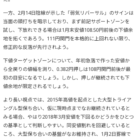
一方、2月14日陰線が示した「弱気リバーサル」のサインは
当面の頭打ちを暗示しており、まず前記サポートゾーンを
試し、下放れできる場合は1月末安値108.50円前後の下値余
地を拓くであろう。111円関門を本格的に上回れない限り、
修正的な反落が先行されよう。
下値ターゲットゾーンについて、年初急落で作った安値か
ら全戻りの値幅を測り、0.382円押しは108円関門前後が最
初の目安になるでしょう。しかし、押しが継続されても下
値余地が限定されるでしょう。
より長い視点では、2015年高値を起点とした大型トライア
ングル型保ち合い、仮に現時点までなお継続されていると
みる場合、やはり2018年3月安値を下回るかどうかをひとつ
の基準として判断しやすい。同安値割れを回避していると
ころ、大型保ち合いの基盤がなお維持され、1月2日罫線で