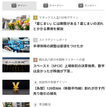
デイリー
ウイークリー
マンスリー
マネックス人生100年デザイン
「墓じまい」には期限がある？墓じまいの流れ
とかかる費用を解説
ストラテジーレポート
半導体株の調整は底値をつけたか
岡元兵八郎の米国株マスターへの道
スペースＸ［SPCX］上場後初の決算発表、数字
は良かったが株価が下落...
吉田恒の為替デイリー
【為替】120日MA（移動平均線）割れが示す円
売り取引の損失
市況概況