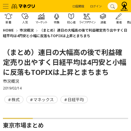
口座開設
ログイン
新着
人気
マーケット
特集
初心者
ライフデザイン
連載
著者
商
HOME
市況概況
（まとめ）連日の大幅高の後で利益確定売り出やすく日
経平均は4円安と小幅に反落もTOPIXは上昇とまちまち
（まとめ）連日の大幅高の後で利益確
定売り出やすく日経平均は4円安と小幅
に反落もTOPIXは上昇とまちまち
市況概況
2019/02/14
株式
マネックス
日経平均
東京市場まとめ