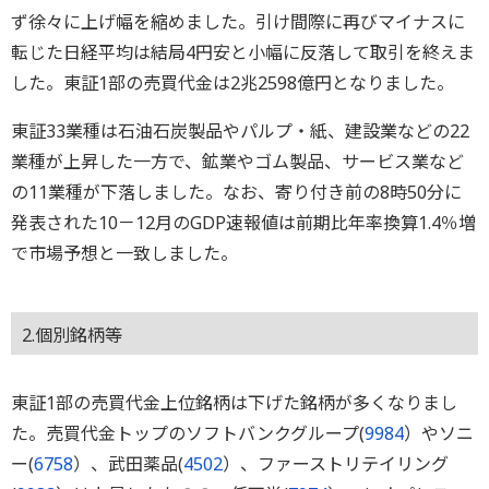
ず徐々に上げ幅を縮めました。引け間際に再びマイナスに
転じた日経平均は結局4円安と小幅に反落して取引を終えま
した。東証1部の売買代金は2兆2598億円となりました。
東証33業種は石油石炭製品やパルプ・紙、建設業などの22
業種が上昇した一方で、鉱業やゴム製品、サービス業など
の11業種が下落しました。なお、寄り付き前の8時50分に
発表された10－12月のGDP速報値は前期比年率換算1.4％増
で市場予想と一致しました。
2.個別銘柄等
東証1部の売買代金上位銘柄は下げた銘柄が多くなりまし
た。売買代金トップのソフトバンクグループ(
9984
）やソニ
ー(
6758
）、武田薬品(
4502
）、ファーストリテイリング