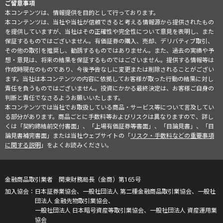
ご留意事項
本コンテンツは、情報提供を目的として行っております。
本コンテンツは、当社や当社が信頼できると考える情報源から提供されたもの
を提供していますが、当社はその正確性や完全性について意見を表明し、また
保証するものではございません。有価証券の購入、売却、デリバティブ取引、
その他の取引を推奨し、勧誘するものではありません。また、過去の実績や予
想・意見は、将来の結果を保証するものではございません。提供する情報等は
作成時現在のものであり、今後予告なしに変更または削除されることがござい
ます。当社は本コンテンツの内容に依拠してお客様が取った行動の結果に対し
責任を負うものではございません。投資にかかる最終決定は、お客様ご自身の
判断と責任でなさるようお願いいたします。
本コンテンツでは当社でお取扱している商品・サービス等について言及してい
る部分があります。商品ごとに手数料等およびリスクは異なりますので、詳し
くは「契約締結前交付書面」、「上場有価証券等書面」、「目論見書」、「目
論見書補完書面」または当社ウェブサイトの「
リスク・手数料などの重要事項
に関する説明
」をよくお読みください。
金融商品取引業者 関東財務局長（金商）第165号
日本証券業協会、一般社団法人 第二種金融商品取引業協会、一般社
団法人 金融先物取引業協会、
一般社団法人 日本暗号資産等取引業協会、一般社団法人 資産運用業
協会