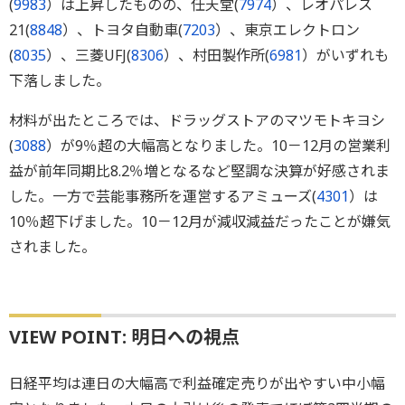
(
9983
）は上昇したものの、任天堂(
7974
）、レオパレス
21(
8848
）、トヨタ自動車(
7203
）、東京エレクトロン
(
8035
）、三菱UFJ(
8306
）、村田製作所(
6981
）がいずれも
下落しました。
材料が出たところでは、ドラッグストアのマツモトキヨシ
(
3088
）が9％超の大幅高となりました。10－12月の営業利
益が前年同期比8.2％増となるなど堅調な決算が好感されま
した。一方で芸能事務所を運営するアミューズ(
4301
）は
10％超下げました。10－12月が減収減益だったことが嫌気
されました。
VIEW POINT: 明日への視点
日経平均は連日の大幅高で利益確定売りが出やすい中小幅