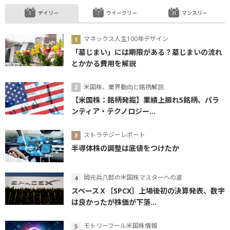
デイリー
ウイークリー
マンスリー
マネックス人生100年デザイン
「墓じまい」には期限がある？墓じまいの流れ
とかかる費用を解説
米国株、業界動向と銘柄解説
【米国株：銘柄発掘】業績上振れ5銘柄、パラ
ンティア・テクノロジー...
ストラテジーレポート
半導体株の調整は底値をつけたか
岡元兵八郎の米国株マスターへの道
スペースＸ［SPCX］上場後初の決算発表、数字
は良かったが株価が下落...
モトリーフール米国株情報