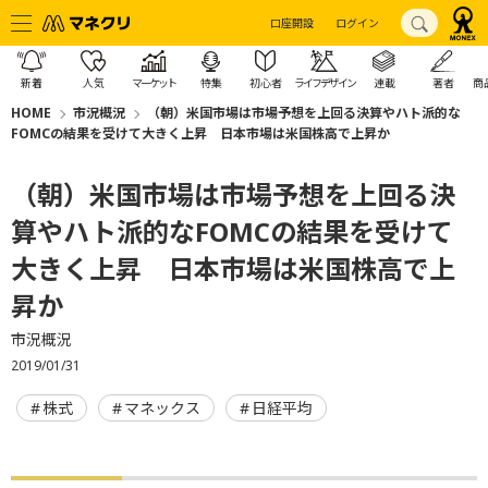
口座開設
ログイン
新着
人気
マーケット
特集
初心者
ライフデザイン
連載
著者
商
HOME
市況概況
（朝）米国市場は市場予想を上回る決算やハト派的な
FOMCの結果を受けて大きく上昇 日本市場は米国株高で上昇か
（朝）米国市場は市場予想を上回る決
算やハト派的なFOMCの結果を受けて
大きく上昇 日本市場は米国株高で上
昇か
市況概況
2019/01/31
株式
マネックス
日経平均