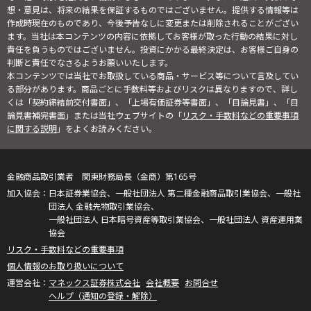
想・意見は、将来の結果を保証するものではございません。提供する情報等は
作成時現在のものであり、今後予告なしに変更または削除されることがござい
ます。当社は本コンテンツの内容に依拠してお客様が取った行動の結果に対し
責任を負うものではございません。投資にかかる最終決定は、お客様ご自身の
判断と責任でなさるようお願いいたします。
本コンテンツでは当社でお取扱している商品・サービス等について言及してい
る部分があります。商品ごとに手数料等およびリスクは異なりますので、詳し
くは「契約締結前交付書面」、「上場有価証券等書面」、「目論見書」、「目
論見書補完書面」または当社ウェブサイトの「
リスク・手数料などの重要事項
に関する説明
」をよくお読みください。
金融商品取引業者 関東財務局長（金商）第165号
日本証券業協会、一般社団法人 第二種金融商品取引業協会、一般社
団法人 金融先物取引業協会、
一般社団法人 日本暗号資産等取引業協会、一般社団法人 資産運用業
協会
リスク・手数料などの重要事項
個人情報のお取り扱いについて
マネックス証券株式会社
会社概要
お問合せ
ヘルプ（通知の登録・解除）