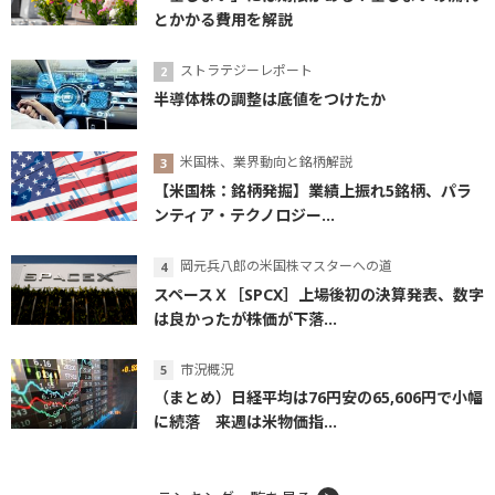
とかかる費用を解説
ストラテジーレポート
半導体株の調整は底値をつけたか
米国株、業界動向と銘柄解説
【米国株：銘柄発掘】業績上振れ5銘柄、パラ
ンティア・テクノロジー...
岡元兵八郎の米国株マスターへの道
スペースＸ［SPCX］上場後初の決算発表、数字
は良かったが株価が下落...
市況概況
（まとめ）日経平均は76円安の65,606円で小幅
に続落 来週は米物価指...