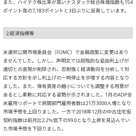
また、ハイテク株比率が高いナスダック総合株価指数も154
ポイント高の7,183ポイントと3日ぶりに反発しています。
2.経済指標等
米連邦公開市場委員会（FOMC）で金融政策に変更はあり
ませんでした。しかし、声明文では段階的な追加利上げが
適切との表現が削除され、忍耐強く経済動向を分析して対
応する方針を示し利上げの一時停止を示唆する内容となり
ました。また、保有資産の縮小についても調整する用意が
あるとし柔軟に対応する姿勢が示されました。1月のADP全
米雇用リポートで民間部門雇用者数は21万3000人増となり
市場予想を上回りました。一方で2018年12月の中古住宅仮
契約指数は前月比2.2％低下の99.0となり上昇を見込んでい
た市場予想を下回りました。