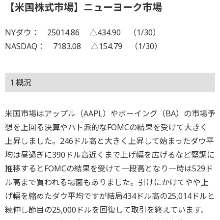
【米国株式市場】ニューヨーク市場
NYダウ： 25014.86 △434.90 （1/30）
NASDAQ： 7183.08 △154.79 （1/30）
1.概況
米国市場はアップル（AAPL）やボーイング（BA）の市場予
想を上回る決算やハト派的なFOMCの結果を受けて大きく
上昇しました。246ドル高と大きく上昇して始まったダウ平
均は昼過ぎに390ドル高近くまで上げ幅を広げるなど堅調に
推移するとFOMCの結果を受けて一段高となり一時は529ド
ル高まで買われる場面もありました。引けにかけてやや上
げ幅を縮めたダウ平均ですが結局434ドル高の25,014ドルと
続伸し節目の25,000ドルを回復して取引を終えています。