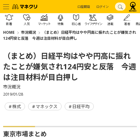
口座開設
ログイン
新着
人気
マーケット
特集
初心者
ライフデザイン
連載
著者
商
HOME
市況概況
（まとめ）日経平均はやや円高に振れたことが嫌気され
124円安と反落 今週は注目材料が目白押し
（まとめ）日経平均はやや円高に振れ
たことが嫌気され124円安と反落 今週
は注目材料が目白押し
市況概況
2019/01/28
株式
マネックス
日経平均
東京市場まとめ