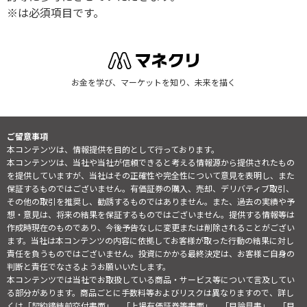
※は必須項目です。
お金を学び、マーケットを知り、未来を描く
ご留意事項
本コンテンツは、情報提供を目的として行っております。
本コンテンツは、当社や当社が信頼できると考える情報源から提供されたもの
を提供していますが、当社はその正確性や完全性について意見を表明し、また
保証するものではございません。有価証券の購入、売却、デリバティブ取引、
その他の取引を推奨し、勧誘するものではありません。また、過去の実績や予
想・意見は、将来の結果を保証するものではございません。提供する情報等は
作成時現在のものであり、今後予告なしに変更または削除されることがござい
ます。当社は本コンテンツの内容に依拠してお客様が取った行動の結果に対し
責任を負うものではございません。投資にかかる最終決定は、お客様ご自身の
判断と責任でなさるようお願いいたします。
本コンテンツでは当社でお取扱している商品・サービス等について言及してい
る部分があります。商品ごとに手数料等およびリスクは異なりますので、詳し
くは「契約締結前交付書面」、「上場有価証券等書面」、「目論見書」、「目