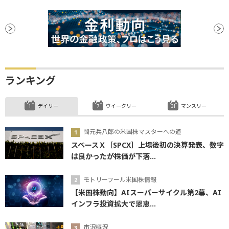
ランキング
デイリー
ウイークリー
マンスリー
岡元兵八郎の米国株マスターへの道
スペースＸ［SPCX］上場後初の決算発表、数字
は良かったが株価が下落...
モトリーフール米国株情報
【米国株動向】AIスーパーサイクル第2幕、AI
インフラ投資拡大で恩恵...
市況概況