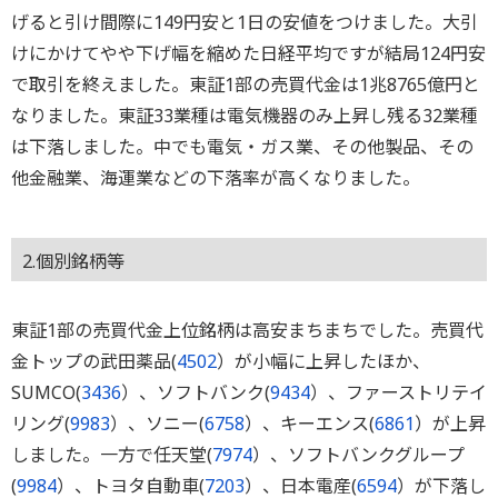
げると引け間際に149円安と1日の安値をつけました。大引
けにかけてやや下げ幅を縮めた日経平均ですが結局124円安
で取引を終えました。東証1部の売買代金は1兆8765億円と
なりました。東証33業種は電気機器のみ上昇し残る32業種
は下落しました。中でも電気・ガス業、その他製品、その
他金融業、海運業などの下落率が高くなりました。
2.個別銘柄等
東証1部の売買代金上位銘柄は高安まちまちでした。売買代
金トップの武田薬品(
4502
）が小幅に上昇したほか、
SUMCO(
3436
）、ソフトバンク(
9434
）、ファーストリテイ
リング(
9983
）、ソニー(
6758
）、キーエンス(
6861
）が上昇
しました。一方で任天堂(
7974
）、ソフトバンクグループ
(
9984
）、トヨタ自動車(
7203
）、日本電産(
6594
）が下落し