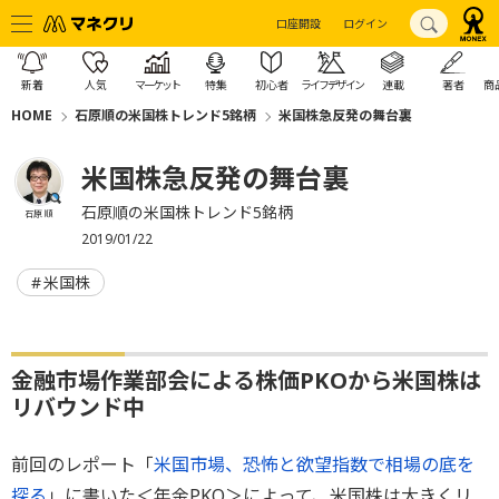
口座開設
ログイン
新着
人気
マーケット
特集
初心者
ライフデザイン
連載
著者
商
HOME
石原順の米国株トレンド5銘柄
米国株急反発の舞台裏
米国株急反発の舞台裏
石原順の米国株トレンド5銘柄
石原 順
2019/01/22
米国株
金融市場作業部会による株価PKOから米国株は
リバウンド中
前回のレポート「
米国市場、恐怖と欲望指数で相場の底を
探る
」に書いた＜年金PKO＞によって、米国株は大きくリ