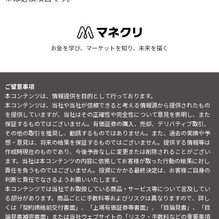
お金を学び、マーケットを知り、未来を描く
ご留意事項
本コンテンツは、情報提供を目的として行っております。
本コンテンツは、当社や当社が信頼できると考える情報源から提供されたもの
を提供していますが、当社はその正確性や完全性について意見を表明し、また
保証するものではございません。有価証券の購入、売却、デリバティブ取引、
その他の取引を推奨し、勧誘するものではありません。また、過去の実績や予
想・意見は、将来の結果を保証するものではございません。提供する情報等は
作成時現在のものであり、今後予告なしに変更または削除されることがござい
ます。当社は本コンテンツの内容に依拠してお客様が取った行動の結果に対し
責任を負うものではございません。投資にかかる最終決定は、お客様ご自身の
判断と責任でなさるようお願いいたします。
本コンテンツでは当社でお取扱している商品・サービス等について言及してい
る部分があります。商品ごとに手数料等およびリスクは異なりますので、詳し
くは「契約締結前交付書面」、「上場有価証券等書面」、「目論見書」、「目
論見書補完書面」または当社ウェブサイトの「
リスク・手数料などの重要事項