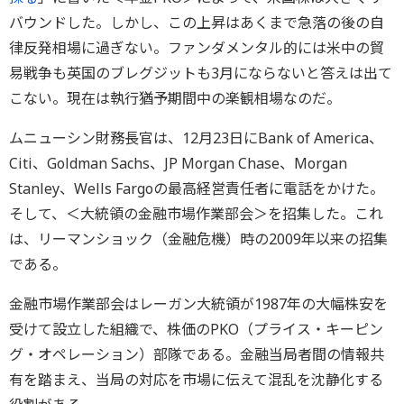
バウンドした。しかし、この上昇はあくまで急落の後の自
律反発相場に過ぎない。ファンダメンタル的には米中の貿
易戦争も英国のブレグジットも3月にならないと答えは出て
こない。現在は執行猶予期間中の楽観相場なのだ。
ムニューシン財務長官は、12月23日にBank of America、
Citi、Goldman Sachs、JP Morgan Chase、Morgan
Stanley、Wells Fargoの最高経営責任者に電話をかけた。
そして、＜大統領の金融市場作業部会＞を招集した。これ
は、リーマンショック（金融危機）時の2009年以来の招集
である。
金融市場作業部会はレーガン大統領が1987年の大幅株安を
受けて設立した組織で、株価のPKO（プライス・キーピン
グ・オペレーション）部隊である。金融当局者間の情報共
有を踏まえ、当局の対応を市場に伝えて混乱を沈静化する