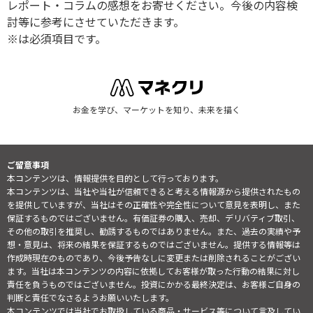
レポート・コラムの感想をお寄せください。今後の内容検
討等に参考にさせていただきます。
※は必須項目です。
お金を学び、マーケットを知り、未来を描く
ご留意事項
本コンテンツは、情報提供を目的として行っております。
本コンテンツは、当社や当社が信頼できると考える情報源から提供されたもの
を提供していますが、当社はその正確性や完全性について意見を表明し、また
保証するものではございません。有価証券の購入、売却、デリバティブ取引、
その他の取引を推奨し、勧誘するものではありません。また、過去の実績や予
想・意見は、将来の結果を保証するものではございません。提供する情報等は
作成時現在のものであり、今後予告なしに変更または削除されることがござい
ます。当社は本コンテンツの内容に依拠してお客様が取った行動の結果に対し
責任を負うものではございません。投資にかかる最終決定は、お客様ご自身の
判断と責任でなさるようお願いいたします。
本コンテンツでは当社でお取扱している商品・サービス等について言及してい