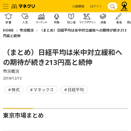
口座開設
ログイン
新着
人気
マーケット
特集
初心者
ライフデザイン
連載
著者
商
HOME
市況概況
（まとめ）日経平均は米中対立緩和への期待が続き213
円高と続伸
（まとめ）日経平均は米中対立緩和へ
の期待が続き213円高と続伸
市況概況
2018/12/13
株式
マネックス
日経平均
東京市場まとめ