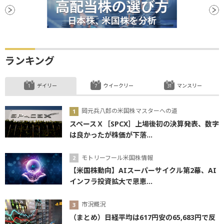
ランキング
デイリー
ウイークリー
マンスリー
岡元兵八郎の米国株マスターへの道
スペースＸ［SPCX］上場後初の決算発表、数字
は良かったが株価が下落...
モトリーフール米国株情報
【米国株動向】AIスーパーサイクル第2幕、AI
インフラ投資拡大で恩恵...
市況概況
（まとめ）日経平均は617円安の65,683円で反