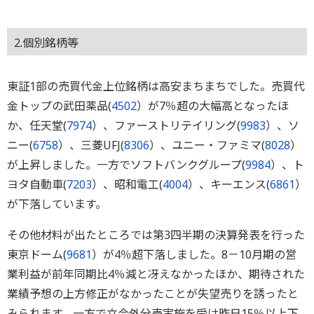
2.個別銘柄等
東証1部の売買代金上位銘柄は高安まちまちでした。売買代
金トップの武田薬品(
4502
）が7％超の大幅高となったほ
か、任天堂(
7974
）、ファーストリテイリング(
9983
）、ソ
ニー(
6758
）、三菱UFJ(
8306
）、ユニー・ファミマ(
8028
）
が上昇しました。一方でソフトバンクグループ(
9984
）、ト
ヨタ自動車(
7203
）、昭和電工(
4004
）、キーエンス(
6861
）
が下落しています。
その他材料が出たところでは第3四半期の決算発表を行った
東京ドーム(
9681
）が4％超下落しました。8－10月期の営
業利益が前年同期比4％減と冴えなかったほか、期待された
業績予想の上方修正がなかったことが失望売りを誘ったと
みられます。一方で立会外分売実施を受け昨日15％以上下