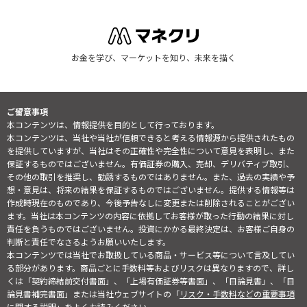
お金を学び、マーケットを知り、未来を描く
ご留意事項
本コンテンツは、情報提供を目的として行っております。
本コンテンツは、当社や当社が信頼できると考える情報源から提供されたもの
を提供していますが、当社はその正確性や完全性について意見を表明し、また
保証するものではございません。有価証券の購入、売却、デリバティブ取引、
その他の取引を推奨し、勧誘するものではありません。また、過去の実績や予
想・意見は、将来の結果を保証するものではございません。提供する情報等は
作成時現在のものであり、今後予告なしに変更または削除されることがござい
ます。当社は本コンテンツの内容に依拠してお客様が取った行動の結果に対し
責任を負うものではございません。投資にかかる最終決定は、お客様ご自身の
判断と責任でなさるようお願いいたします。
本コンテンツでは当社でお取扱している商品・サービス等について言及してい
る部分があります。商品ごとに手数料等およびリスクは異なりますので、詳し
くは「契約締結前交付書面」、「上場有価証券等書面」、「目論見書」、「目
論見書補完書面」または当社ウェブサイトの「
リスク・手数料などの重要事項