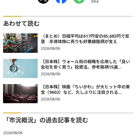
ｱﾝｹｰﾄ
あわせて読む
（まとめ）日経平均は617円安の65,683円で反
落 半導体株に売りも好業績銘柄が支え
2026/08/06
【日本株】ウォール街の戦略を応用した「良い
会社を安く買う」投資法、参考銘柄15選...
2026/08/06
【日本株】映画『ちいかわ』が大ヒット中の東
宝（9602）など、久しぶりに注目される...
2026/08/06
「市況概況」の過去記事を読む
2026/08/06