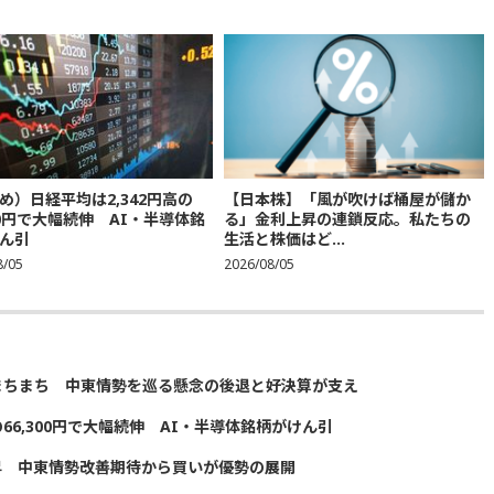
め）日経平均は2,342円高の
【日本株】「風が吹けば桶屋が儲か
300円で大幅続伸 AI・半導体銘
る」金利上昇の連鎖反応。私たちの
ん引
生活と株価はど...
8/05
2026/08/05
まちまち 中東情勢を巡る懸念の後退と好決算が支え
の66,300円で大幅続伸 AI・半導体銘柄がけん引
昇 中東情勢改善期待から買いが優勢の展開