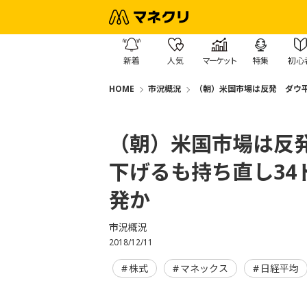
新着
人気
マーケット
特集
初心
HOME
市況概況
（朝）米国市場は反発 ダウ平
（朝）米国市場は反発
下げるも持ち直し3
発か
市況概況
2018/12/11
株式
マネックス
日経平均