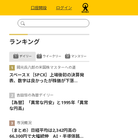
口座開設
ログイン
ランキング
デイリー
ウイークリー
マンスリー
岡元兵八郎の米国株マスターへの道
スペースＸ［SPCX］上場後初の決算発
表、数字は良かったが株価が下落...
吉田恒の為替デイリー
【為替】「異常な円安」と1995年「異常
な円高」
市況概況
（まとめ）日経平均は2,342円高の
66,300円で大幅続伸 AI・半導体銘...