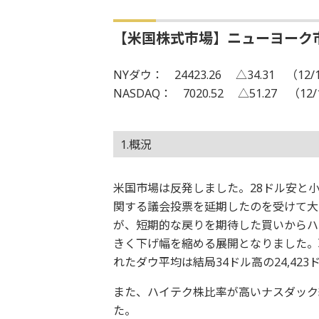
【米国株式市場】ニューヨーク
NYダウ： 24423.26 △34.31 （12/
NASDAQ： 7020.52 △51.27 （12/
1.概況
米国市場は反発しました。28ドル安と
関する議会投票を延期したのを受けて大
が、短期的な戻りを期待した買いからハ
きく下げ幅を縮める展開となりました。
れたダウ平均は結局34ドル高の24,42
また、ハイテク株比率が高いナスダック総
た。