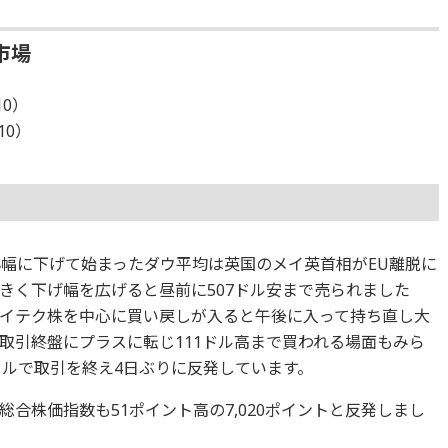
市場
10）
10）
小幅に下げて始まったダウ平均は英国のメイ英首相がEU離脱に
きく下げ幅を広げると昼前に507ドル安まで売られました
イテク株を中心に買い戻しが入ると午後に入って持ち直し大
取引終盤にプラスに転じ111ドル高まで買われる場面もみら
3ドルで取引を終え4日ぶりに反発しています。
合株価指数も51ポイント高の7,020ポイントと反発しまし