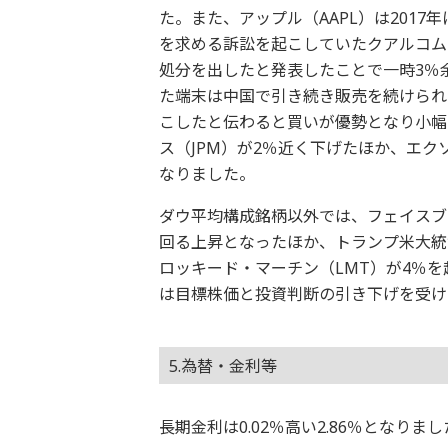
た。また、アップル（AAPL）は2017
を求める訴訟を起こしていたクアルコム（
処分を出したと発表したことで一時3％
た端末は中国で引き続き販売を続けられ
こしたと伝わると買いが優勢となり小幅
ス（JPM）が2％近く下げたほか、エク
なりました。
ダウ平均構成銘柄以外では、フェイスブ
回る上昇となったほか、トランプ米大統
ロッキード・マーチン（LMT）が4％を
は目標株価と投資判断の引き下げを受け
5.為替・金利等
長期金利は0.02％高い2.86％となり