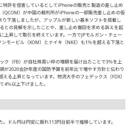
年に特許を侵害しているとしてiPhoneの販売と製造の差し止め
QCOM）が中国の裁判所がiPhoneの一部販売差し止めの仮
余り下落しましたが、アップルが新しい基本ソフトを搭載し
るとの見解を示したことや、差し止め撤回を求める訴えを起
に上昇して取引を終えています。一方でJPモルガン・チェー
ソンモービル（XOM）とナイキ（NKE）も1％を超える下落と
ック（FB）が自社株買い枠の増額を届け出たことで3％を上
領が2020会計年度の国防予算を前年比で増やす方針と伝わり
超える上昇となっています。物流大手のフェデックス（FDX）
て4％以上下げました。
ました。ドル円は円安に振れ113円台前半で推移しています。