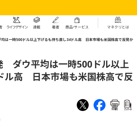
者
ライフデザイン
連載
著者
商
品・
サービス
マネクリとは
均は一時500ドル以上下げるも持ち直し34ドル高 日本市場も米国株高で反発か
 ダウ平均は一時500ドル以上
4ドル高 日本市場も米国株高で反
印刷
ｱﾝｹｰﾄ