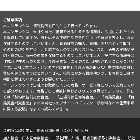
ご留意事項
本コンテンツは、情報提供を目的として行っております。
本コンテンツは、当社や当社が信頼できると考える情報源から提供されたもの
を提供していますが、当社はその正確性や完全性について意見を表明し、また
保証するものではございません。有価証券の購入、売却、デリバティブ取引、
その他の取引を推奨し、勧誘するものではありません。また、過去の実績や予
想・意見は、将来の結果を保証するものではございません。提供する情報等は
作成時現在のものであり、今後予告なしに変更または削除されることがござい
ます。当社は本コンテンツの内容に依拠してお客様が取った行動の結果に対し
責任を負うものではございません。投資にかかる最終決定は、お客様ご自身の
判断と責任でなさるようお願いいたします。
本コンテンツでは当社でお取扱している商品・サービス等について言及してい
る部分があります。商品ごとに手数料等およびリスクは異なりますので、詳し
くは「契約締結前交付書面」、「上場有価証券等書面」、「目論見書」、「目
論見書補完書面」または当社ウェブサイトの「
リスク・手数料などの重要事項
に関する説明
」をよくお読みください。
金融商品取引業者 関東財務局長（金商）第165号
日本証券業協会、一般社団法人 第二種金融商品取引業協会、一般社