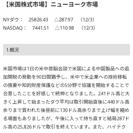
【米国株式市場】ニューヨーク市場
NYダウ： 25826.43 △287.97 （12/3）
NASDAQ： 7441.51 △110.98 （12/3）
1.概況
米国市場は1日の米中首脳会談で米国による中国製品への追
加関税の発動を90日間猶予し、米中で米企業への技術移転
の強要や知的財産保護などの5分野で協議を開始することで
合意したことを好感して続伸となりました。241ドル高と大
きく上昇して始まったダウ平均は取引開始直後に440ドル高
余りまで買われた後昼前に130ドル高余りまで上げ幅を縮め
る場面もありましたが、午後に入って持ち直すと結局287ド
ル高の25,826ドルで取引を終えています。また、ハイテク