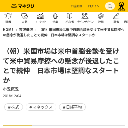
口座開設
ログイン
新着
人気
マーケット
特集
初心者
ライフデザイン
連載
著者
商
HOME
市況概況
（朝）米国市場は米中首脳会談を受けて米中貿易摩擦へ
の懸念が後退したことで続伸 日本市場は堅調なスタートか
（朝）米国市場は米中首脳会談を受け
て米中貿易摩擦への懸念が後退したこ
とで続伸 日本市場は堅調なスタート
か
市況概況
2018/12/04
株式
マネックス
日経平均