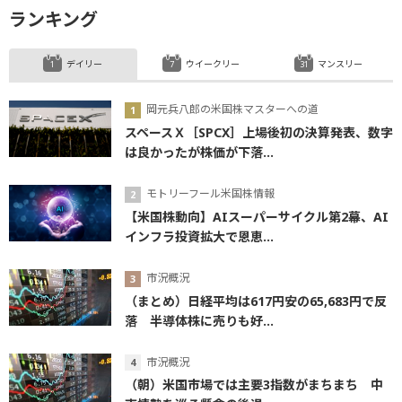
ランキング
デイリー
ウイークリー
マンスリー
岡元兵八郎の米国株マスターへの道
スペースＸ［SPCX］上場後初の決算発表、数字
は良かったが株価が下落...
モトリーフール米国株情報
【米国株動向】AIスーパーサイクル第2幕、AI
インフラ投資拡大で恩恵...
市況概況
（まとめ）日経平均は617円安の65,683円で反
落 半導体株に売りも好...
市況概況
（朝）米国市場では主要3指数がまちまち 中