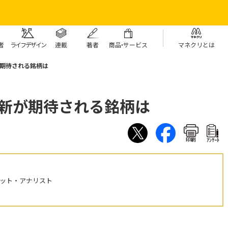
者
ライフデザイン
連載
著者
商
品・
サービス
マネクリとは
が期待される銘柄は
更新が期待される銘柄は
印刷
ｱﾝｹｰﾄ
ケット・アナリスト