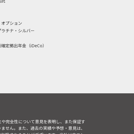
信託
・オプション
プラチナ・シルバー
確定拠出年金（iDeCo）
性や完全性について意見を表明し、また保証す
りません。また、過去の実績や予想・意見は、