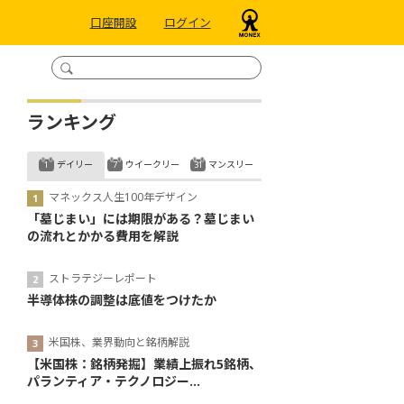
口座開設
ログイン
ランキング
デイリー
ウイークリー
マンスリー
マネックス人生100年デザイン
「墓じまい」には期限がある？墓じまい
の流れとかかる費用を解説
ストラテジーレポート
半導体株の調整は底値をつけたか
米国株、業界動向と銘柄解説
【米国株：銘柄発掘】業績上振れ5銘柄、
パランティア・テクノロジー...