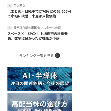
市況概況
（まとめ）日経平均は76円安の65,606円
で小幅に続落 来週は米物価指...
岡元兵八郎の米国株マスターへの道
スペースＸ［SPCX］上場後初の決算発
表、数字は良かったが株価が下落...
ランキング一覧を見る