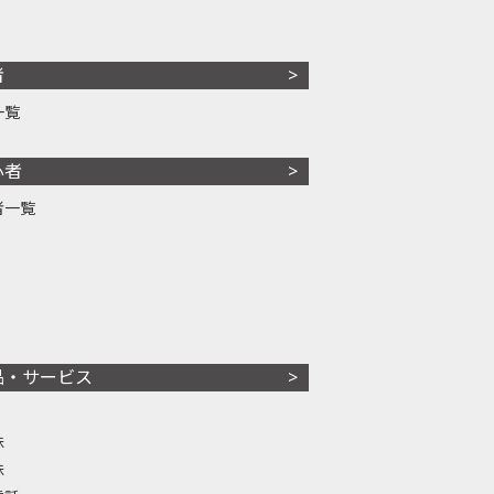
者
一覧
心者
者一覧
品・サービス
株
株