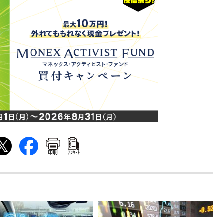
印刷
ｱﾝｹｰﾄ