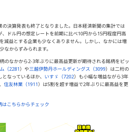
業の決算発表も終了となりました。日本経済新聞の集計では
が、ドル円の想定レートを前期に比べ10円から15円程度円高
を減益とする企業も少なくありません。しかし、なかには増
少なからずみられます。
柄のなかから2-3年ぶりに最高益更新が期待される銘柄をピッ
ム（
2281
）や
三越伊勢丹ホールディングス（
3099
）は二桁の
しとなっているほか、
いすゞ（
7202
）も小幅な増益ながら3年
、
住友林業（
1911
）は5割を超す増益で2年ぶりに最高益を更
柄はこちらからチェック