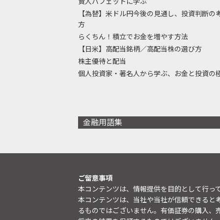
賢人バフェットに学ぶ
【為替】米ドル円今後の見通し、投資判断の
方
らくちん！積立でお金を増やす方法
【日米】高配当銘柄／高配当株の選び方
株主優待と配当
個人投資家・著名人から学ぶ、お金と投資の
金融用語集
ご留意事項
本コンテンツは、情報提供を目的として行っ
本コンテンツは、当社や当社が信頼できると
るものではございません。有価証券の購入、