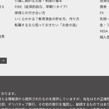
介護に関わるお金・制度の基本
投資
考え
FIRE（経済的自立、早期リタイア）
債券
保険との付き合い方
FX
いくらかかる？教育資金の貯め方、作り方
先物
転職するなら知っておきたい「お金の話」
金・
NISA
極意
個人型
ております。
考える情報源から提供されたものを提供していますが、当社はその正確
売却、デリバティブ取引、その他の取引を推奨し、勧誘するものではあ