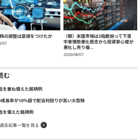
株の調整は底値をつけたか
（朝）米国市場は3指数揃って下落
中東情勢悪化懸念から投資家心理が
8/07
悪化し売り優...
2026/08/07
読む
性を兼ね備えた銘柄例
の成長率が10％超で配当利回りが高い大型株
性を備えた銘柄例
過去記事一覧を見る