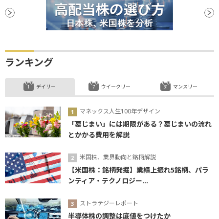
ランキング
デイリー
ウイークリー
マンスリー
マネックス人生100年デザイン
「墓じまい」には期限がある？墓じまいの流れ
とかかる費用を解説
米国株、業界動向と銘柄解説
【米国株：銘柄発掘】業績上振れ5銘柄、パラ
ンティア・テクノロジー...
ストラテジーレポート
半導体株の調整は底値をつけたか