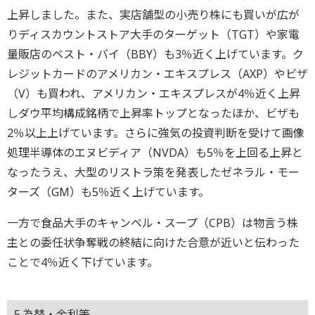
上昇しました。また、実店舗型の小売り株にも買いが広が
りディスカウントストア大手のターゲット（TGT）や家電
量販店のベスト・バイ（BBY）も3％近く上げています。ク
レジットカードのアメリカン・エキスプレス（AXP）やビザ
（V）も買われ、アメリカン・エキスプレスが4％近く上昇
しダウ平均構成銘柄で上昇率トップとなったほか、ビザも
2％以上上げています。さらに強気の投資判断を受けて画像
処理半導体のエヌビディア（NVDA）も5％を上回る上昇と
なったうえ、大型のリストラ策を発表したゼネラル・モー
ターズ（GM）も5％近く上げています。
一方で食品大手のキャンベル・スープ（CPB）は物言う株
主との委任状争奪戦の終結に向けた合意が近いと伝わった
ことで4％近く下げています。
5.為替・金利等