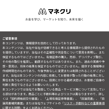
お金を学び、マーケットを知り、未来を描く
ご留意事項
本コンテンツは、情報提供を目的として行っております。
本コンテンツは、当社や当社が信頼できると考える情報源から提供されたもの
を提供していますが、当社はその正確性や完全性について意見を表明し、また
保証するものではございません。有価証券の購入、売却、デリバティブ取引、
その他の取引を推奨し、勧誘するものではありません。また、過去の実績や予
想・意見は、将来の結果を保証するものではございません。提供する情報等は
作成時現在のものであり、今後予告なしに変更または削除されることがござい
ます。当社は本コンテンツの内容に依拠してお客様が取った行動の結果に対し
責任を負うものではございません。投資にかかる最終決定は、お客様ご自身の
判断と責任でなさるようお願いいたします。
本コンテンツでは当社でお取扱している商品・サービス等について言及してい
る部分があります。商品ごとに手数料等およびリスクは異なりますので、詳し
くは「契約締結前交付書面」、「上場有価証券等書面」、「目論見書」、「目
論見書補完書面」または当社ウェブサイトの「
リスク・手数料などの重要事項
に関する説明
」をよくお読みください。