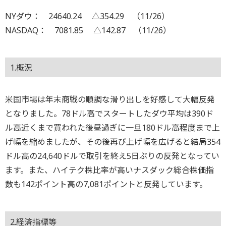
NYダウ： 24640.24 △354.29 （11/26）
NASDAQ： 7081.85 △142.87 （11/26）
1.概況
米国市場は年末商戦の順調な滑り出しを好感して大幅反発
となりました。78ドル高でスタートしたダウ平均は390ド
ル高近くまで買われた後昼過ぎに一旦180ドル高程度まで上
げ幅を縮めましたが、その後再び上げ幅を広げると結局354
ドル高の24,640ドルで取引を終え5日ぶりの反発となってい
ます。また、ハイテク株比率が高いナスダック総合株価指
数も142ポイント高の7,081ポイントと反発しています。
2.経済指標等