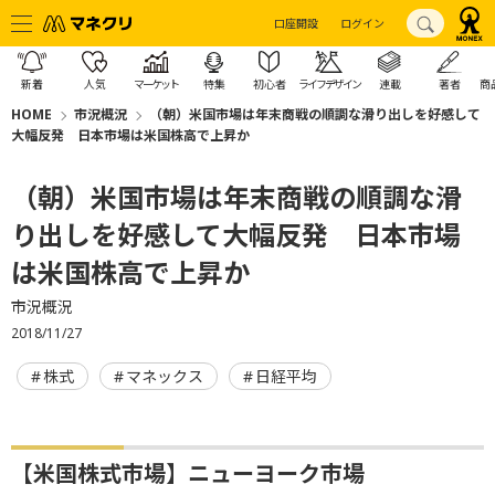
口座開設
ログイン
新着
人気
マーケット
特集
初心者
ライフデザイン
連載
著者
商
HOME
市況概況
（朝）米国市場は年末商戦の順調な滑り出しを好感して
大幅反発 日本市場は米国株高で上昇か
（朝）米国市場は年末商戦の順調な滑
り出しを好感して大幅反発 日本市場
は米国株高で上昇か
市況概況
2018/11/27
株式
マネックス
日経平均
【米国株式市場】ニューヨーク市場