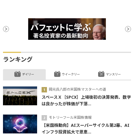
ランキング
デイリー
ウイークリー
マンスリー
岡元兵八郎の米国株マスターへの道
スペースＸ［SPCX］上場後初の決算発表、数字
は良かったが株価が下落...
モトリーフール米国株情報
【米国株動向】AIスーパーサイクル第2幕、AI
インフラ投資拡大で恩恵...