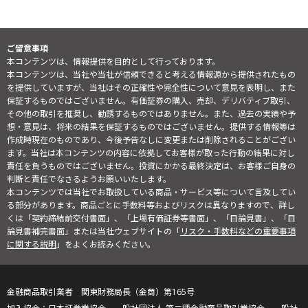
ご留意事項
本コンテンツは、情報提供を目的として行っております。
本コンテンツは、当社や当社が信頼できると考える情報源から提供されたもの
を提供していますが、当社はその正確性や完全性について意見を表明し、また
保証するものではございません。有価証券の購入、売却、デリバティブ取引、
その他の取引を推奨し、勧誘するものではありません。また、過去の実績や予
想・意見は、将来の結果を保証するものではございません。提供する情報等は
作成時現在のものであり、今後予告なしに変更または削除されることがござい
ます。当社は本コンテンツの内容に依拠してお客様が取った行動の結果に対し
責任を負うものではございません。投資にかかる最終決定は、お客様ご自身の
判断と責任でなさるようお願いいたします。
本コンテンツでは当社でお取扱している商品・サービス等について言及してい
る部分があります。商品ごとに手数料等およびリスクは異なりますので、詳し
くは「契約締結前交付書面」、「上場有価証券等書面」、「目論見書」、「目
論見書補完書面」または当社ウェブサイトの「
リスク・手数料などの重要事項
に関する説明
」をよくお読みください。
金融商品取引業者 関東財務局長（金商）第165号