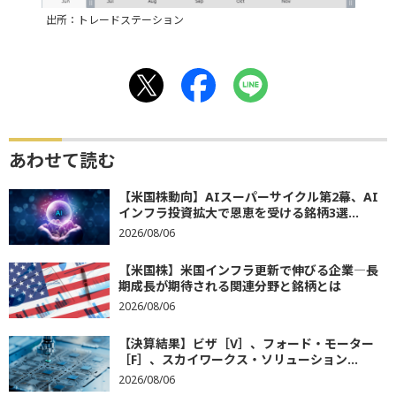
出所：トレードステーション
あわせて読む
【米国株動向】AIスーパーサイクル第2幕、AI
インフラ投資拡大で恩恵を受ける銘柄3選...
2026/08/06
【米国株】米国インフラ更新で伸びる企業―長
期成長が期待される関連分野と銘柄とは
2026/08/06
【決算結果】ビザ［V］、フォード・モーター
［F］、スカイワークス・ソリューション...
2026/08/06