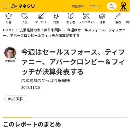
口座開設
ログイン
新着
人気
マーケット
特集
初心者
ライフデザイン
連載
著者
商
HOME
広瀬隆雄のやっぱり米国株
今週はセールスフォース、ティファニ
ー、アバークロンビー＆フィッチが決算発表する
今週はセールスフォース、ティフ
ァニー、アバークロンビー＆フィ
広瀬 隆雄
ッチが決算発表する
広瀬隆雄のやっぱり米国株
2018/11/26
米国株
このレポートのまとめ