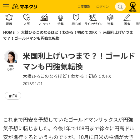
口座開設
ログイン
新着
人気
マーケット
特集
初心者
ライフデザイン
連載
著者
商
HOME
大橋ひろこのなるほど！わかる！初めてのFX
米国利上げいつま
で？！ゴールドマンも円強気転換
米国利上げいつまで？！ゴールド
マンも円強気転換
大橋
ひろこ
大橋ひろこのなるほど！わかる！初めてのFX
2018/11/21
FX
これまで円安を予想していたゴールドマンサックスが円強
気予想に転じました。今後1年で108円まで徐々に円高ドル
安が進行するというものですが、10月に日米の株価が大き