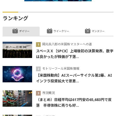
ランキング
デイリー
ウイークリー
マンスリー
岡元兵八郎の米国株マスターへの道
スペースＸ［SPCX］上場後初の決算発表、数字
は良かったが株価が下落...
モトリーフール米国株情報
【米国株動向】AIスーパーサイクル第2幕、AI
インフラ投資拡大で恩恵...
市況概況
（まとめ）日経平均は617円安の65,683円で反
落 半導体株に売りも好...