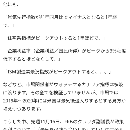
他にも、
「景気先行指数が前年同月比でマイナスとなると1年弱
で、」
「住宅系指標がピークアウトすると1年ほどで、」
「企業利益率（企業利益／国民所得）がピークから3％程度
低下するとほどなくして、」
「ISM製造業景況指数がピークアウトすると、、、」
などなど、市場関係者がウォッチするカナリア指標は多岐
に渡ります。その全てを検証していませんが、市場では
2019年～2020年には米国は景気後退入りするとする見方が
増えつつあります。
こうした中、先週11月16日、FRBのクラリダ副議長が政策
金利について「（景気を過熱も冷やしもしない）中立金利