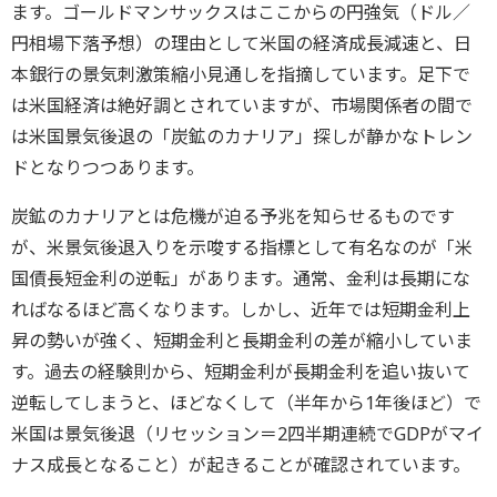
ます。ゴールドマンサックスはここからの円強気（ドル／
円相場下落予想）の理由として米国の経済成長減速と、日
本銀行の景気刺激策縮小見通しを指摘しています。足下で
は米国経済は絶好調とされていますが、市場関係者の間で
は米国景気後退の「炭鉱のカナリア」探しが静かなトレン
ドとなりつつあります。
炭鉱のカナリアとは危機が迫る予兆を知らせるものです
が、米景気後退入りを示唆する指標として有名なのが「米
国債長短金利の逆転」があります。通常、金利は長期にな
ればなるほど高くなります。しかし、近年では短期金利上
昇の勢いが強く、短期金利と長期金利の差が縮小していま
す。過去の経験則から、短期金利が長期金利を追い抜いて
逆転してしまうと、ほどなくして（半年から1年後ほど）で
米国は景気後退（リセッション＝2四半期連続でGDPがマイ
ナス成長となること）が起きることが確認されています。