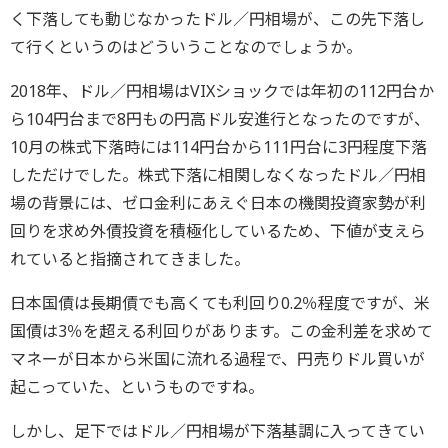
く下落しても動じなかったドル／円相場が、この先下落し
て行くというのはどういうことなのでしょうか。
2018年、ドル／円相場はVIXショックでは年初の112円台か
ら104円台まで8円もの円高ドル安進行となったのですが、
10月の株式下落時には114円台から111円台に3円程度下落
しただけでした。株式下落に相関しなくなったドル／円相
場の背景には、ゼロ金利にあえぐ日本の機関投資家勢が利
回りを求め外債投資を積極化しているため、下値が支えら
れていると指摘されてきました。
日本国債は長期債でも高くても利回り0.2％程度ですが、米
国債は3％を超える利回りがあります。この金利差を求めて
マネーが日本から米国に流れる過程で、円売りドル買いが
起こっていた、というものですね。
しかし、足下ではドル／円相場が下落基調に入ってきてい