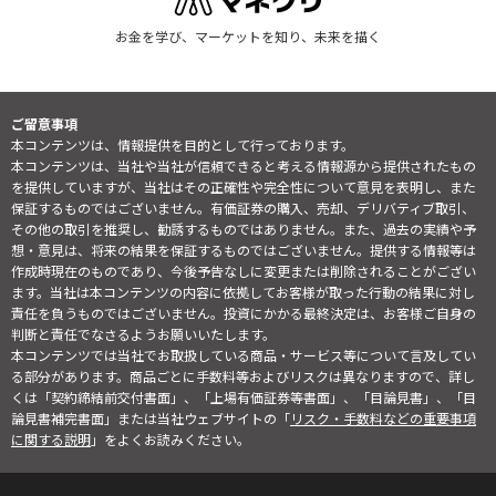
お金を学び、マーケットを知り、未来を描く
ご留意事項
本コンテンツは、情報提供を目的として行っております。
本コンテンツは、当社や当社が信頼できると考える情報源から提供されたもの
を提供していますが、当社はその正確性や完全性について意見を表明し、また
保証するものではございません。有価証券の購入、売却、デリバティブ取引、
その他の取引を推奨し、勧誘するものではありません。また、過去の実績や予
想・意見は、将来の結果を保証するものではございません。提供する情報等は
作成時現在のものであり、今後予告なしに変更または削除されることがござい
ます。当社は本コンテンツの内容に依拠してお客様が取った行動の結果に対し
責任を負うものではございません。投資にかかる最終決定は、お客様ご自身の
判断と責任でなさるようお願いいたします。
本コンテンツでは当社でお取扱している商品・サービス等について言及してい
る部分があります。商品ごとに手数料等およびリスクは異なりますので、詳し
くは「契約締結前交付書面」、「上場有価証券等書面」、「目論見書」、「目
論見書補完書面」または当社ウェブサイトの「
リスク・手数料などの重要事項
に関する説明
」をよくお読みください。