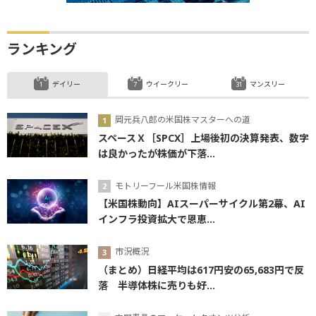
ランキング
デイリー
ウイークリー
マンスリー
岡元兵八郎の米国株マスターへの道
スペースＸ［SPCX］上場後初の決算発表、数字
は良かったが株価が下落...
モトリーフール米国株情報
【米国株動向】AIスーパーサイクル第2幕、AI
インフラ投資拡大で恩恵...
市況概況
（まとめ）日経平均は617円安の65,683円で反
落 半導体株に売りも好...