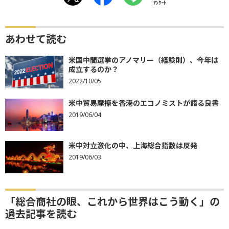
ｱﾝｹｰﾄ
あわせて読む
米国中間選挙のアノマリー（経験則）、今年は
成立するのか？
2022/10/05
米中貿易摩擦を香港のエコノミストが語る良書
2019/06/04
米中対立激化の中、上海総合指数は反発
2019/06/03
「総合商社の眼、これから世界はこう動く」の
過去記事を読む