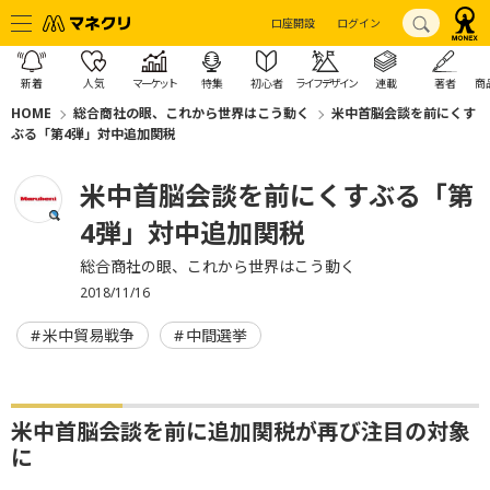
口座開設
ログイン
新着
人気
マーケット
特集
初心者
ライフデザイン
連載
著者
商
HOME
総合商社の眼、これから世界はこう動く
米中首脳会談を前にくす
ぶる「第4弾」対中追加関税
米中首脳会談を前にくすぶる「第
4弾」対中追加関税
総合商社の眼、これから世界はこう動く
2018/11/16
米中貿易戦争
中間選挙
米中首脳会談を前に追加関税が再び注目の対象
に