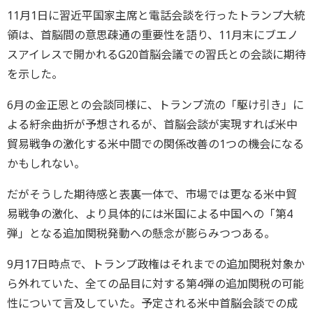
11月1日に習近平国家主席と電話会談を行ったトランプ大統
領は、首脳間の意思疎通の重要性を語り、11月末にブエノ
スアイレスで開かれるG20首脳会議での習氏との会談に期待
を示した。
6月の金正恩との会談同様に、トランプ流の「駆け引き」に
よる紆余曲折が予想されるが、首脳会談が実現すれば米中
貿易戦争の激化する米中間での関係改善の1つの機会になる
かもしれない。
だがそうした期待感と表裏一体で、市場では更なる米中貿
易戦争の激化、より具体的には米国による中国への「第4
弾」となる追加関税発動への懸念が膨らみつつある。
9月17日時点で、トランプ政権はそれまでの追加関税対象か
ら外れていた、全ての品目に対する第4弾の追加関税の可能
性について言及していた。予定される米中首脳会談での成