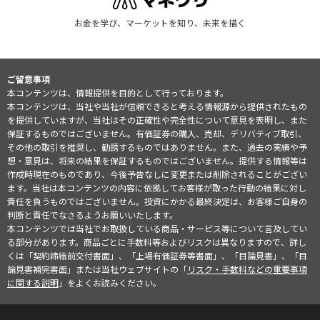
お金を学び、マーケットを知り、未来を描く
ご留意事項
本コンテンツは、情報提供を目的として行っております。
本コンテンツは、当社や当社が信頼できると考える情報源から提供されたもの
を提供していますが、当社はその正確性や完全性について意見を表明し、また
保証するものではございません。有価証券の購入、売却、デリバティブ取引、
その他の取引を推奨し、勧誘するものではありません。また、過去の実績や予
想・意見は、将来の結果を保証するものではございません。提供する情報等は
作成時現在のものであり、今後予告なしに変更または削除されることがござい
ます。当社は本コンテンツの内容に依拠してお客様が取った行動の結果に対し
責任を負うものではございません。投資にかかる最終決定は、お客様ご自身の
判断と責任でなさるようお願いいたします。
本コンテンツでは当社でお取扱している商品・サービス等について言及してい
る部分があります。商品ごとに手数料等およびリスクは異なりますので、詳し
くは「契約締結前交付書面」、「上場有価証券等書面」、「目論見書」、「目
論見書補完書面」または当社ウェブサイトの「
リスク・手数料などの重要事項
に関する説明
」をよくお読みください。