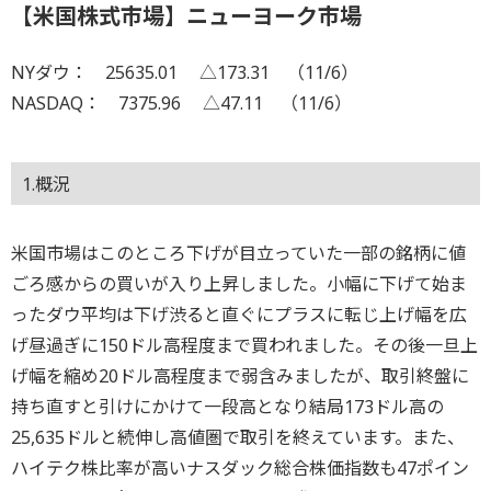
【米国株式市場】ニューヨーク市場
NYダウ： 25635.01 △173.31 （11/6）
NASDAQ： 7375.96 △47.11 （11/6）
1.概況
米国市場はこのところ下げが目立っていた一部の銘柄に値
ごろ感からの買いが入り上昇しました。小幅に下げて始ま
ったダウ平均は下げ渋ると直ぐにプラスに転じ上げ幅を広
げ昼過ぎに150ドル高程度まで買われました。その後一旦上
げ幅を縮め20ドル高程度まで弱含みましたが、取引終盤に
持ち直すと引けにかけて一段高となり結局173ドル高の
25,635ドルと続伸し高値圏で取引を終えています。また、
ハイテク株比率が高いナスダック総合株価指数も47ポイン