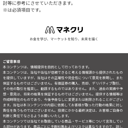
討等に参考にさせていただきます。
※は必須項目です。
お金を学び、マーケットを知り、未来を描く
ご留意事項
本コンテンツは、情報提供を目的として行っております。
本コンテンツは、当社や当社が信頼できると考える情報源から提供されたもの
を提供していますが、当社はその正確性や完全性について意見を表明し、また
保証するものではございません。有価証券の購入、売却、デリバティブ取引、
その他の取引を推奨し、勧誘するものではありません。また、過去の実績や予
想・意見は、将来の結果を保証するものではございません。提供する情報等は
作成時現在のものであり、今後予告なしに変更または削除されることがござい
ます。当社は本コンテンツの内容に依拠してお客様が取った行動の結果に対し
責任を負うものではございません。投資にかかる最終決定は、お客様ご自身の
判断と責任でなさるようお願いいたします。
本コンテンツでは当社でお取扱している商品・サービス等について言及してい
る部分があります。商品ごとに手数料等およびリスクは異なりますので、詳し