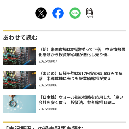
ｱﾝｹｰﾄ
あわせて読む
（朝）米国市場は3指数揃って下落 中東情勢悪
化懸念から投資家心理が悪化し売り優...
2026/08/07
（まとめ）日経平均は617円安の65,683円で反
落 半導体株に売りも好業績銘柄が支え
2026/08/06
【日本株】ウォール街の戦略を応用した「良い
会社を安く買う」投資法、参考銘柄15選...
2026/08/06
「市況概況」の過去記事を読む