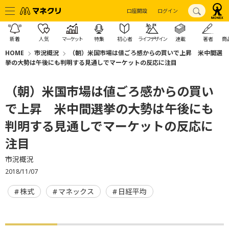
口座開設
ログイン
新着
人気
マーケット
特集
初心者
ライフデザイン
連載
著者
商
HOME
市況概況
（朝）米国市場は値ごろ感からの買いで上昇 米中間選
挙の大勢は午後にも判明する見通しでマーケットの反応に注目
（朝）米国市場は値ごろ感からの買い
で上昇 米中間選挙の大勢は午後にも
判明する見通しでマーケットの反応に
注目
市況概況
2018/11/07
株式
マネックス
日経平均