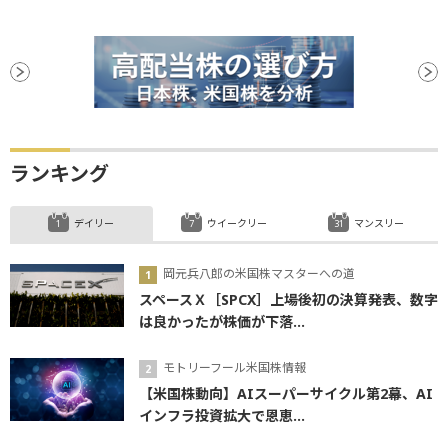
ランキング
デイリー
ウイークリー
マンスリー
岡元兵八郎の米国株マスターへの道
スペースＸ［SPCX］上場後初の決算発表、数字
は良かったが株価が下落...
モトリーフール米国株情報
【米国株動向】AIスーパーサイクル第2幕、AI
インフラ投資拡大で恩恵...