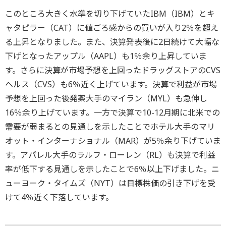
このところ大きく水準を切り下げていたIBM（IBM）とキ
ャタピラー（CAT）に値ごろ感からの買いが入り2％を超え
る上昇となりました。また、決算発表後に2日続けて大幅な
下げとなったアップル（AAPL）も1％余り上昇していま
す。さらに決算が市場予想を上回ったドラッグストアのCVS
ヘルス（CVS）も6％近く上げています。決算で利益が市場
予想を上回った後発薬大手のマイラン（MYL）も急伸し
16％余り上げています。一方で決算で10-12月期に北米での
需要が弱まるとの見通しを示したことでホテル大手のマリ
オット・インターナショナル（MAR）が5％余り下げていま
す。アパレル大手のラルフ・ローレン（RL）も決算で利益
率が低下する見通しを示したことで6％以上下げました。ニ
ューヨーク・タイムズ（NYT）は目標株価の引き下げを受
けて4％近く下落しています。