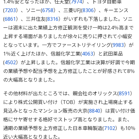
1.4％安となったほか、任天堂(
7974
）、トヨタ自動車
(
7203
）、ソニー(
6758
）、三菱UFJ(
8306
）、キーエンス
(
6861
）、三井住友(
8316
）がいずれも下落しました。ソニ
ーは週末に出た業績上方修正観測を受け一時は2.4％高まで
上昇する場面がありましたが徐々に売りに押されて小幅安
となっています。一方でファーストリテイリング(
9983
）が
1％近く上げたほか、信越化学工業(
4063
）と武田薬品
(
4502
）が上昇しました。信越化学工業は決算が好調で今期
の業績予想や配当予想を上方修正したことが好感されて8％
の大幅高となりました。
その他材料が出たところでは、親会社のオリックス(
8591
）
により株式公開買い付け（TOB）が実施され上場廃止する
見込みとなったマンション販売の大京(
8840
）は買い付け価
格にサヤ寄せする格好でストップ高となりました。また、
通期の業績予想を上方修正した日本車輌製造(
7102
）も10％
近い大幅高となりました。