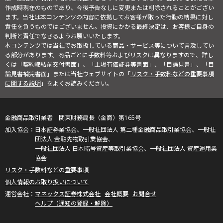
作成時現在のものであり、今後予告なしに変更または削除されることがござい
ます。当社は本コンテンツの内容に依拠してお客様が取った行動の結果に対し
責任を負うものではございません。投資にかかる最終決定は、お客様ご自身の
判断と責任でなさるようお願いいたします。
本コンテンツでは当社でお取扱している商品・サービス等について言及してい
る部分があります。商品ごとに手数料等およびリスクは異なりますので、詳し
くは「契約締結前交付書面」、「上場有価証券等書面」、「目論見書」、「目
論見書補完書面」または当社ウェブサイトの「
リスク・手数料などの重要事項
に関する説明
」をよくお読みください。
金融商品取引業者 関東財務局長（金商）第165号
日本証券業協会、一般社団法人 第二種金融商品取引業協会、一般社
団法人 金融先物取引業協会、
一般社団法人 日本暗号資産等取引業協会、一般社団法人 資産運用業
協会
リスク・手数料などの重要事項
個人情報のお取り扱いについて
マネックス証券株式会社
会社概要
お問合せ
ヘルプ（通知の登録・解除）