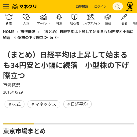
口座開設
ログイン
新着
人気
マーケット
特集
初心者
ライフデザイン
連載
著者
商
HOME
市況概況
（まとめ）日経平均は上昇して始まるも34円安と小幅に
続落 小型株の下げ際立つ<br />
（まとめ）日経平均は上昇して始まる
も34円安と小幅に続落 小型株の下げ
際立つ
市況概況
2018/10/29
株式
マネックス
日経平均
東京市場まとめ