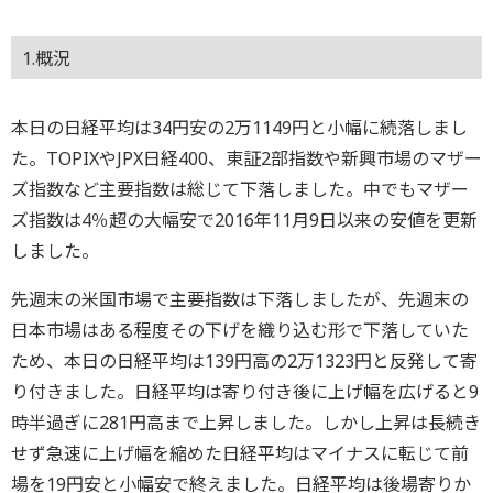
1.概況
本日の日経平均は34円安の2万1149円と小幅に続落しまし
た。TOPIXやJPX日経400、東証2部指数や新興市場のマザー
ズ指数など主要指数は総じて下落しました。中でもマザー
ズ指数は4％超の大幅安で2016年11月9日以来の安値を更新
しました。
先週末の米国市場で主要指数は下落しましたが、先週末の
日本市場はある程度その下げを織り込む形で下落していた
ため、本日の日経平均は139円高の2万1323円と反発して寄
り付きました。日経平均は寄り付き後に上げ幅を広げると9
時半過ぎに281円高まで上昇しました。しかし上昇は長続き
せず急速に上げ幅を縮めた日経平均はマイナスに転じて前
場を19円安と小幅安で終えました。日経平均は後場寄りか