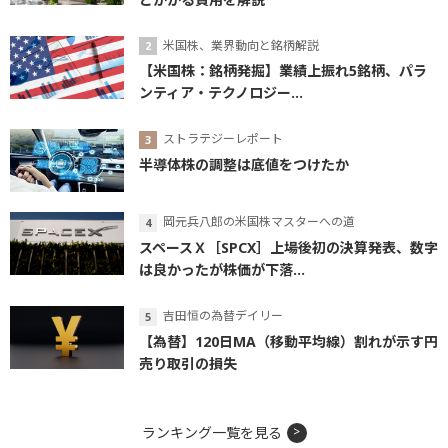
米国株、業界動向と銘柄解説
【米国株：銘柄発掘】業績上振れ5銘柄、パラ
ンティア・テクノロジー...
ストラテジーレポート
半導体株の調整は底値をつけたか
岡元兵八郎の米国株マスターへの道
スペースＸ［SPCX］上場後初の決算発表、数字
は良かったが株価が下落...
吉田恒の為替デイリー
【為替】120日MA（移動平均線）割れが示す円
売り取引の損失
ランキング一覧を見る