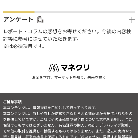
アンケート
レポート・コラムの感想をお寄せください。今後の内容検
討等に参考にさせていただきます。
※は必須項目です。
お金を学び、マーケットを知り、未来を描く
ご留意事項
本コンテンツは、情報提供を目的として行っております。
本コンテンツは、当社や当社が信頼できると考える情報源から提供されたもの
を提供していますが、当社はその正確性や完全性について意見を表明し、また
保証するものではございません。有価証券の購入、売却、デリバティブ取引、
その他の取引を推奨し、勧誘するものではありません。また、過去の実績や予
想・意見は、将来の結果を保証するものではございません。提供する情報等は