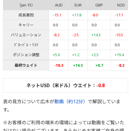
（Jan 15）
AUD
EUR
GBP
NZD
成長要因
-15.1
+17.8
-8.0
-17.1
キャリー
0.0
0.0
0.0
0.0
バリュエーション
-8.2
-2.5
+14.3
-10.5
ｸﾞﾛｰﾊﾞﾙ・ﾘｽｸ
0.0
0.0
0.0
0.0
ポジション調整
+5.0
+1.2
+2.5
+19.4
最終ウェイト
-18.3
+16.5
+8.7
-8.2
ネットUSD（米ドル）ウエイト：
-0.8
表の見方について広木が
動画（約12分）
で解説していま
す。
※お客様のご利用の端末の環境によっては動画をご覧いた
だけない場合がございます。あらかじめお客様ご自身の環