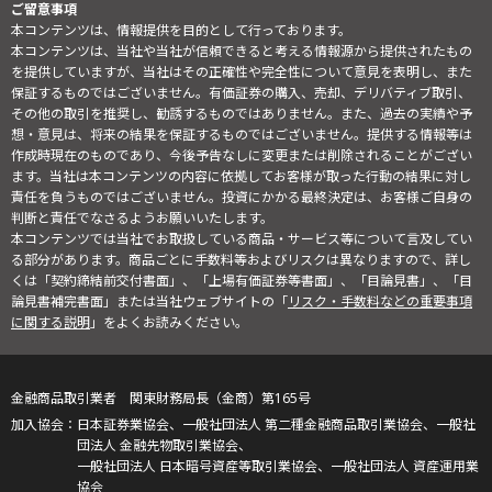
ご留意事項
本コンテンツは、情報提供を目的として行っております。
本コンテンツは、当社や当社が信頼できると考える情報源から提供されたもの
を提供していますが、当社はその正確性や完全性について意見を表明し、また
保証するものではございません。有価証券の購入、売却、デリバティブ取引、
その他の取引を推奨し、勧誘するものではありません。また、過去の実績や予
想・意見は、将来の結果を保証するものではございません。提供する情報等は
作成時現在のものであり、今後予告なしに変更または削除されることがござい
ます。当社は本コンテンツの内容に依拠してお客様が取った行動の結果に対し
責任を負うものではございません。投資にかかる最終決定は、お客様ご自身の
判断と責任でなさるようお願いいたします。
本コンテンツでは当社でお取扱している商品・サービス等について言及してい
る部分があります。商品ごとに手数料等およびリスクは異なりますので、詳し
くは「契約締結前交付書面」、「上場有価証券等書面」、「目論見書」、「目
論見書補完書面」または当社ウェブサイトの「
リスク・手数料などの重要事項
に関する説明
」をよくお読みください。
金融商品取引業者 関東財務局長（金商）第165号
日本証券業協会、一般社団法人 第二種金融商品取引業協会、一般社
団法人 金融先物取引業協会、
一般社団法人 日本暗号資産等取引業協会、一般社団法人 資産運用業
協会