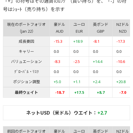
「+」の符号はその通貨のﾛﾝｸﾞ（買い持ち）を、「-」の符
号はｼｮｰﾄ（売り持ち）を示す
現在のポートフォリオ
豪ドル
ユーロ
英ポンド
NZドル
（Jan 22）
AUD
EUR
GBP
NZD
成長要因
-15.3
+18.9
-8.1
-17.3
キャリー
0.0
0.0
0.0
0.0
バリュエーション
-8.3
-2.5
+14.4
-10.6
ｸﾞﾛｰﾊﾞﾙ・ﾘｽｸ
0.0
0.0
0.0
0.0
ポジション調整
+5.0
+1.1
+2.4
+20.8
最終ウェイト
-18.7
+17.5
+8.7
-7.0
ネットUSD（米ドル）ウエイト：
+2.7
前回のポートフォリオ
豪ドル
ユーロ
英ポンド
NZドル