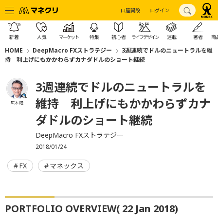
口座開設
ログイン
新着
人気
マーケット
特集
初心者
ライフデザイン
連載
著者
商
HOME
DeepMacro FXストラテジー
3週連続でドルのニュートラルを維
持 利上げにもかかわらずカナダドルのショート継続
3週連続でドルのニュートラルを
維持 利上げにもかかわらずカナ
広木 隆
ダドルのショート継続
DeepMacro FXストラテジー
2018/01/24
FX
マネックス
PORTFOLIO OVERVIEW( 22 Jan 2018)