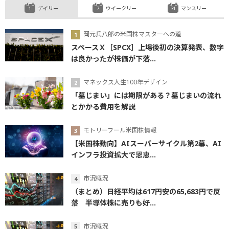
デイリー
ウイークリー
マンスリー
岡元兵八郎の米国株マスターへの道
スペースＸ［SPCX］上場後初の決算発表、数字
は良かったが株価が下落...
マネックス人生100年デザイン
「墓じまい」には期限がある？墓じまいの流れ
とかかる費用を解説
モトリーフール米国株情報
【米国株動向】AIスーパーサイクル第2幕、AI
インフラ投資拡大で恩恵...
市況概況
（まとめ）日経平均は617円安の65,683円で反
落 半導体株に売りも好...
市況概況