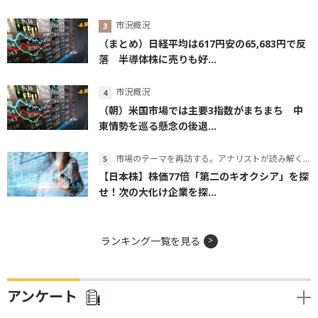
市況概況
（まとめ）日経平均は617円安の65,683円で反
落 半導体株に売りも好...
市況概況
（朝）米国市場では主要3指数がまちまち 中
東情勢を巡る懸念の後退...
市場のテーマを再訪する。アナリストが読み解くテーマの本質
【日本株】株価77倍「第二のキオクシア」を探
せ！次の大化け企業を探...
ランキング一覧を見る
アンケート