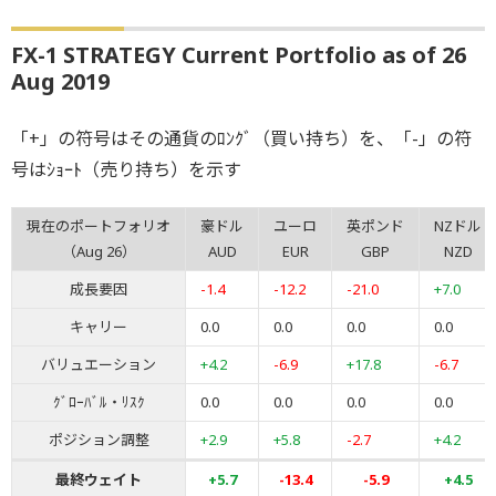
FX-1 STRATEGY Current Portfolio as of 26
Aug 2019
「+」の符号はその通貨のﾛﾝｸﾞ（買い持ち）を、「-」の符
号はｼｮｰﾄ（売り持ち）を示す
現在のポートフォリオ
豪ドル
ユーロ
英ポンド
NZドル
（Aug 26）
AUD
EUR
GBP
NZD
成長要因
-1.4
-12.2
-21.0
+7.0
キャリー
0.0
0.0
0.0
0.0
バリュエーション
+4.2
-6.9
+17.8
-6.7
ｸﾞﾛｰﾊﾞﾙ・ﾘｽｸ
0.0
0.0
0.0
0.0
ポジション調整
+2.9
+5.8
-2.7
+4.2
最終ウェイト
+5.7
-13.4
-5.9
+4.5