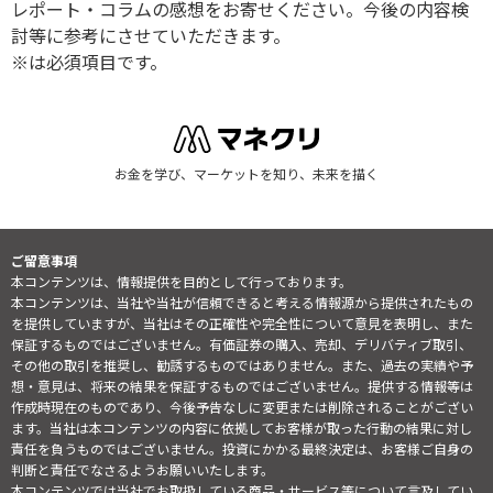
レポート・コラムの感想をお寄せください。今後の内容検
討等に参考にさせていただきます。
※は必須項目です。
お金を学び、マーケットを知り、未来を描く
ご留意事項
本コンテンツは、情報提供を目的として行っております。
本コンテンツは、当社や当社が信頼できると考える情報源から提供されたもの
を提供していますが、当社はその正確性や完全性について意見を表明し、また
保証するものではございません。有価証券の購入、売却、デリバティブ取引、
その他の取引を推奨し、勧誘するものではありません。また、過去の実績や予
想・意見は、将来の結果を保証するものではございません。提供する情報等は
作成時現在のものであり、今後予告なしに変更または削除されることがござい
ます。当社は本コンテンツの内容に依拠してお客様が取った行動の結果に対し
責任を負うものではございません。投資にかかる最終決定は、お客様ご自身の
判断と責任でなさるようお願いいたします。
本コンテンツでは当社でお取扱している商品・サービス等について言及してい