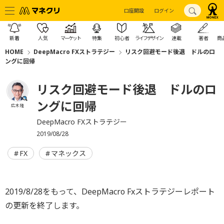
口座開設
ログイン
新着
人気
マーケット
特集
初心者
ライフデザイン
連載
著者
商
HOME
DeepMacro FXストラテジー
リスク回避モード後退 ドルのロ
ングに回帰
リスク回避モード後退 ドルのロ
ングに回帰
広木 隆
DeepMacro FXストラテジー
2019/08/28
FX
マネックス
2019/8/28をもって、DeepMacro Fxストラテジーレポート
の更新を終了します。