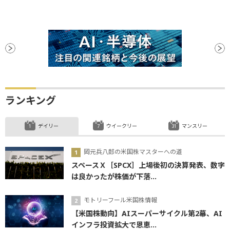
ランキング
デイリー
ウイークリー
マンスリー
岡元兵八郎の米国株マスターへの道
スペースＸ［SPCX］上場後初の決算発表、数字
は良かったが株価が下落...
モトリーフール米国株情報
【米国株動向】AIスーパーサイクル第2幕、AI
インフラ投資拡大で恩恵...