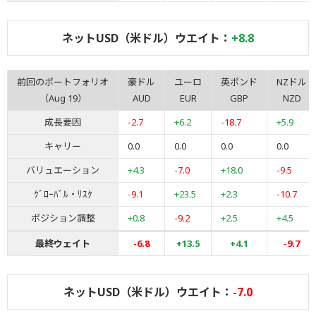
ネットUSD（米ドル）ウエイト：
+8.8
前回のポートフォリオ
豪ドル
ユーロ
英ポンド
NZドル
（Aug 19）
AUD
EUR
GBP
NZD
成長要因
-2.7
+6.2
-18.7
+5.9
キャリー
0.0
0.0
0.0
0.0
バリュエーション
+4.3
-7.0
+18.0
-9.5
ｸﾞﾛｰﾊﾞﾙ・ﾘｽｸ
-9.1
+23.5
+2.3
-10.7
ポジション調整
+0.8
-9.2
+2.5
+4.5
最終ウェイト
-6.8
+13.5
+4.1
-9.7
ネットUSD（米ドル）ウエイト：
-7.0