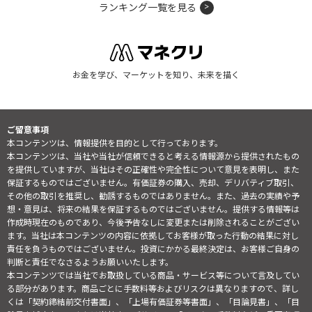
ランキング一覧を見る
お金を学び、マーケットを知り、未来を描く
ご留意事項
本コンテンツは、情報提供を目的として行っております。
本コンテンツは、当社や当社が信頼できると考える情報源から提供されたもの
を提供していますが、当社はその正確性や完全性について意見を表明し、また
保証するものではございません。有価証券の購入、売却、デリバティブ取引、
その他の取引を推奨し、勧誘するものではありません。また、過去の実績や予
想・意見は、将来の結果を保証するものではございません。提供する情報等は
作成時現在のものであり、今後予告なしに変更または削除されることがござい
ます。当社は本コンテンツの内容に依拠してお客様が取った行動の結果に対し
責任を負うものではございません。投資にかかる最終決定は、お客様ご自身の
判断と責任でなさるようお願いいたします。
本コンテンツでは当社でお取扱している商品・サービス等について言及してい
る部分があります。商品ごとに手数料等およびリスクは異なりますので、詳し
くは「契約締結前交付書面」、「上場有価証券等書面」、「目論見書」、「目