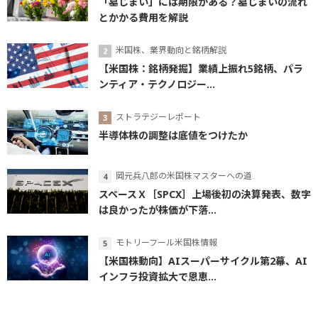
「墓じまい」には期限がある？墓じまいの流れ
とかかる費用を解説
米国株、業界動向と銘柄解説
【米国株：銘柄発掘】業績上振れ5銘柄、パラ
ンティア・テクノロジー...
ストラテジーレポート
半導体株の調整は底値をつけたか
岡元兵八郎の米国株マスターへの道
スペースＸ［SPCX］上場後初の決算発表、数字
は良かったが株価が下落...
モトリーフール米国株情報
【米国株動向】AIスーパーサイクル第2幕、AI
インフラ投資拡大で恩恵...