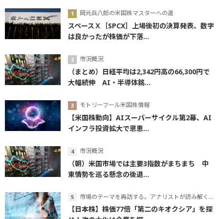
岡元兵八郎の米国株マスターへの道
スペースＸ［SPCX］上場後初の決算発表、数字
は良かったが株価が下落...
市況概況
（まとめ）日経平均は2,342円高の66,300円で
大幅続伸 AI・半導体銘...
モトリーフール米国株情報
【米国株動向】AIスーパーサイクル第2幕、AI
インフラ投資拡大で恩恵...
市況概況
（朝）米国市場では主要3指数がまちまち 中
東情勢を巡る懸念の後退...
市場のテーマを再訪する。アナリストが読み解くテーマの本質
【日本株】株価77倍「第二のキオクシア」を探