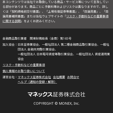
本コンテンツでは当社でお取扱している商品・サービス等について言及してい
る部分があります。商品ごとに手数料等およびリスクは異なりますので、詳し
くは「契約締結前交付書面」、「上場有価証券等書面」、「目論見書」、「目
論見書補完書面」または当社ウェブサイトの「
リスク・手数料などの重要事項
に関する説明
」をよくお読みください。
金融商品取引業者 関東財務局長（金商）第165号
日本証券業協会、一般社団法人 第二種金融商品取引業協会、一般社
団法人 金融先物取引業協会、
一般社団法人 日本暗号資産等取引業協会、一般社団法人 資産運用業
協会
リスク・手数料などの重要事項
個人情報のお取り扱いについて
マネックス証券株式会社
会社概要
お問合せ
ヘルプ（通知の登録・解除）
COPYRIGHT © MONEX, Inc.