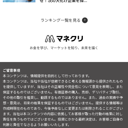
せ！次の大化け企業を探...
ランキング一覧を見る
お金を学び、マーケットを知り、未来を描く
ご留意事項
本コンテンツは、情報提供を目的として行っております。
本コンテンツは、当社や当社が信頼できると考える情報源から提供されたもの
を提供していますが、当社はその正確性や完全性について意見を表明し、また
保証するものではございません。有価証券の購入、売却、デリバティブ取引、
その他の取引を推奨し、勧誘するものではありません。また、過去の実績や予
想・意見は、将来の結果を保証するものではございません。提供する情報等は
作成時現在のものであり、今後予告なしに変更または削除されることがござい
ます。当社は本コンテンツの内容に依拠してお客様が取った行動の結果に対し
責任を負うものではございません。投資にかかる最終決定は、お客様ご自身の
判断と責任でなさるようお願いいたします。