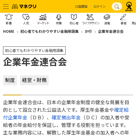
口座開設
ログイン
新着
人気
マーケット
特集
初心者
ライフデザイン
連載
著者
商
HOME
初心者でもわかりやすい金融用語集
か行
企業年金連合会
初心者でもわかりやすい金融用語集
企業年金連合会
制度
経営・財務
企業年金連合会は、日本の企業年金制度の健全な発展を目
的として設立された公益法人です。厚生年金基金や
確定給
付企業年金
（ＤＢ）、
確定拠出年金
（ＤＣ）の加入者や受
給者の年金給付を保証し、管理する役割を担っています。
主な業務内容には、解散した厚生年金基金の加入者への年