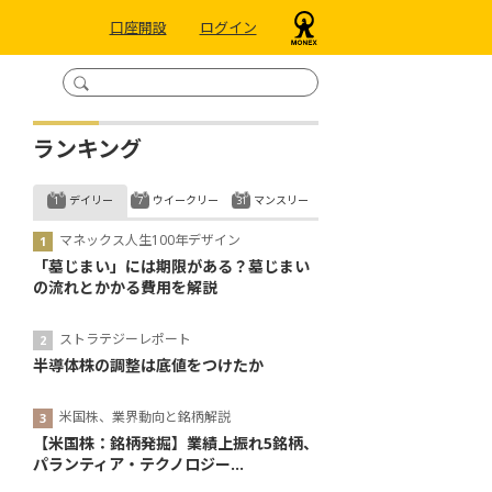
口座開設
ログイン
ランキング
デイリー
ウイークリー
マンスリー
マネックス人生100年デザイン
「墓じまい」には期限がある？墓じまい
の流れとかかる費用を解説
ストラテジーレポート
半導体株の調整は底値をつけたか
米国株、業界動向と銘柄解説
【米国株：銘柄発掘】業績上振れ5銘柄、
パランティア・テクノロジー...