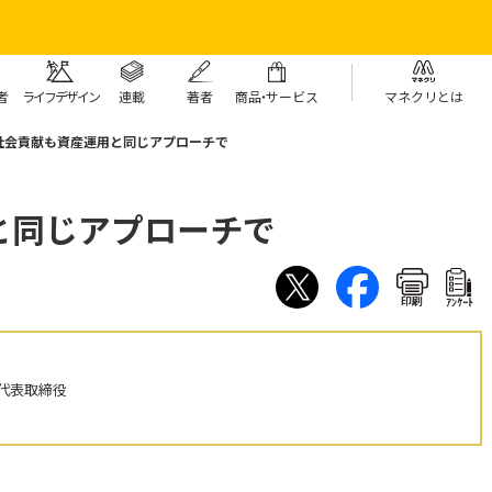
者
ライフデザイン
連載
著者
商
品・
サービス
マネクリとは
社会貢献も資産運用と同じアプローチで
と同じアプローチで
印刷
ｱﾝｹｰﾄ
代表取締役