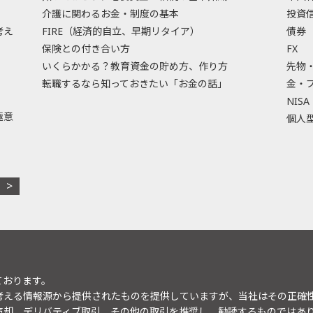
介護に関わるお金・制度の基本
投資
考え
FIRE（経済的自立、早期リタイア）
債券
保険との付き合い方
FX
いくらかかる？教育資金の貯め方、作り方
先物
転職するなら知っておきたい「お金の話」
金・
NISA
極意
個人型
ております。
考える情報源から提供されたものを提供していますが、当社はその正確
売却、デリバティブ取引、その他の取引を推奨し、勧誘するものではあ