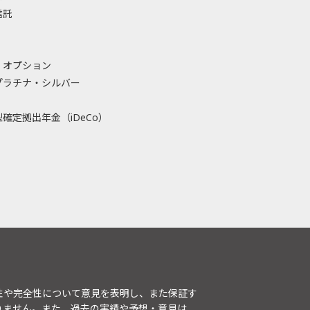
信託
・オプション
プラチナ・シルバー
確定拠出年金（iDeCo）
性や完全性について意見を表明し、また保証す
りません。また、過去の実績や予想・意見は、