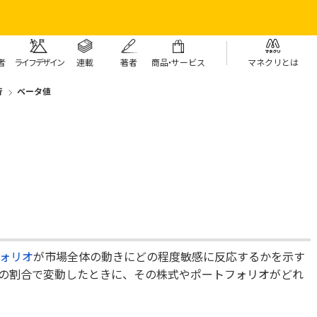
者
ライフデザイン
連載
著者
商
品・
サービス
マネクリとは
行
ベータ値
ォリオ
が市場全体の動きにどの程度敏感に反応するかを示す
の割合で変動したときに、その株式やポートフォリオがどれ