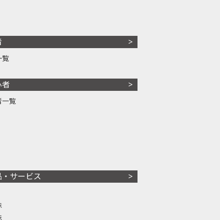
者
一覧
心者
者一覧
品・サービス
株
株