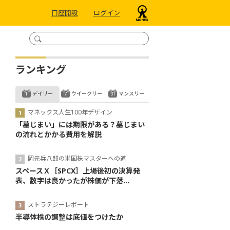
口座開設
ログイン
ランキング
デイリー
ウイークリー
マンスリー
マネックス人生100年デザイン
「墓じまい」には期限がある？墓じまい
の流れとかかる費用を解説
岡元兵八郎の米国株マスターへの道
スペースＸ［SPCX］上場後初の決算発
表、数字は良かったが株価が下落...
ストラテジーレポート
半導体株の調整は底値をつけたか