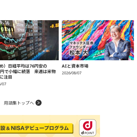
め）日経平均は76円安の
AIと資本市場
606円で小幅に続落 来週は米物
2026/08/07
に注目
8/07
用語集トップへ