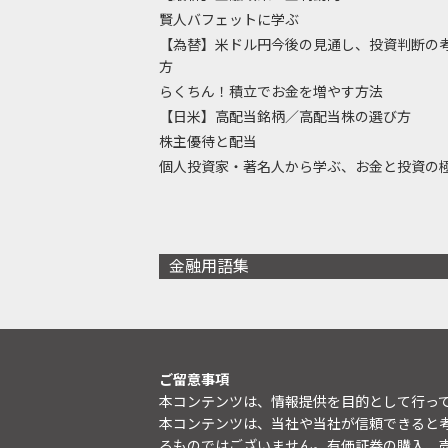
賢人バフェットに学ぶ
【為替】米ドル円今後の見通し、投資判断の
方
らくちん！積立でお金を増やす方法
【日米】高配当銘柄／高配当株の選び方
株主優待と配当
個人投資家・著名人から学ぶ、お金と投資の
金融用語集
ご留意事項
本コンテンツは、情報提供を目的として行っ
本コンテンツは、当社や当社が信頼できると
るものではございません。有価証券の購入、