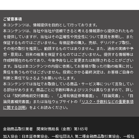
ご留意事項
本コンテンツは、情報提供を目的として行っております。
本コンテンツは、当社や当社が信頼できると考える情報源から提供されたもの
を提供していますが、当社はその正確性や完全性について意見を表明し、また
保証するものではございません。有価証券の購入、売却、デリバティブ取引、
その他の取引を推奨し、勧誘するものではありません。また、過去の実績や予
想・意見は、将来の結果を保証するものではございません。提供する情報等は
作成時現在のものであり、今後予告なしに変更または削除されることがござい
ます。当社は本コンテンツの内容に依拠してお客様が取った行動の結果に対し
責任を負うものではございません。投資にかかる最終決定は、お客様ご自身の
判断と責任でなさるようお願いいたします。
本コンテンツでは当社でお取扱している商品・サービス等について言及してい
る部分があります。商品ごとに手数料等およびリスクは異なりますので、詳し
くは「契約締結前交付書面」、「上場有価証券等書面」、「目論見書」、「目
論見書補完書面」または当社ウェブサイトの「
リスク・手数料などの重要事項
に関する説明
」をよくお読みください。
金融商品取引業者 関東財務局長（金商）第165号
日本証券業協会、一般社団法人 第二種金融商品取引業協会、一般社