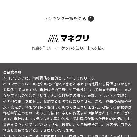
ランキング一覧を見る
お金を学び、マーケットを知り、未来を描く
ご留意事項
本コンテンツは、情報提供を目的として行っております。
本コンテンツは、当社や当社が信頼できると考える情報源から提供されたもの
を提供していますが、当社はその正確性や完全性について意見を表明し、また
保証するものではございません。有価証券の購入、売却、デリバティブ取引、
その他の取引を推奨し、勧誘するものではありません。また、過去の実績や予
想・意見は、将来の結果を保証するものではございません。提供する情報等は
作成時現在のものであり、今後予告なしに変更または削除されることがござい
ます。当社は本コンテンツの内容に依拠してお客様が取った行動の結果に対し
責任を負うものではございません。投資にかかる最終決定は、お客様ご自身の
判断と責任でなさるようお願いいたします。
本コンテンツでは当社でお取扱している商品・サービス等について言及してい