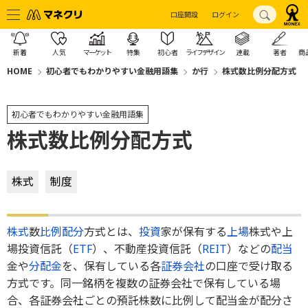
口座開設
ログイン
新着
人気
マーケット
特集
初心者
ライフデザイン
連載
著者
商
HOME
初心者でもわかりやすい金融用語集
か行
株式数比例分配方式
初心者でもわかりやすい金融用語集
株式数比例分配方式
株式
制度
株式
数
比例配分
方式とは、
投資
家が保有する
上場
株式や上
場投資信託（
ETF
）、不動産投資信託（
REIT
）などの
配当
金や
分配金
を、保有している各
証券会社
の口座で受け取る
方式です。同一銘柄を複数の証券会社で保有している場
合、各証券会社ごとの預託株数に比例して配当金が配分さ