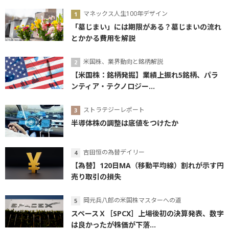
マネックス人生100年デザイン
「墓じまい」には期限がある？墓じまいの流れ
とかかる費用を解説
米国株、業界動向と銘柄解説
【米国株：銘柄発掘】業績上振れ5銘柄、パラ
ンティア・テクノロジー...
ストラテジーレポート
半導体株の調整は底値をつけたか
吉田恒の為替デイリー
【為替】120日MA（移動平均線）割れが示す円
売り取引の損失
岡元兵八郎の米国株マスターへの道
スペースＸ［SPCX］上場後初の決算発表、数字
は良かったが株価が下落...