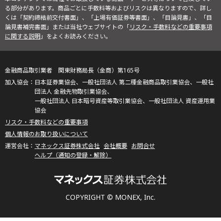
る部分があります。商品ごとに手数料等およびリスクは異なりますので、詳し
くは「契約締結前交付書面」、「上場有価証券等書面」、「目論見書」、「目
論見書補完書面」または当社ウェブサイトの「
リスク・手数料などの重要事項
に関する説明
」をよくお読みください。
金融商品取引業者 関東財務局長（金商）第165号
日本証券業協会、一般社団法人 第二種金融商品取引業協会、一般社
団法人 金融先物取引業協会、
一般社団法人 日本暗号資産等取引業協会、一般社団法人 資産運用業
協会
リスク・手数料などの重要事項
個人情報のお取り扱いについて
マネックス証券株式会社
会社概要
お問合せ
ヘルプ（通知の登録・解除）
COPYRIGHT © MONEX, Inc.