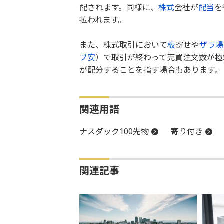
配されます。同様に、
株式
会社が
配当
を
払われます。
また、株式取引において
板
寄せや
ザラ場
プ安
）で取引が終わって売買注文数が極
が配分することを指す場合もあります。
関連用語
ナスダック100先物
寄り付き
関連記事