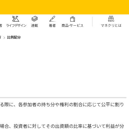
者
ライフデザイン
連載
著者
商
品・
サービス
マネクリとは
行
比例配分
る際に、各参加者の持ち分や権利の割合に応じて公平に割り
場合、投資者に対してその出資額の比率に基づいて利益が分