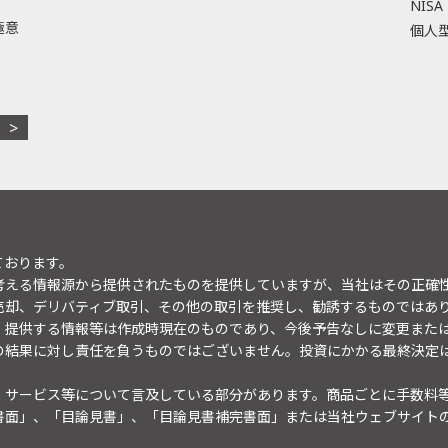
NISA
極意
個人型
ております。
考える情報源から提供されたものを提供していますが、当社はその正確
売却、デリバティブ取引、その他の取引を推奨し、勧誘するものではあ
。提供する情報等は作成時現在のものであり、今後予告なしに変更また
の結果に対し責任を負うものではございません。投資にかかる最終決定
・サービス等について言及している部分があります。商品ごとに手数料
書面」、「目論見書」、「目論見書補完書面」または当社ウェブサイト