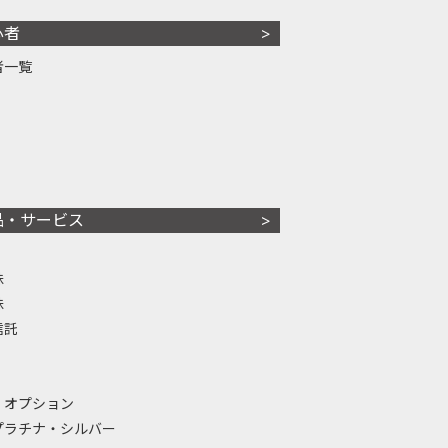
心者
者一覧
品・サービス
株
株
信託
・オプション
プラチナ・シルバー