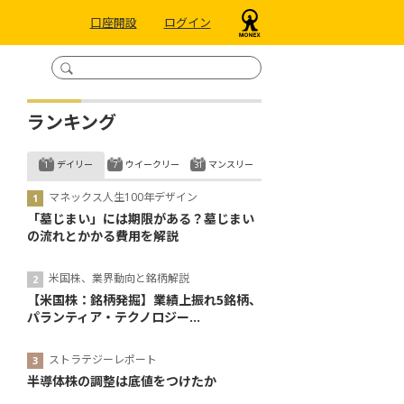
口座開設
ログイン
ランキング
デイリー
ウイークリー
マンスリー
マネックス人生100年デザイン
「墓じまい」には期限がある？墓じまい
の流れとかかる費用を解説
米国株、業界動向と銘柄解説
【米国株：銘柄発掘】業績上振れ5銘柄、
パランティア・テクノロジー...
ストラテジーレポート
半導体株の調整は底値をつけたか