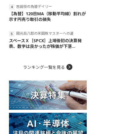
吉田恒の為替デイリー
【為替】120日MA（移動平均線）割れが
示す円売り取引の損失
岡元兵八郎の米国株マスターへの道
スペースＸ［SPCX］上場後初の決算発
表、数字は良かったが株価が下落...
ランキング一覧を見る