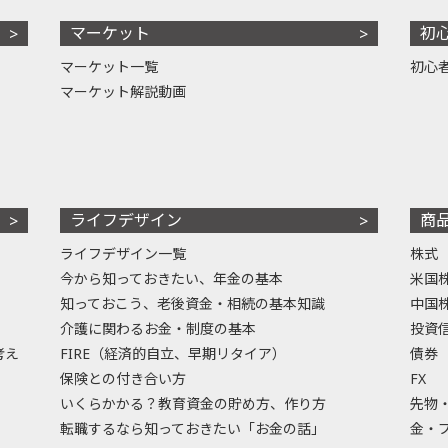
マーケット
初
マーケット一覧
初心
マーケット解説動画
ライフデザイン
商
ライフデザイン一覧
株式
今から知っておきたい、年金の基本
米国
知っておこう、老後資金・相続の基本知識
中国
介護に関わるお金・制度の基本
投資
考え
FIRE（経済的自立、早期リタイア）
債券
保険との付き合い方
FX
いくらかかる？教育資金の貯め方、作り方
先物
転職するなら知っておきたい「お金の話」
金・