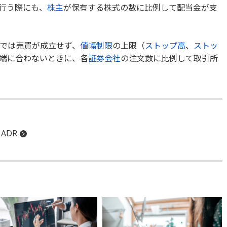
行う際にも、
株主
が保有する株式の数に比例して配当金が支
では売買が成立せず、
値幅制限
の上限（
ストップ高
、
ストッ
端に合わないときに、各
証券会社
の注文数に比例して取引所
ADR