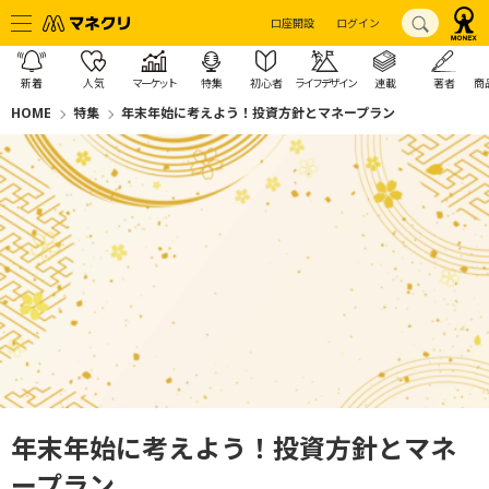
口座開設
ログイン
新着
人気
マーケット
特集
初心者
ライフデザイン
連載
著者
商
HOME
特集
年末年始に考えよう！投資方針とマネープラン
年末年始に考えよう！投資方針とマネ
ープラン