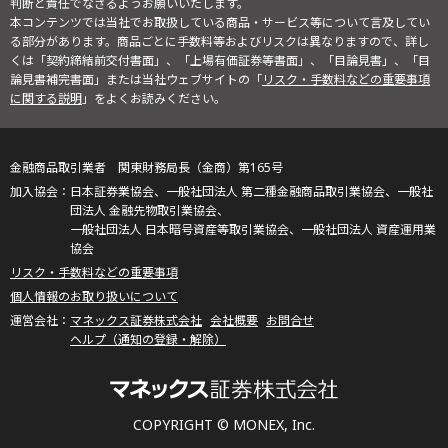
判断と責任でなさるようお願いいたします。
本コンテンツでは当社でお取扱している商品・サービス等について言及してい
る部分があります。商品ごとに手数料等およびリスクは異なりますので、詳し
くは「契約締結前交付書面」、「上場有価証券等書面」、「目論見書」、「目
論見書補完書面」または当社ウェブサイトの「
リスク・手数料などの重要事項
に関する説明
」をよくお読みください。
金融商品取引業者 関東財務局長（金商）第165号
日本証券業協会、一般社団法人 第二種金融商品取引業協会、一般社
団法人 金融先物取引業協会、
一般社団法人 日本暗号資産等取引業協会、一般社団法人 資産運用業
協会
リスク・手数料などの重要事項
個人情報のお取り扱いについて
マネックス証券株式会社
会社概要
お問合せ
ヘルプ（通知の登録・解除）
COPYRIGHT © MONEX, Inc.