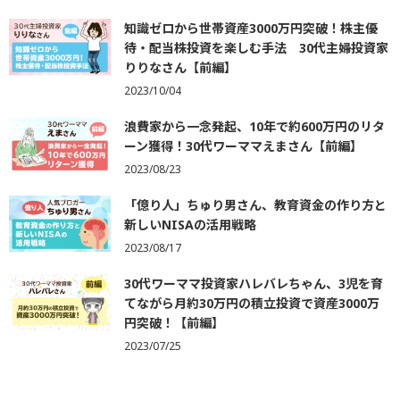
知識ゼロから世帯資産3000万円突破！株主優
待・配当株投資を楽しむ手法 30代主婦投資家
りりなさん【前編】
2023/10/04
浪費家から一念発起、10年で約600万円のリタ
ーン獲得！30代ワーママえまさん【前編】
2023/08/23
「億り人」ちゅり男さん、教育資金の作り方と
新しいNISAの活用戦略
2023/08/17
30代ワーママ投資家ハレバレちゃん、3児を育
てながら月約30万円の積立投資で資産3000万
円突破！【前編】
2023/07/25