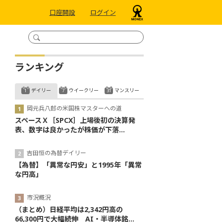
口座開設
ログイン
ランキング
デイリー
ウイークリー
マンスリー
岡元兵八郎の米国株マスターへの道
スペースＸ［SPCX］上場後初の決算発
表、数字は良かったが株価が下落...
吉田恒の為替デイリー
【為替】「異常な円安」と1995年「異常
な円高」
市況概況
（まとめ）日経平均は2,342円高の
66,300円で大幅続伸 AI・半導体銘...