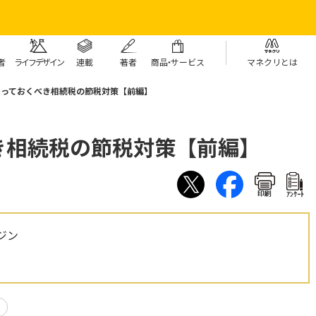
者
ライフデザイン
連載
著者
商
品・
サービス
マネクリとは
やっておくべき相続税の節税対策【前編】
き相続税の節税対策【前編】
印刷
ｱﾝｹｰﾄ
ジン