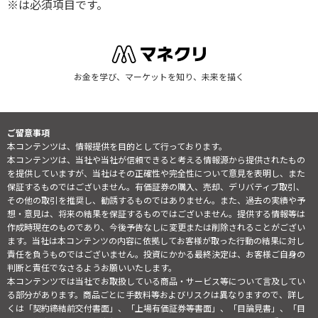
※は必須項目です。
お金を学び、マーケットを知り、未来を描く
ご留意事項
本コンテンツは、情報提供を目的として行っております。
本コンテンツは、当社や当社が信頼できると考える情報源から提供されたもの
を提供していますが、当社はその正確性や完全性について意見を表明し、また
保証するものではございません。有価証券の購入、売却、デリバティブ取引、
その他の取引を推奨し、勧誘するものではありません。また、過去の実績や予
想・意見は、将来の結果を保証するものではございません。提供する情報等は
作成時現在のものであり、今後予告なしに変更または削除されることがござい
ます。当社は本コンテンツの内容に依拠してお客様が取った行動の結果に対し
責任を負うものではございません。投資にかかる最終決定は、お客様ご自身の
判断と責任でなさるようお願いいたします。
本コンテンツでは当社でお取扱している商品・サービス等について言及してい
る部分があります。商品ごとに手数料等およびリスクは異なりますので、詳し
くは「契約締結前交付書面」、「上場有価証券等書面」、「目論見書」、「目