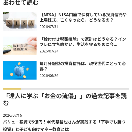
あわせて読む
【NISA】NISA口座で保有している投資信託や
上場株式、亡くなったら、どうなるの？
2026/07/31
「給付付き税額控除」で家計はどうなる？イン
フレに立ち向かい、生活を守るために今...
2026/07/24
毎月分配型の投資信託は、現役世代にとって必
要？
2026/06/26
「達人に学ぶ「お金の流儀」」の過去記事を読
む
2026/07/16
バリュー投資で5億円！40代某哲也さんが実践する「下手でも勝つ
投資」と子ども向けマネー教育とは