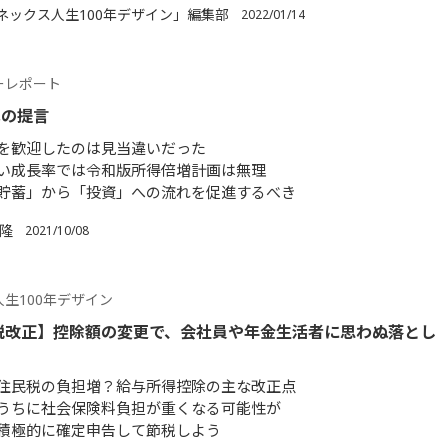
ネックス人生100年デザイン」編集部
2022/01/14
ーレポート
への提言
を歓迎したのは見当違いだった
い成長率では令和版所得倍増計画は無理
貯蓄」から「投資」への流れを促進するべき
 隆
2021/10/08
生100年デザイン
年税改正】控除額の変更で、会社員や年金生活者に思わぬ落とし
住民税の負担増？給与所得控除の主な改正点
うちに社会保険料負担が重くなる可能性が
積極的に確定申告して節税しよう