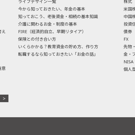
ライフデザイン一覧
株式
今から知っておきたい、年金の基本
米国
知っておこう、老後資金・相続の基本知識
中国
介護に関わるお金・制度の基本
投資
考え
FIRE（経済的自立、早期リタイア）
債券
保険との付き合い方
FX
いくらかかる？教育資金の貯め方、作り方
先物
転職するなら知っておきたい「お金の話」
金・
NISA
極意
個人型