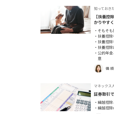
知っておき
【扶養控
かりやす
そもそも
扶養控除
扶養控除
扶養控除
公的年金
意
備 
マネックス人
証券取引
繰越控除
繰越控除