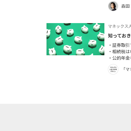
森田
マネックス人
知ってお
証券取引
相続税は
公的年金
「マ