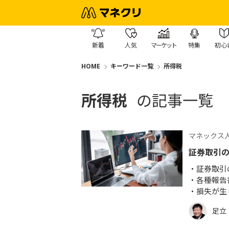
新着
人気
マーケット
特集
初心
HOME
キーワード一覧
所得税
所得税
の記事一覧
マネックス人
証券取引
証券取引
各種報告
損失が生
足立