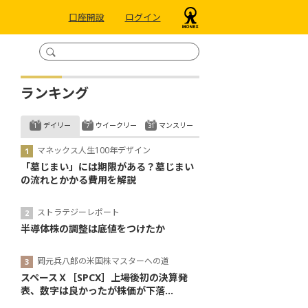
口座開設
ログイン
ランキング
デイリー
ウイークリー
マンスリー
マネックス人生100年デザイン
「墓じまい」には期限がある？墓じまい
の流れとかかる費用を解説
ストラテジーレポート
半導体株の調整は底値をつけたか
岡元兵八郎の米国株マスターへの道
スペースＸ［SPCX］上場後初の決算発
表、数字は良かったが株価が下落...