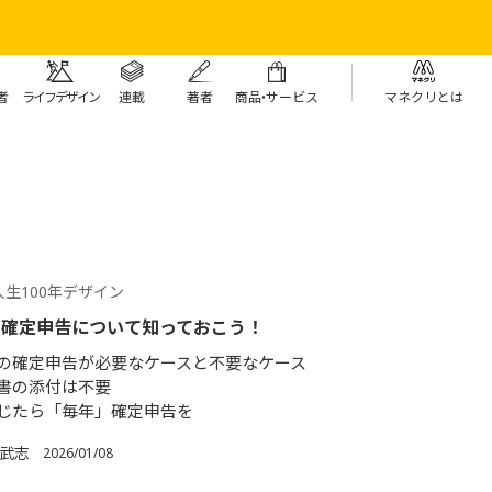
者
ライフデザイン
連載
著者
商
品・
サービス
マネクリとは
生100年デザイン
の確定申告について知っておこう！
の確定申告が必要なケースと不要なケース
書の添付は不要
じたら「毎年」確定申告を
 武志
2026/01/08