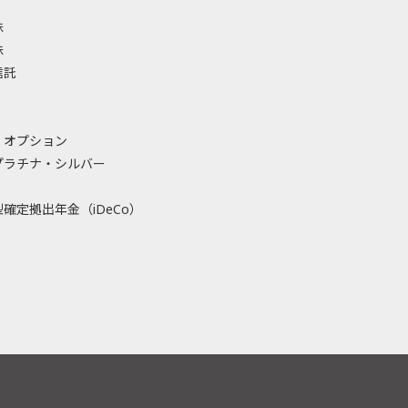
株
株
信託
・オプション
プラチナ・シルバー
確定拠出年金（iDeCo）