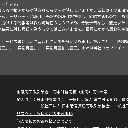
ております。
考える情報源から提供されたものを提供していますが、当社はその正確
売却、デリバティブ取引、その他の取引を推奨し、勧誘するものではあ
。提供する情報等は作成時現在のものであり、今後予告なしに変更また
の結果に対し責任を負うものではございません。投資にかかる最終決定
・サービス等について言及している部分があります。商品ごとに手数料
書面」、「目論見書」、「目論見書補完書面」または当社ウェブサイト
金融商品取引業者 関東財務局長（金商）第165号
日本証券業協会、一般社団法人 第二種金融商品取
一般社団法人 日本暗号資産等取引業協会、一般社
リスク・手数料などの重要事項
個人情報のお取り扱いについて