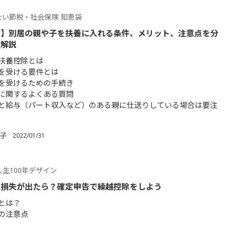
たい節税・社会保険 知恵袋
除】別居の親や子を扶養に入れる条件、メリット、注意点を分
く解説
扶養控除とは
を受ける要件とは
を受けるための手続き
に関するよくある質問
と給与（パート収入など）のある親に仕送りしている場合は要注
順子
2022/01/31
生100年デザイン
で損失が出たら？確定申告で繰越控除をしよう
とは？
の注意点