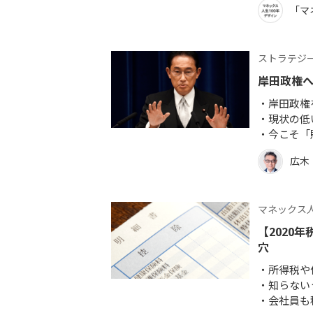
「マ
ストラテジ
岸田政権
岸田政権
現状の低
今こそ「
広木
マネックス人
【2020
穴
所得税や
知らない
会社員も