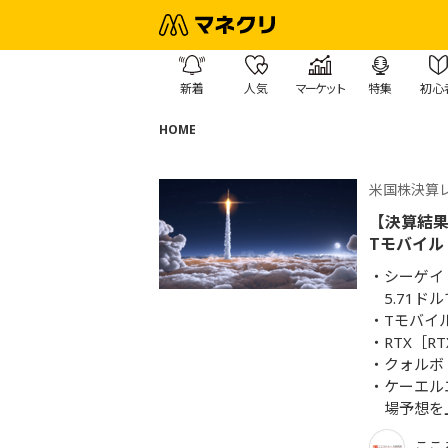
新着
人気
マーケット
特集
初心
HOME
米国株決算
【決算結果
Tモバイル
シーゲイ
5.71
Tモバイ
RTX［R
クォルボ
ケーエル
場予想を
ここ