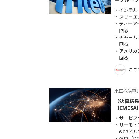
空グループ
インテル
スリーエ
ディーア
回る
チャール
回る
アメリカ
回る
ここ
米国株決算
【決算結果
［CMCSA
サービス
サーモ・
6.03
ダウ［D