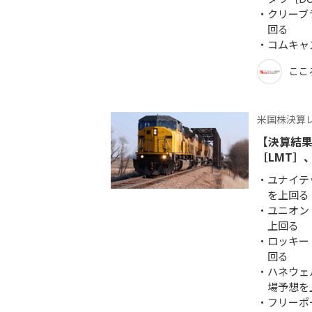
クリーブ
回る
コムキャ
ここ
米国株決算
【決算結果
［LMT］
ユナイテ
を上回る
ユニオン
上回る
ロッキー
回る
ハネウェ
場予想を
フリーポ