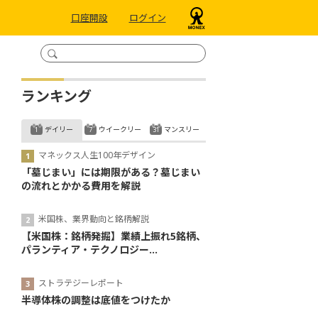
口座開設
ログイン
ランキング
デイリー
ウイークリー
マンスリー
マネックス人生100年デザイン
「墓じまい」には期限がある？墓じまい
の流れとかかる費用を解説
米国株、業界動向と銘柄解説
【米国株：銘柄発掘】業績上振れ5銘柄、
パランティア・テクノロジー...
ストラテジーレポート
半導体株の調整は底値をつけたか