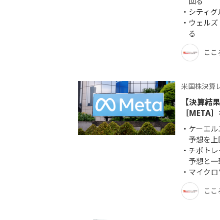
回る
シティグ
ウェルズ
る
ここ
米国株決算
【決算結果
［META
ケーエル
予想を上
チポトレ
予想と一
マイクロ
ここ