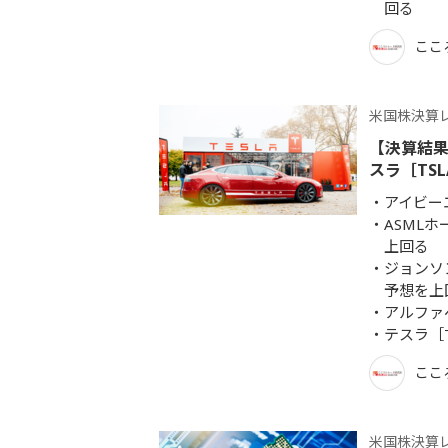
回る
ここ
米国株決算
【決算結果
スラ［TS
アイビー
ASML
上回る
ジョンソ
予想を上
アルファ
テスラ［
ここ
米国株決算