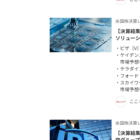
米国株決算
【決算結果
ソリューシ
ビザ［V
ケイデン
市場予想
テラダイ
フォード
スカイワ
市場予想
ここ
米国株決算
【決算結果