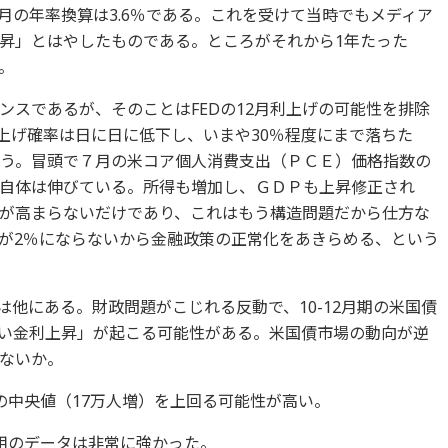
カ月の年率換算は3.6％である。これを受けて当時でもメディア
昇」とはやしたものである。ところがそれから1年たった
。
ンスであるが、そのことはFEDの12月利上げの可能性を排除
内利上げ確率は日に日に低下し、いまや30％程度にまで落ちた
思う。冒頭で７月の米コア個人消費支出（ＰＣＥ）価格指数の
自体は伸びている。所得も増加し、ＧＤＰも上昇修正され
が高まらないだけであり、これはもう構造問題だから仕方な
が2％にならないから金融政策の正常化をあきらめる、という
は他にある。財政問題がこじれる反動で、10-12月期の米国債
い金利上昇」が起こる可能性がある。米国債市場の動向が逆
ないか。
の中央値（17万人増）を上回る可能性が高い。
用のデータは非常に強かった。