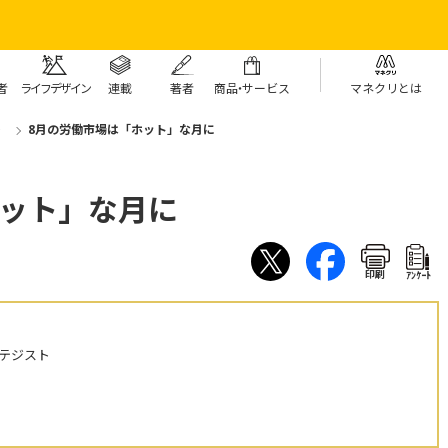
者
ライフデザイン
連載
著者
商
品・
サービス
マネクリとは
）
8月の労働市場は「ホット」な月に
ホット」な月に
印刷
ｱﾝｹｰﾄ
テジスト