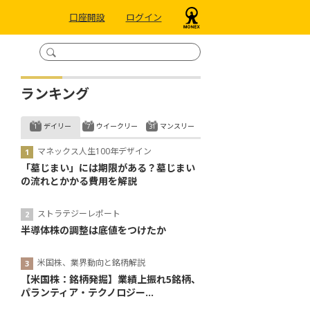
口座開設
ログイン
ランキング
デイリー
ウイークリー
マンスリー
マネックス人生100年デザイン
「墓じまい」には期限がある？墓じまい
の流れとかかる費用を解説
ストラテジーレポート
半導体株の調整は底値をつけたか
米国株、業界動向と銘柄解説
【米国株：銘柄発掘】業績上振れ5銘柄、
パランティア・テクノロジー...