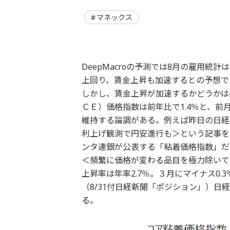
マネックス
DeepMacroの予測では8月の雇用
上回り、賃金上昇も加速するとの予想で
しかし、賃金上昇が加速するかどうかは
ＣＥ）価格指数は前年比で1.4％と、前
維持する論調がある。例えば昨日の日
利上げ観測で円安進行も＞という記事を
ンタ連銀が公表する「粘着価格指数」だ
＜頻繁に価格が変わる品目を極力除いて
上昇率は年率2.7％。３月にマイナス0
（8/31付日経新聞「ポジション」）
る。