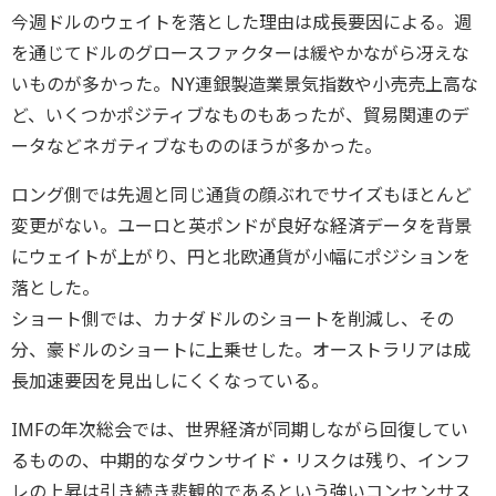
今週ドルのウェイトを落とした理由は成長要因による。週
を通じてドルのグロースファクターは緩やかながら冴えな
いものが多かった。NY連銀製造業景気指数や小売売上高な
ど、いくつかポジティブなものもあったが、貿易関連のデ
ータなどネガティブなもののほうが多かった。
ロング側では先週と同じ通貨の顔ぶれでサイズもほとんど
変更がない。ユーロと英ポンドが良好な経済データを背景
にウェイトが上がり、円と北欧通貨が小幅にポジションを
落とした。
ショート側では、カナダドルのショートを削減し、その
分、豪ドルのショートに上乗せした。オーストラリアは成
長加速要因を見出しにくくなっている。
IMFの年次総会では、世界経済が同期しながら回復してい
るものの、中期的なダウンサイド・リスクは残り、インフ
レの上昇は引き続き悲観的であるという強いコンセンサス