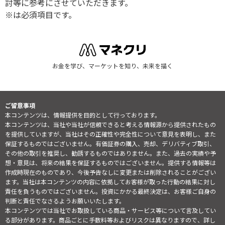
討等に参考にさせていただきます。
※は必須項目です。
お金を学び、マーケットを知り、未来を描く
ご留意事項
本コンテンツは、情報提供を目的として行っております。
本コンテンツは、当社や当社が信頼できると考える情報源から提供されたもの
を提供していますが、当社はその正確性や完全性について意見を表明し、また
保証するものではございません。有価証券の購入、売却、デリバティブ取引、
その他の取引を推奨し、勧誘するものではありません。また、過去の実績や予
想・意見は、将来の結果を保証するものではございません。提供する情報等は
作成時現在のものであり、今後予告なしに変更または削除されることがござい
ます。当社は本コンテンツの内容に依拠してお客様が取った行動の結果に対し
責任を負うものではございません。投資にかかる最終決定は、お客様ご自身の
判断と責任でなさるようお願いいたします。
本コンテンツでは当社でお取扱している商品・サービス等について言及してい
る部分があります。商品ごとに手数料等およびリスクは異なりますので、詳し