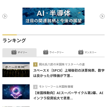
ランキング
デイリー
ウイークリー
マンスリー
岡元兵八郎の米国株マスターへの道
スペースＸ［SPCX］上場後初の決算発表、数字
は良かったが株価が下落...
モトリーフール米国株情報
【米国株動向】AIスーパーサイクル第2幕、AI
インフラ投資拡大で恩恵...