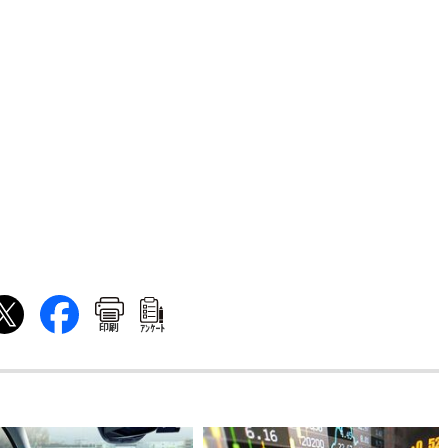
印刷
ｱﾝｹｰﾄ