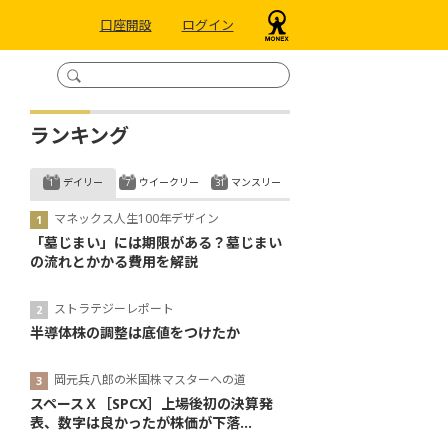
口座開設
ログイン
ランキング
デイリー
ウイークリー
マンスリー
マネックス人生100年デザイン
「墓じまい」には期限がある？墓じまい
の流れとかかる費用を解説
ストラテジーレポート
半導体株の調整は底値をつけたか
岡元兵八郎の米国株マスターへの道
スペースＸ［SPCX］上場後初の決算発
表、数字は良かったが株価が下落...