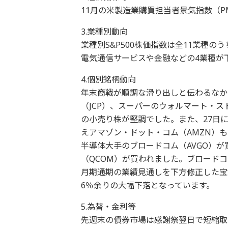
11月の米製造業購買担当者景気指数（P
3.業種別動向
業種別S&P500株価指数は全11業種
電気通信サービスや金融などの4業種が
4.個別銘柄動向
年末商戦が順調な滑り出しと伝わるなか百
（JCP）、スーパーのウォルマート・ス
の小売り株が堅調でした。また、27日
えアマゾン・ドット・コム（AMZN）
半導体大手のブロードコム（AVGO）
（QCOM）が買われました。ブロードコ
月期通期の業績見通しを下方修正した宝
6％余りの大幅下落となっています。
5.為替・金利等
先週末の債券市場は感謝祭翌日で短縮取引