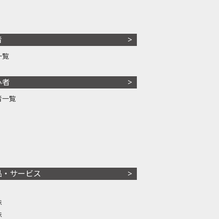
者
一覧
心者
者一覧
品・サービス
株
株