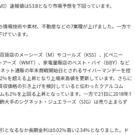
MI）速報値は53.8となり市場予想を下回っています。
のうち情報技術や素材、不動産などの7業種が上げました。一方で
下げています。
貨店のメーシーズ（M）やコールズ（KSS）、JCペニー
トアーズ（WMT）、家電量販店のベスト・バイ（BBY）など
にネット通販の年末商戦開始日とされるサイバーマンデーを控
も2％を超える上昇となり上場来高値を更新しています。さらに
が買収価格の引き上げを検討していると伝わったクアルコム
ムも2％を上回る上昇となっています。一方で21日に2018年1
飾大手のシグネット・ジュエラーズ（SIG）は売り止まらず
となるなか長期金利は0.02％高い2.34％となりました。ド