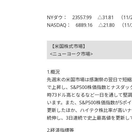
NYダウ： 23557.99 △31.81 （11/
NASDAQ： 6889.16 △21.80 （11/
【米国株式市場】
<ニューヨーク市場>
1.概況
先週末の米国市場は感謝祭の翌日で短縮
で上昇し、S&P500株価指数とナスダ
時73ドル高となるなど一日を通して堅調
います。また、S&P500株価指数が5ポ
更新したほか、ハイテク株比率が高いナス
続伸し、3日連続で史上最高値を更新し
2.経済指標等