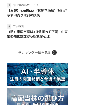
吉田恒の為替デイリー
【為替】120日MA（移動平均線）割れが
示す円売り取引の損失
市況概況
（朝）米国市場は3指数揃って下落 中東
情勢悪化懸念から投資家心理...
ランキング一覧を見る