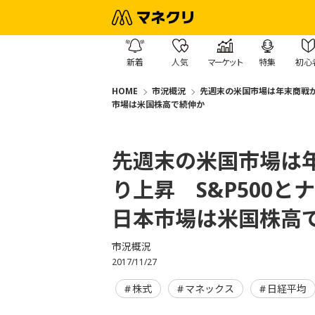
新着
人気
マーケット
特集
初心
HOME
市況概況
先週末の米国市場は年末商戦が
市場は米国株高で続伸か
先週末の米国市場は
り上昇 S&P500
日本市場は米国株高
市況概況
2017/11/27
株式
マネックス
日経平均