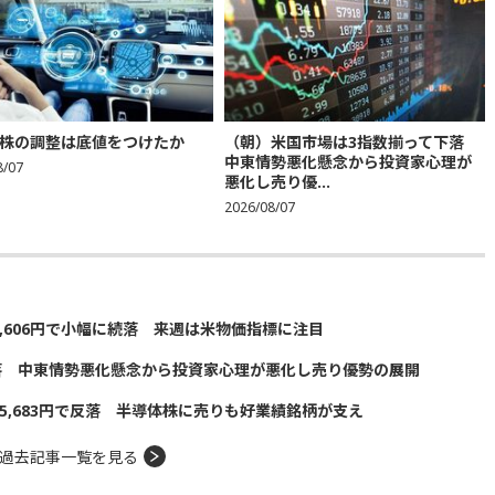
株の調整は底値をつけたか
（朝）米国市場は3指数揃って下落
中東情勢悪化懸念から投資家心理が
8/07
悪化し売り優...
2026/08/07
5,606円で小幅に続落 来週は米物価指標に注目
落 中東情勢悪化懸念から投資家心理が悪化し売り優勢の展開
5,683円で反落 半導体株に売りも好業績銘柄が支え
過去記事一覧を見る