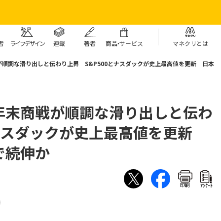
者
ライフデザイン
連載
著者
商
品・
サービス
マネクリとは
順調な滑り出しと伝わり上昇 S&P500とナスダックが史上最高値を更新 日本
年末商戦が順調な滑り出しと伝わ
とナスダックが史上最高値を更新
で続伸か
印刷
ｱﾝｹｰﾄ