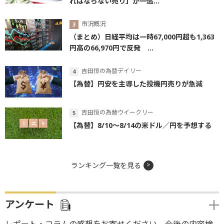
ればならない売り」が一巡...
市況概況
（まとめ）日経平均は一時67,000円超も1,363
円高の66,970円で反発 ...
吉田恒の為替デイリー
【為替】円安を主導した投機円売りが急減
吉田恒の為替ウイークリー
【為替】8/10～8/14の米ドル／円を予想する
ランキング一覧を見る
アンケート
レポート・コラムの感想をお寄せください。今後の内容検