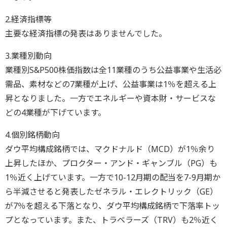
2.経済指標等
主要な経済指標の発表はありませんでした。
3.業種別動向
業種別S&P500株価指数は全11業種のうち公益事業や生活必
需品、素材などの7業種が上げ、公益事業は1％を超える上
昇となりました。一方でエネルギーや資本財・サービスな
どの4業種が下げています。
4.個別銘柄動向
ダウ平均構成銘柄では、マクドナルド（MCD）が1％余り
上昇したほか、プロクター・アンド・ギャンブル（PG）も
1％近く上げています。一方で10-12月期の配当を7-9月期か
ら半減させると発表したゼネラル・エレクトリック（GE）
が7％を超える下落となり、ダウ平均構成銘柄で下落率トッ
プとなっています。また、トラベラーズ（TRV）も2％近く