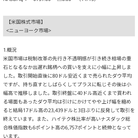
【米国株式市場】
<ニューヨーク市場>
1.概況
米国市場は税制改革の先行き不透明感が引き続き相場の重
石となるなか出遅れ銘柄への買いを支えに小幅に上昇しま
した。取引開始直後に80ドル安近くまで売られたダウ平均
ですが、持ち直すとしばらくしてプラスに転じその後は小
幅高で推移しました。取引終盤に40ドル高近くまで買われ
る場面もあったダウ平均は引けにかけてやや上げ幅を縮め
ると結局17ドル高の23,439ドルと3日ぶりに反発して取引を
終えています。また、ハイテク株比率が高いナスダック総
合株価指数も6ポイント高の6,757ポイントと続伸となって
います。