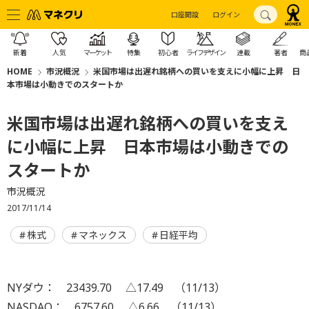
口座開設
ログイン
新着
人気
マーケット
特集
初心者
ライフデザイン
連載
著者
商
HOME
市況概況
米国市場は出遅れ銘柄への買いを支えに小幅に上昇 日
本市場は小動きでのスタートか
米国市場は出遅れ銘柄への買いを支え
に小幅に上昇 日本市場は小動きでの
スタートか
市況概況
2017/11/14
株式
マネックス
日経平均
NYダウ： 23439.70 △17.49 （11/13）
NASDAQ： 6757.60 △6.66 （11/13）