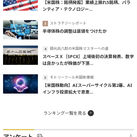
【米国株：銘柄発掘】業績上振れ5銘柄、パラ
ンティア・テクノロジー...
ストラテジーレポート
半導体株の調整は底値をつけたか
岡元兵八郎の米国株マスターへの道
スペースＸ［SPCX］上場後初の決算発表、数字
は良かったが株価が下落...
モトリーフール米国株情報
【米国株動向】AIスーパーサイクル第2幕、AI
インフラ投資拡大で恩恵...
ランキング一覧を見る
アンケート