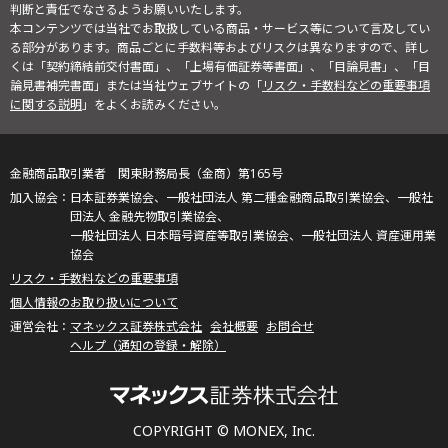
判断と責任でなさるようお願いいたします。
本コンテンツでは当社でお取扱している商品・サービス等について言及してい
る部分があります。商品ごとに手数料等およびリスクは異なりますので、詳し
くは「契約締結前交付書面」、「上場有価証券等書面」、「目論見書」、「目
論見書補完書面」または当社ウェブサイトの「
リスク・手数料などの重要事項
に関する説明
」をよくお読みください。
金融商品取引業者 関東財務局長（金商）第165号
日本証券業協会、一般社団法人 第二種金融商品取引業協会、一般社
団法人 金融先物取引業協会、
一般社団法人 日本暗号資産等取引業協会、一般社団法人 資産運用業
協会
リスク・手数料などの重要事項
個人情報のお取り扱いについて
マネックス証券株式会社
会社概要
お問合せ
ヘルプ（通知の登録・解除）
COPYRIGHT © MONEX, Inc.