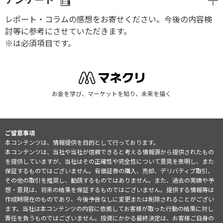
レポート・コラムの感想をお寄せください。今後の内容検
討等に参考にさせていただきます。
※は必須項目です。
お金を学び、マーケットを知り、未来を描く
ご留意事項
本コンテンツは、情報提供を目的として行っております。
本コンテンツは、当社や当社が信頼できると考える情報源から提供されたもの
を提供していますが、当社はその正確性や完全性について意見を表明し、また
保証するものではございません。有価証券の購入、売却、デリバティブ取引、
その他の取引を推奨し、勧誘するものではありません。また、過去の実績や予
想・意見は、将来の結果を保証するものではございません。提供する情報等は
作成時現在のものであり、今後予告なしに変更または削除されることがござい
ます。当社は本コンテンツの内容に依拠してお客様が取った行動の結果に対し
責任を負うものではございません。投資にかかる最終決定は、お客様ご自身の