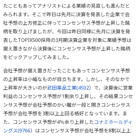
たこともあってアナリストによる業績の見直しも進んだと
みられます。そこで昨日は先月に決算を発表した企業で会
社予想の上方修正に伴ってコンセンサス予想が上昇した銘
柄を取り上げましたが、今回は昨日同様に先月に決算を発
表したTOPIX500採用の3月期決算企業を対象に業績予想は
据え置きながら決算後にコンセンサス予想が上昇した銘柄
をピックアップしてみました。
会社予想が据え置きだったこともあってコンセンサス予想
の上昇率は小幅なものが目立ちます。しかし、そのなかで
上昇率が大きいのが
武田薬品工業(
4502
）で、決算後に営業
利益のコンセンサス予想が1割余り上昇し、その結果コンセ
ンサス予想が会社予想のかい離が一段と開きコンセンサス
予想が会社予想を3割以上上回る格好となっています。ま
た、コンセンサス予想が4％余り上昇した
コナミホールディ
ングス(
9766
）はコンセンサス予想が会社予想を8割以上上