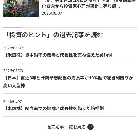
（朝）米国市場は3指数揃って下落 中東情勢悪
化懸念から投資家心理が悪化し売り優...
2026/08/07
「投資のヒント」の過去記事を読む
2026/08/07
【米国株】資本効率の改善と成長性を兼ね備えた銘柄例
2026/08/03
【日本】直近3年と今期予想配当の成長率が10％超で配当利回りが
高い大型株
2026/07/31
【米国株】配当面での妙味と成長性を備えた銘柄例
過去記事一覧を見る