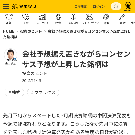
口座開設
ログイン
新着
人気
マーケット
特集
初心者
ライフデザイン
連載
著者
商
HOME
投資のヒント
会社予想据え置きながらコンセンサス予想が上昇し
た銘柄は
会社予想据え置きながらコンセン
サス予想が上昇した銘柄は
金山 敏之
投資のヒント
2015/11/13
株式
マネックス
先月下旬からスタートした3月期決算銘柄の中間決算発表も
今週でほぼ終わりとなります。こうしたなか先月中に決算
を発表した銘柄では決算発表からある程度の日数が経過し