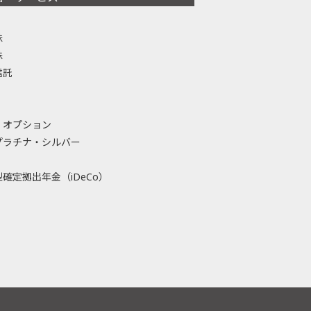
株
株
信託
・オプション
プラチナ・シルバー
確定拠出年金（iDeCo）