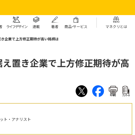
者
ライフデザイン
連載
著者
商
品・
サービス
マネクリとは
置き企業で上方修正期待が高い銘柄は
据え置き企業で上方修正期待が高
印刷
ｱﾝｹｰﾄ
ケット・アナリスト