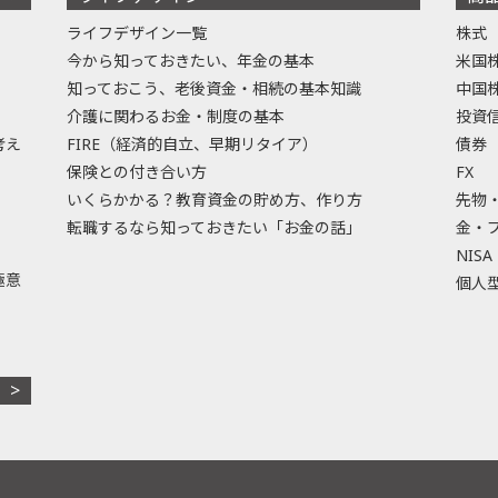
ライフデザイン一覧
株式
今から知っておきたい、年金の基本
米国
知っておこう、老後資金・相続の基本知識
中国
介護に関わるお金・制度の基本
投資
考え
FIRE（経済的自立、早期リタイア）
債券
保険との付き合い方
FX
いくらかかる？教育資金の貯め方、作り方
先物
転職するなら知っておきたい「お金の話」
金・
NISA
極意
個人型