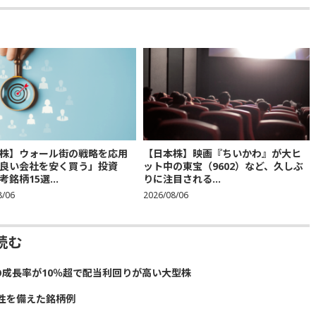
株】ウォール街の戦略を応用
【日本株】映画『ちいかわ』が大ヒ
良い会社を安く買う」投資
ット中の東宝（9602）など、久しぶ
銘柄15選...
りに注目される...
8/06
2026/08/06
読む
の成長率が10％超で配当利回りが高い大型株
性を備えた銘柄例