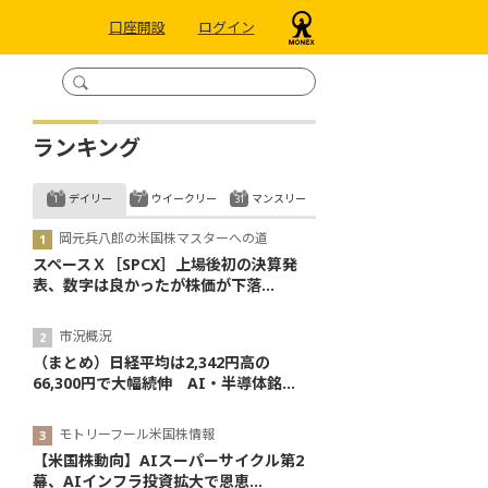
口座開設
ログイン
ランキング
デイリー
ウイークリー
マンスリー
岡元兵八郎の米国株マスターへの道
スペースＸ［SPCX］上場後初の決算発
表、数字は良かったが株価が下落...
市況概況
（まとめ）日経平均は2,342円高の
66,300円で大幅続伸 AI・半導体銘...
モトリーフール米国株情報
【米国株動向】AIスーパーサイクル第2
幕、AIインフラ投資拡大で恩恵...