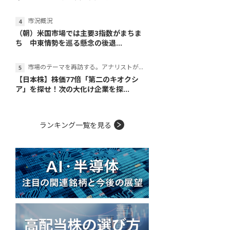
市況概況
（朝）米国市場では主要3指数がまちま
ち 中東情勢を巡る懸念の後退...
市場のテーマを再訪する。アナリストが読み解くテーマの本質
【日本株】株価77倍「第二のキオクシ
ア」を探せ！次の大化け企業を探...
ランキング一覧を見る