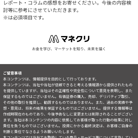
レポート・コラムの感想をお寄せください。今後の内容検
討等に参考にさせていただきます。
※は必須項目です。
お金を学び、マーケットを知り、未来を描く
ご留意事項
本コンテンツは、情報提供を目的として行っております。
本コンテンツは、当社や当社が信頼できると考える情報源から提供されたもの
を提供していますが、当社はその正確性や完全性について意見を表明し、また
保証するものではございません。有価証券の購入、売却、デリバティブ取引、
その他の取引を推奨し、勧誘するものではありません。また、過去の実績や予
想・意見は、将来の結果を保証するものではございません。提供する情報等は
作成時現在のものであり、今後予告なしに変更または削除されることがござい
ます。当社は本コンテンツの内容に依拠してお客様が取った行動の結果に対し
責任を負うものではございません。投資にかかる最終決定は、お客様ご自身の
判断と責任でなさるようお願いいたします。
本コンテンツでは当社でお取扱している商品・サービス等について言及してい