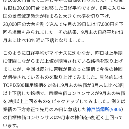
は20,800円台まで上昇し今年の高値を付けました。その後
も概ね20,000円台で推移した日経平均ですが、8月に入り中
国の景気減速懸念が強まると大きく水準を切り下げ、
20,000円の大台を割り込んで先月の29日には17,000円を下
回る場面もみられました。その結果、9月末の日経平均は3
月末に比べ10％近い下落となりました。
このように日経平均がマイナスに沈むなか、昨日は上半期
に健闘しながらまだ上値が期待されている銘柄を取り上げ
ましたが、今回は反対に苦戦が目立った銘柄で今後の挽回
が期待されているものを取り上げてみました。具体的には
TOPIX500採用銘柄を対象に9月末の株価が3月末に比べ3割
以上下落した銘柄で、目標株価コンセンサスが9月末の株価
を2割以上上回るものをピックアップしてみました。例えば
業績の下方修正で先月の29日に急落した
神戸製鋼所(
5406
）
の目標株価コンセンサスは9月末の株価を6割近く上回って
います。