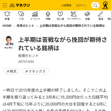
口座開設
ログイン
新着
人気
マーケット
特集
初心者
ライフデザイン
連載
著者
商
HOME
投資のヒント
上半期は苦戦ながら挽回が期待されている銘柄は
上半期は苦戦ながら挽回が期待さ
れている銘柄は
金山 敏之
投資のヒント
2015/10/02
株式
マネックス
一昨日で2015年度の上半期が終了しました。そこでこの上
半期を振り返ってみると3月末に19,200円台だった日経平均
は4月下旬に15年ぶりに20,000円の大台を回復すると6月に