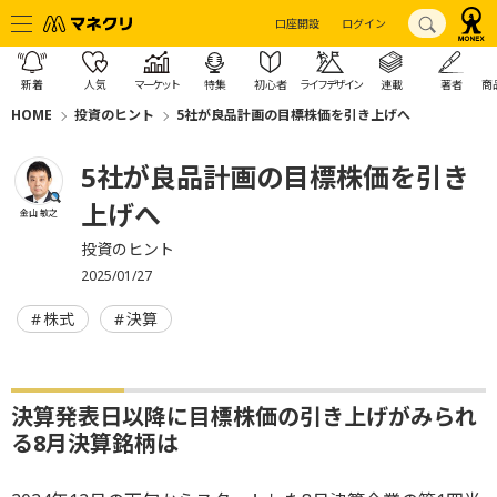
口座開設
ログイン
新着
人気
マーケット
特集
初心者
ライフデザイン
連載
著者
商
HOME
投資のヒント
5社が良品計画の目標株価を引き上げへ
5社が良品計画の目標株価を引き
上げへ
金山 敏之
投資のヒント
2025/01/27
株式
決算
決算発表日以降に目標株価の引き上げがみられ
る8月決算銘柄は