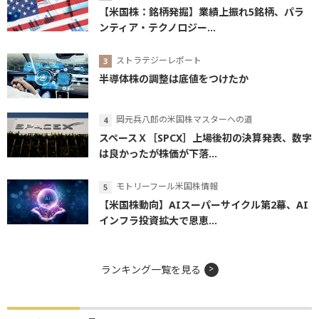
【米国株：銘柄発掘】業績上振れ5銘柄、パラ
ンティア・テクノロジー...
ストラテジーレポート
半導体株の調整は底値をつけたか
岡元兵八郎の米国株マスターへの道
スペースＸ［SPCX］上場後初の決算発表、数字
は良かったが株価が下落...
モトリーフール米国株情報
【米国株動向】AIスーパーサイクル第2幕、AI
インフラ投資拡大で恩恵...
ランキング一覧を見る