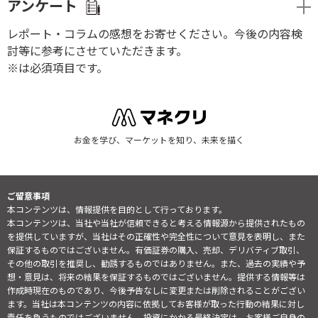
アンケート
レポート・コラムの感想をお寄せください。今後の内容検
討等に参考にさせていただきます。
※は必須項目です。
お金を学び、マーケットを知り、未来を描く
ご留意事項
本コンテンツは、情報提供を目的として行っております。
本コンテンツは、当社や当社が信頼できると考える情報源から提供されたもの
を提供していますが、当社はその正確性や完全性について意見を表明し、また
保証するものではございません。有価証券の購入、売却、デリバティブ取引、
その他の取引を推奨し、勧誘するものではありません。また、過去の実績や予
想・意見は、将来の結果を保証するものではございません。提供する情報等は
作成時現在のものであり、今後予告なしに変更または削除されることがござい
ます。当社は本コンテンツの内容に依拠してお客様が取った行動の結果に対し
責任を負うものではございません。投資にかかる最終決定は、お客様ご自身の