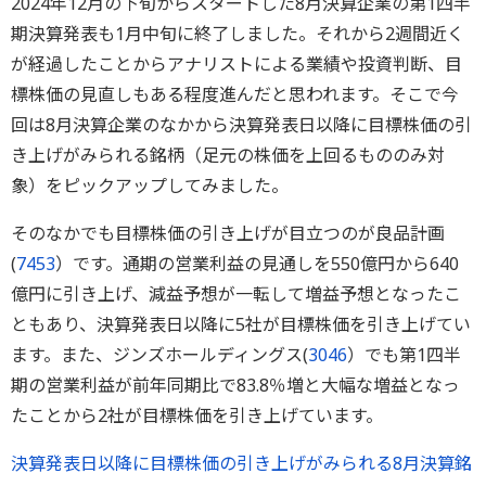
2024年12月の下旬からスタートした8月決算企業の第1四半
期決算発表も1月中旬に終了しました。それから2週間近く
が経過したことからアナリストによる業績や投資判断、目
標株価の見直しもある程度進んだと思われます。そこで今
回は8月決算企業のなかから決算発表日以降に目標株価の引
き上げがみられる銘柄（足元の株価を上回るもののみ対
象）をピックアップしてみました。
そのなかでも目標株価の引き上げが目立つのが良品計画
(
7453
）です。通期の営業利益の見通しを550億円から640
億円に引き上げ、減益予想が一転して増益予想となったこ
ともあり、決算発表日以降に5社が目標株価を引き上げてい
ます。また、ジンズホールディングス(
3046
）でも第1四半
期の営業利益が前年同期比で83.8％増と大幅な増益となっ
たことから2社が目標株価を引き上げています。
決算発表日以降に目標株価の引き上げがみられる8月決算銘