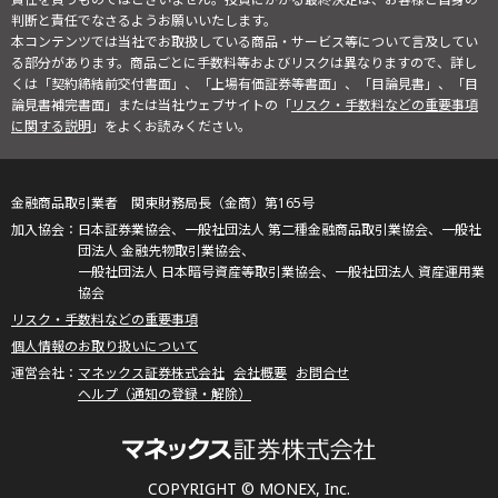
判断と責任でなさるようお願いいたします。
本コンテンツでは当社でお取扱している商品・サービス等について言及してい
る部分があります。商品ごとに手数料等およびリスクは異なりますので、詳し
くは「契約締結前交付書面」、「上場有価証券等書面」、「目論見書」、「目
論見書補完書面」または当社ウェブサイトの「
リスク・手数料などの重要事項
に関する説明
」をよくお読みください。
金融商品取引業者 関東財務局長（金商）第165号
日本証券業協会、一般社団法人 第二種金融商品取引業協会、一般社
団法人 金融先物取引業協会、
一般社団法人 日本暗号資産等取引業協会、一般社団法人 資産運用業
協会
リスク・手数料などの重要事項
個人情報のお取り扱いについて
マネックス証券株式会社
会社概要
お問合せ
ヘルプ（通知の登録・解除）
COPYRIGHT © MONEX, Inc.