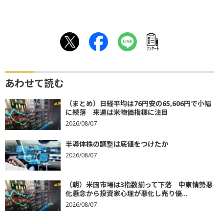
ｱﾝｹｰﾄ
あわせて読む
（まとめ）日経平均は76円安の65,606円で小幅
に続落 来週は米物価指標に注目
2026/08/07
半導体株の調整は底値をつけたか
2026/08/07
（朝）米国市場は3指数揃って下落 中東情勢悪
化懸念から投資家心理が悪化し売り優...
2026/08/07