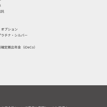
株
信託
・オプション
プラチナ・シルバー
確定拠出年金（iDeCo）