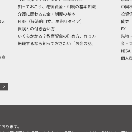
知っておこう、老後資金・相続の基本知識
中国
介護に関わるお金・制度の基本
投資
考え
FIRE（経済的自立、早期リタイア）
債券
保険との付き合い方
FX
いくらかかる？教育資金の貯め方、作り方
先物
転職するなら知っておきたい「お金の話」
金・
NISA
極意
個人型
ております。