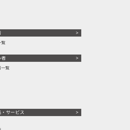
者
一覧
心者
者一覧
品・サービス
株