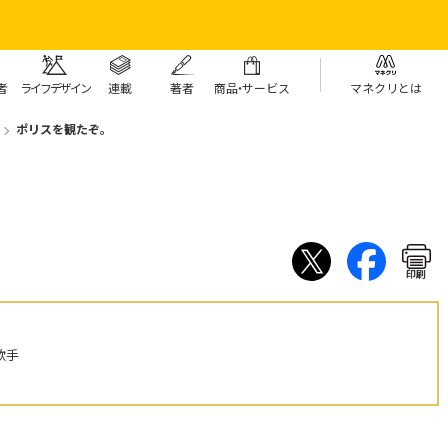
者
ライフデザイン
連載
著者
商
品・
サービス
マネクリとは
ポリスを観たぞ。
印刷
歌手