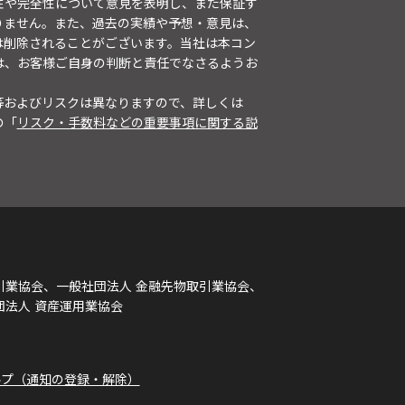
性や完全性について意見を表明し、また保証す
りません。また、過去の実績や予想・意見は、
は削除されることがございます。当社は本コン
は、お客様ご自身の判断と責任でなさるようお
等およびリスクは異なりますので、詳しくは
の「
リスク・手数料などの重要事項に関する説
引業協会、一般社団法人 金融先物取引業協会、
団法人 資産運用業協会
ルプ（通知の登録・解除）