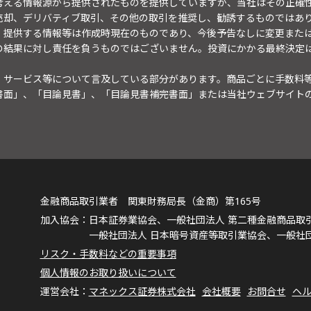
考える情報源から提供されたものを提供していますが、当社はその正確
売却、デリバティブ取引、その他の取引を推奨し、勧誘するものではあ
。提供する情報等は作成時現在のものであり、今後予告なしに変更また
の結果に対し責任を負うものではございません。投資にかかる最終決定
・サービス等について言及している部分があります。商品ごとに手数料
書面」、「目論見書」、「目論見書補完書面」または当社ウェブサイト
金融商品取引業者 関東財務局長（金商）第165号
日本証券業協会、一般社団法人 第二種金融商品取
一般社団法人 日本暗号資産等取引業協会、一般社
リスク・手数料などの重要事項
個人情報のお取り扱いについて
マネックス証券株式会社
会社概要
お問合せ
ヘ