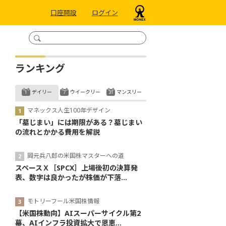
口座開設
ログイン
ランキング
デイリー
ウイークリー
マンスリー
マネックス人生100年デザイン
「墓じまい」には期限がある？墓じまい
の流れとかかる費用を解説
岡元兵八郎の米国株マスターへの道
スペースＸ［SPCX］上場後初の決算発
表、数字は良かったが株価が下落...
モトリーフール米国株情報
【米国株動向】AIスーパーサイクル第2
幕、AIインフラ投資拡大で恩恵...