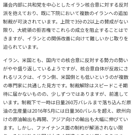
議会内部に共和党を中心としたイラン核合意に対する反対
派を抱えており、既に下院において複数のイランへの追加
制裁が可決されています。上院で3分の2以上の賛成がない
限り、大統領の拒否権でこれらの成立を阻止することはで
きますが、イランとの関係改善に向けて難しいかじ取りを
迫られています。
イラン、米国とも、国内での核合意に反対する勢力の勢い
がやや盛り返しているようですが、核合意自体が反故にさ
れるリスクは、イラン側、米国側とも低いというのが複数
の専門家に共通した見方です。制裁解除はスピードこそ期
待に届かないものの、少しずつではありますが、前進して
います。制裁下で一時は日量260万バレルまで落ち込んだ原
油の生産量は2016年5月には日量360バレルを超え、欧州向
けの原油輸出も再開、アジア向けの輸出も大幅に伸びてい
ます。しかし、ファイナンス面の制約が解消されない限