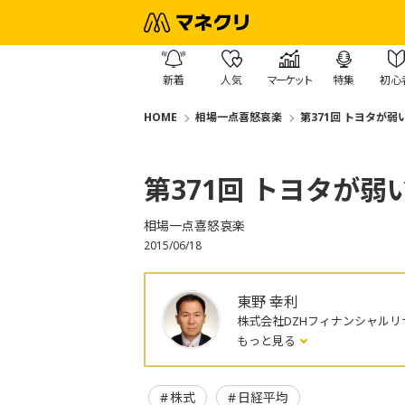
新着
人気
マーケット
特集
初心
HOME
相場一点喜怒哀楽
第371回 トヨタが弱
第371回 トヨタが弱
相場一点喜怒哀楽
2015/06/18
東野 幸利
株式会社DZHフィナンシャルリ
もっと見る
株式
日経平均