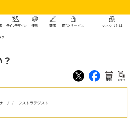
者
ライフデザイン
連載
著者
商
品・
サービス
マネクリとは
い？
い？
印刷
ｱﾝｹｰﾄ
サーチ チーフストラテジスト