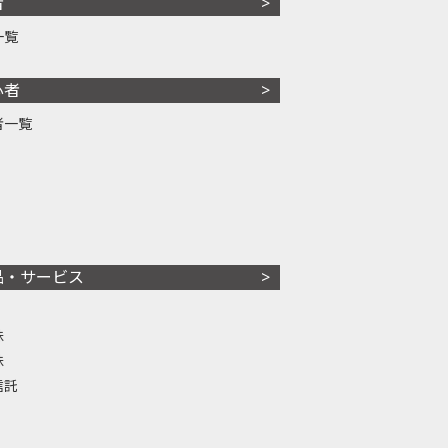
者
一覧
心者
者一覧
品・サービス
株
株
信託