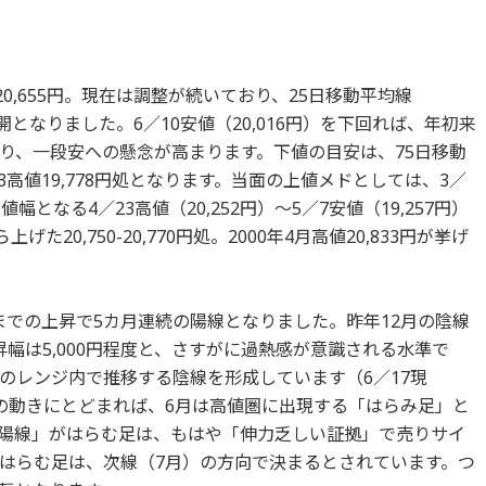
0,655円。現在は調整が続いており、25日移動平均線
展開となりました。6／10安値（20,016円）を下回れば、年初来
り、一段安への懸念が高まります。下値の目安は、75日移動
／23高値19,778円処となります。当面の上値メドとしては、3／
となる4／23高値（20,252円）～5／7安値（19,257円）
20,750-20,770円処。2000年4月高値20,833円が挙げ
までの上昇で5カ月連続の陽線となりました。昨年12月の陰線
幅は5,000円程度と、さすがに過熱感が意識される水準で
のレンジ内で推移する陰線を形成しています（6／17現
の動きにとどまれば、6月は高値圏に出現する「はらみ足」と
陽線」がはらむ足は、もはや「伸力乏しい証拠」で売りサイ
はらむ足は、次線（7月）の方向で決まるとされています。つ