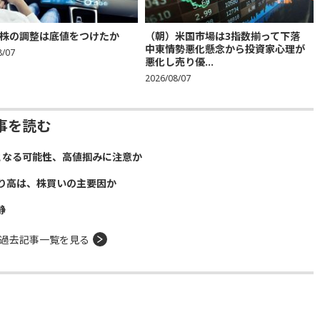
株の調整は底値をつけたか
（朝）米国市場は3指数揃って下落
中東情勢悪化懸念から投資家心理が
8/07
悪化し売り優...
2026/08/07
事を読む
となる可能性、高値掴みに注意か
り高は、株買いの主要因か
静
過去記事一覧を見る