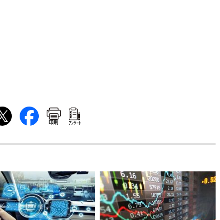
印刷
ｱﾝｹｰﾄ