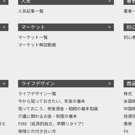
人気
著
人気記事一覧
著者
マーケット
初
マーケット一覧
初心
マーケット解説動画
ライフデザイン
商
ライフデザイン一覧
株式
今から知っておきたい、年金の基本
米国
知っておこう、老後資金・相続の基本知識
中国
介護に関わるお金・制度の基本
投資
考え
FIRE（経済的自立、早期リタイア）
債券
保険との付き合い方
FX