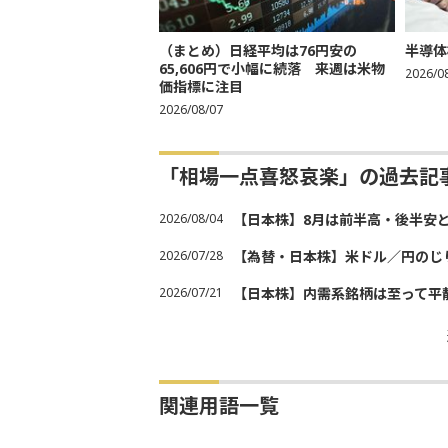
（まとめ）日経平均は76円安の
半導体
65,606円で小幅に続落 来週は米物
2026/0
価指標に注目
2026/08/07
「相場一点喜怒哀楽」の過去記
2026/08/04
【日本株】8月は前半高・後半安
2026/07/28
【為替・日本株】米ドル／円のじ
2026/07/21
【日本株】内需系銘柄は至って平
関連用語一覧