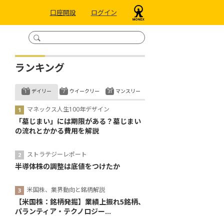
口座開設
ログイン
ランキング
デイリー
ウイークリー
マンスリー
マネックス人生100年デザイン
「墓じまい」には期限がある？墓じまい
の流れとかかる費用を解説
ストラテジーレポート
半導体株の調整は底値をつけたか
米国株、業界動向と銘柄解説
【米国株：銘柄発掘】業績上振れ5銘柄、
パランティア・テクノロジー...