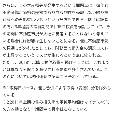
さらに、この含み損失が発生するという問題点は、簿価と
不動産鑑定価格の差額であり当該物件を売却しない限り投
資家への悪影響は少ないという見方もできる。例えば読者
の方が3年程度の投資期間でJ-REIT投資を検討していて、そ
の期間に不動産市況が大幅に反落することはないと考えて
いる場合には影響は生じないことになる。仮に不動産市況
の見通しが外れたとしても、財務面で借入金の調達コスト
が上昇するというリスクが生じるという点に絞られる。
ただし、2018年以降に物件取得を続けることは、これまで
とは異なり分配金を減少させる要素を多く含んでいる。こ
の点については次回連載で記載する予定としている。
※1:取得日ベース。但し合併による取得（変動）分を除外し
ている
※2:2011年上期の含み損失率の単純平均値はマイナス4.9％
の含み損となり全期間中で最小値となっている。