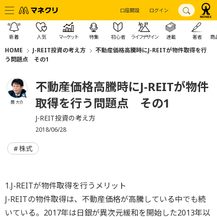
口座開設
ログイン
新着
人気
マーケット
特集
初心者
ライフデザイン
連載
著者
商
HOME
J-REIT投資の考え方
不動産価格高騰時にJ-REITが物件取得を行
う問題点 その1
不動産価格高騰時にJ-REITが物件
取得を行う問題点 その1
関 大介
J-REIT投資の考え方
2018/06/28
株式
1.J-REITが物件取得を行うメリット
J-REITの物件取得は、不動産価格が高騰している中でも続
いている。2017年は日銀が異次元緩和を開始した2013年以