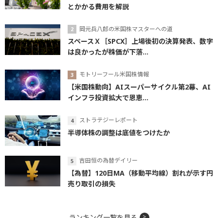
とかかる費用を解説
岡元兵八郎の米国株マスターへの道
スペースＸ［SPCX］上場後初の決算発表、数字
は良かったが株価が下落...
モトリーフール米国株情報
【米国株動向】AIスーパーサイクル第2幕、AI
インフラ投資拡大で恩恵...
ストラテジーレポート
半導体株の調整は底値をつけたか
吉田恒の為替デイリー
【為替】120日MA（移動平均線）割れが示す円
売り取引の損失
ランキング一覧を見る