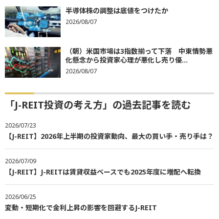
半導体株の調整は底値をつけたか
2026/08/07
（朝）米国市場は3指数揃って下落 中東情勢悪
化懸念から投資家心理が悪化し売り優...
2026/08/07
「J-REIT投資の考え方」の過去記事を読む
2026/07/23
【J-REIT】2026年上半期の投資家動向、最大の買い手・売り手は？
2026/07/09
【J-REIT】J-REITは賃貸収益ベースでも2025年度に増配へ転換
2026/06/25
変動・短期化で金利上昇の影響を回避するJ-REIT