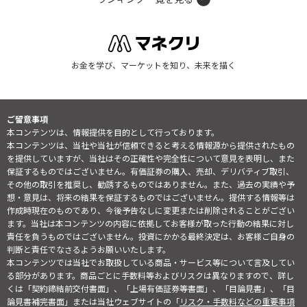
お金を学び、マーケットを知り、未来を描く
ご留意事項
本コンテンツは、情報提供を目的として行っております。
本コンテンツは、当社や当社が信頼できると考える情報源から提供されたもの
を提供していますが、当社はその正確性や完全性について意見を表明し、また
保証するものではございません。有価証券の購入、売却、デリバティブ取引、
その他の取引を推奨し、勧誘するものではありません。また、過去の実績や予
想・意見は、将来の結果を保証するものではございません。提供する情報等は
作成時現在のものであり、今後予告なしに変更または削除されることがござい
ます。当社は本コンテンツの内容に依拠してお客様が取った行動の結果に対し
責任を負うものではございません。投資にかかる最終決定は、お客様ご自身の
判断と責任でなさるようお願いいたします。
本コンテンツでは当社でお取扱している商品・サービス等について言及してい
る部分があります。商品ごとに手数料等およびリスクは異なりますので、詳し
くは「契約締結前交付書面」、「上場有価証券等書面」、「目論見書」、「目
論見書補完書面」または当社ウェブサイトの「
リスク・手数料などの重要事項