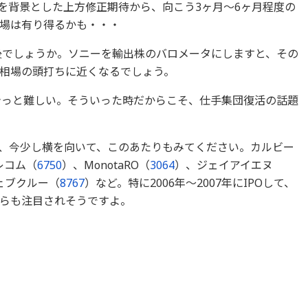
を背景とした上方修正期待から、向こう3ヶ月～6ヶ月程度の
場は有り得るかも・・・
前後でしょうか。ソニーを輸出株のバロメータにしますと、その
相場の頭打ちに近くなるでしょう。
がきっと難しい。そういった時だからこそ、仕手集団復活の話題
、今少し横を向いて、このあたりもみてください。カルビー
レコム（
6750
）、MonotaRO（
3064
）、ジェイアイエヌ
ェブクルー（
8767
）など。特に2006年～2007年にIPOして、
らも注目されそうですよ。