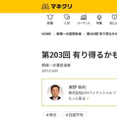
新着
人気
マーケット
特集
初心
HOME
相場一点喜怒哀楽
第203回 有り得るか
第203回 有り得るか
相場一点喜怒哀楽
2011/12/01
東野 幸利
株式会社DZHフィナンシャルリ
もっと見る
株式
日経平均