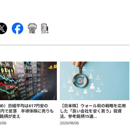
印刷
ｱﾝｹｰﾄ
め）日経平均は617円安の
【日本株】ウォール街の戦略を応用
683円で反落 半導体株に売りも
した「良い会社を安く買う」投資
銘柄が支え
法、参考銘柄15選...
8/06
2026/08/06