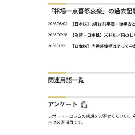
「相場一点喜怒哀楽」の過去記
2026/08/04
【日本株】8月は前半高・後半安
2026/07/28
【為替・日本株】米ドル／円のじ
2026/07/21
【日本株】内需系銘柄は至って平
関連用語一覧
アンケート
レポート・コラムの感想をお寄せください。
※は必須項目です。