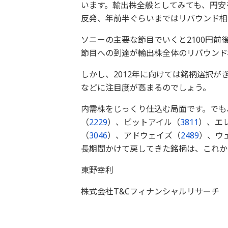
います。輸出株全般としてみても、円安
反発、年前半ぐらいまではリバウンド相
ソニーの主要な節目でいくと2100円
節目への到達が輸出株全体のリバウンド
しかし、2012年に向けては銘柄選択
などに注目度が高まるのでしょう。
内需株をじっくり仕込む局面です。でも
（
2229
）、ビットアイル（
3811
）、エ
（
3046
）、アドウェイズ（
2489
）、ウ
長期間かけて戻してきた銘柄は、これか
東野幸利
株式会社T&Cフィナンシャルリサーチ