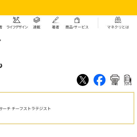
者
ライフデザイン
連載
著者
商
品・
サービス
マネクリとは
も
も
印刷
ｱﾝｹｰﾄ
サーチ チーフストラテジスト