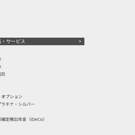
品・サービス
株
株
信託
・オプション
プラチナ・シルバー
確定拠出年金（iDeCo）