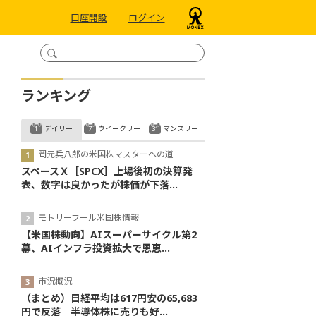
口座開設
ログイン
ランキング
デイリー
ウイークリー
マンスリー
岡元兵八郎の米国株マスターへの道
スペースＸ［SPCX］上場後初の決算発
表、数字は良かったが株価が下落...
モトリーフール米国株情報
【米国株動向】AIスーパーサイクル第2
幕、AIインフラ投資拡大で恩恵...
市況概況
（まとめ）日経平均は617円安の65,683
円で反落 半導体株に売りも好...