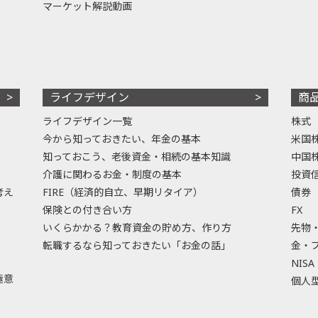
マーケット解説動画
ライフデザイン
商
ライフデザイン一覧
株式
今から知っておきたい、年金の基本
米国
知っておこう、老後資金・相続の基本知識
中国
介護に関わるお金・制度の基本
投資
考え
FIRE（経済的自立、早期リタイア）
債券
保険との付き合い方
FX
いくらかかる？教育資金の貯め方、作り方
先物
転職するなら知っておきたい「お金の話」
金・
NISA
極意
個人型