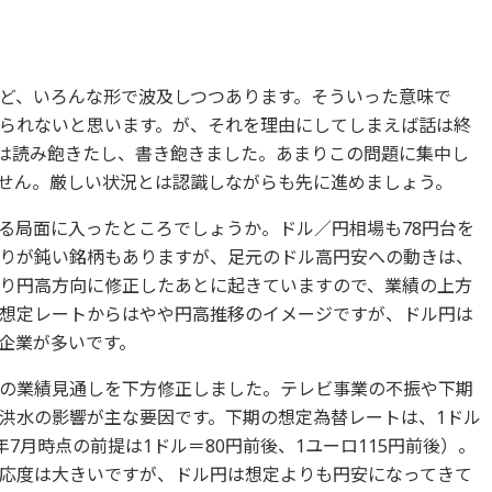
ど、いろんな形で波及しつつあります。そういった意味で
られないと思います。が、それを理由にしてしまえば話は終
は読み飽きたし、書き飽きました。あまりこの問題に集中し
ません。厳しい状況とは認識しながらも先に進めましょう。
る局面に入ったところでしょうか。ドル／円相場も78円台を
りが鈍い銘柄もありますが、足元のドル高円安への動きは、
り円高方向に修正したあとに起きていますので、業績の上方
想定レートからはやや円高推移のイメージですが、ドル円は
企業が多いです。
の業績見通しを下方修正しました。テレビ事業の不振や下期
洪水の影響が主な要因です。下期の想定為替レートは、1ドル
1年7月時点の前提は1ドル＝80円前後、1ユーロ115円前後）。
応度は大きいですが、ドル円は想定よりも円安になってきて